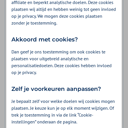
affiliate en beperkt analytische doelen. Deze cookies
plaatsen wij altijd en hebben weinig tot geen invloed
op je privacy. We mogen deze cookies plaatsen
zonder je toestemming.
Akkoord met cookies?
Dan geef je ons toestemming om ook cookies te
plaatsen voor uitgebreid analytische en
personalisatiedoelen. Deze cookies hebben invloed
op je privacy.
Zelf je voorkeuren aanpassen?
Scan en download!
Je bepaalt zelf voor welke doelen wij cookies mogen
Scan de QR-code hiernaast met de camera van je
plaatsen. Je keuze kun je op elk moment wijzigen. Of
telefoon (of gebruik een QR-code scanner app) en
trek je toestemming in via de link “Cookie-
download de Actify-app direct op jouw telefoon.
instellingen” onderaan de pagina.