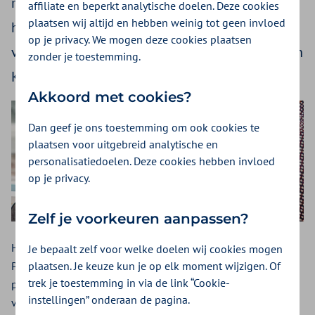
medisch specialistische zorg. Dat is de kern van
affiliate en beperkt analytische doelen. Deze cookies
plaatsen wij altijd en hebben weinig tot geen invloed
het Manifest dat Patiëntenfederatie Nederland
op je privacy. We mogen deze cookies plaatsen
vandaag – gesteund door onder andere Zilveren
zonder je toestemming.
Kruis - presenteert.
Akkoord met cookies?
Dan geef je ons toestemming om ook cookies te
plaatsen voor uitgebreid analytische en
personalisatiedoelen. Deze cookies hebben invloed
op je privacy.
Zelf je voorkeuren aanpassen?
Het Manifest is de volgende stap in de strijd van
Je bepaalt zelf voor welke doelen wij cookies mogen
plaatsen. Je keuze kun je op elk moment wijzigen. Of
Patiëntenfederatie Nederland om ervoor te zorgen dat
trek je toestemming in via de link “Cookie-
patiënten meer inzicht krijgen in de (verschillen in) kwaliteit
instellingen” onderaan de pagina.
van de zorg in Nederland: “Patiënten hebben recht op deze