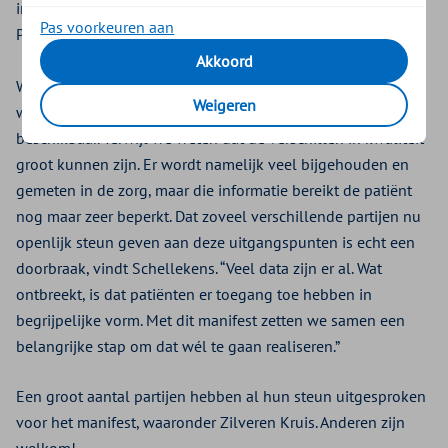
informatie,” aldus Arthur Schellekens, directeur-bestuurder
Pas voorkeuren aan
Patiëntenfederatie Nederland.
Akkoord
Wie zorg nodig heeft, wil weten waar je goed geholpen
Weigeren
wordt. Toch is die informatie voor patiënten nauwelijks
beschikbaar. Terwijl we weten dat de verschillen in kwaliteit
groot kunnen zijn. Er wordt namelijk veel bijgehouden en
gemeten in de zorg, maar die informatie bereikt de patiënt
nog maar zeer beperkt. Dat zoveel verschillende partijen nu
openlijk steun geven aan deze uitgangspunten is echt een
doorbraak, vindt Schellekens. “Veel data zijn er al. Wat
ontbreekt, is dat patiënten er toegang toe hebben in
begrijpelijke vorm. Met dit manifest zetten we samen een
belangrijke stap om dat wél te gaan realiseren.”
Een groot aantal partijen hebben al hun steun uitgesproken
voor het manifest, waaronder Zilveren Kruis. Anderen zijn