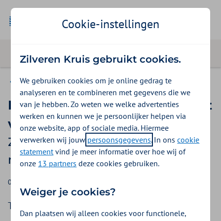
Cookie-instellingen
Zilveren Kruis gebruikt cookies.
We gebruiken cookies om je online gedrag te
Zilveren Kruis voor pers en media
analyseren en te combineren met gegevens die we
Meer transparantie in kwaliteit
van je hebben. Zo weten we welke advertenties
werken en kunnen we je persoonlijker helpen via
van zorg nodig
onze website, app of sociale media. Hiermee
verwerken wij jouw
persoonsgegevens
. In ons
cookie
Zilveren Kruis ondersteunt
statement
vind je meer informatie over hoe wij of
manifest Patiëntenfederatie
onze
13 partners
deze cookies gebruiken.
09-10-2025
Christine Rompa
Weiger je cookies?
Transparantie moet normaal worden in de
Dan plaatsen wij alleen cookies voor functionele,