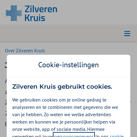
Over Zilveren Kruis
Cookie-instellingen
Jaarcijfers 2022
Achmea Zorgverzekeringen N.V., waar de
Zilveren Kruis gebruikt cookies.
zorgverzekeringsactiviteiten van het merk
We gebruiken cookies om je online gedrag te
Zilveren Kruis toe behoren, heeft over heeft over
analyseren en te combineren met gegevens die we
2022 een positief resultaat van €118 miljoen
van je hebben. Zo weten we welke advertenties
werken en kunnen we je persoonlijker helpen via
behaald.
onze website, app of sociale media. Hiermee
verwerken wij jouw
persoonsgegevens
. In ons
cookie