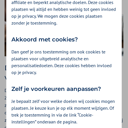
affiliate en beperkt analytische doelen. Deze cookies
plaatsen wij altijd en hebben weinig tot geen invloed
op je privacy. We mogen deze cookies plaatsen
zonder je toestemming.
Akkoord met cookies?
Dan geef je ons toestemming om ook cookies te
plaatsen voor uitgebreid analytische en
personalisatiedoelen. Deze cookies hebben invloed
Declareren of een zorgverlener
op je privacy.
vinden
Zelf je voorkeuren aanpassen?
De meeste zorgaanbieders declareren rechtstreeks bij
Zilveren Kruis. U ontvangt van ons een declaratieoverzicht
Je bepaalt zelf voor welke doelen wij cookies mogen
zodat u kunt zien welke kosten van welke zorgaanbieder
plaatsen. Je keuze kun je op elk moment wijzigen. Of
door ons verwerkt zijn. Soms krijgt u zelf een nota van uw
trek je toestemming in via de link “Cookie-
zorgaanbieder. U kunt uw nota’s via de
Zilveren Kruis-app
bij
instellingen” onderaan de pagina.
ons indienen. Dan heeft u de volgende werkdag op uw