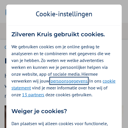
Cookie-instellingen
Zilveren Kruis gebruikt cookies.
We gebruiken cookies om je online gedrag te
Over Zilveren Kruis
analyseren en te combineren met gegevens die we
Betalen en regelen van zorg
van je hebben. Zo weten we welke advertenties
werken en kunnen we je persoonlijker helpen via
onze website, app of sociale media. Hiermee
Het betalen en regelen van zorg is de basis van
verwerken wij jouw
persoonsgegevens
. In ons
cookie
wat wij doen. En dat maken we graag zo
statement
vind je meer informatie over hoe wij of
onze
13 partners
deze cookies gebruiken.
makkelijk mogelijk voor u en voor ons.
Weiger je cookies?
Dan plaatsen wij alleen cookies voor functionele,