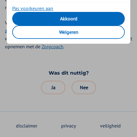
rekening.
Pas voorkeuren aan
Akkoord
Voor het regelen van zorg kunt u gebruikmaken van de
zorgzoeker
. U vindt hier snel een zorgverlener in uw buurt
Weigeren
waar wij afspraken mee gemaakt hebben. Ook kunt u contact
opnemen met de
Zorgcoach
.
Was dit nuttig?
Ja
Nee
disclaimer
privacy
veiligheid