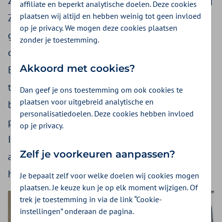
ziekenhuisafspraak telefonisch is? Daarover ging
affiliate en beperkt analytische doelen. Deze cookies
plaatsen wij altijd en hebben weinig tot geen invloed
Zilveren Kruis met ruim 30 ziekenhuizen in
op je privacy. We mogen deze cookies plaatsen
gesprek. Want steeds meer zorgpaden of
zonder je toestemming.
onderdelen daarvan worden hybride of digitaal.
Akkoord met cookies?
Bijvoorbeeld een patiënt die thuis chemo krijgt
toegediend of een COPD patiënt die ook met
Dan geef je ons toestemming om ook cookies te
plaatsen voor uitgebreid analytische en
behulp van een app wordt gemonitord. Vaak
personalisatiedoelen. Deze cookies hebben invloed
prettiger voor de patiënt en ook de arts. In het
op je privacy.
Integraal zorgakkoord (IZA) zijn hierover flinke
Zelf je voorkeuren aanpassen?
ambities gesteld. Maar hebben we allemaal
hetzelfde beeld?
Je bepaalt zelf voor welke doelen wij cookies mogen
plaatsen. Je keuze kun je op elk moment wijzigen. Of
trek je toestemming in via de link “Cookie-
instellingen” onderaan de pagina.