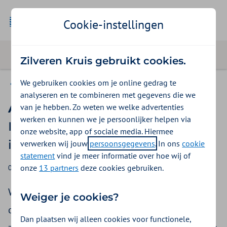
Cookie-instellingen
Zilveren Kruis gebruikt cookies.
We gebruiken cookies om je online gedrag te
Zilveren Kruis voor pers en media
analyseren en te combineren met gegevens die we
Aan de slag met hybride zorg
van je hebben. Zo weten we welke advertenties
werken en kunnen we je persoonlijker helpen via
Inzichten ruim 30 ziekenhuizen
onze website, app of sociale media. Hiermee
input voor versnelling
verwerken wij jouw
persoonsgegevens
. In ons
cookie
statement
vind je meer informatie over hoe wij of
onze
13 partners
deze cookies gebruiken.
06-10-2023
Christine Rompa
Wat is hybride zorg? Gebeurt dan alles wat kan
Weiger je cookies?
digitaal? Of is het voldoende als 1
Dan plaatsen wij alleen cookies voor functionele,