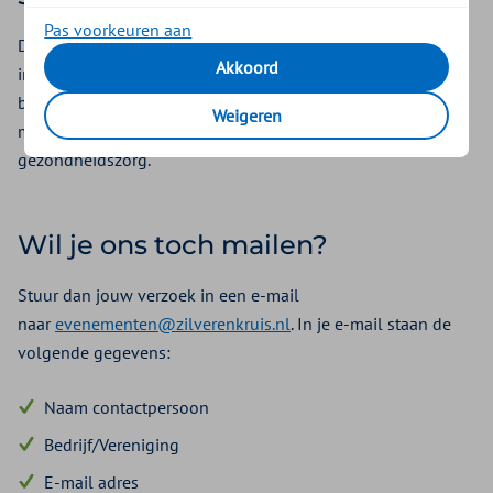
Pas voorkeuren aan
De sponsorverzoeken die Zilveren Kruis ontvangt, zijn vaak
Akkoord
innemend en bijzonder, maar nemen we niet meer in
behandeling. Zoals je hierboven kunt lezen geloven we
Weigeren
meer in inhoudelijke partnerships en het innoveren van de
gezondheidszorg.
Wil je ons toch mailen?
Stuur dan jouw verzoek in een e-mail
naar
evenementen@zilverenkruis.nl
. In je e-mail staan de
volgende gegevens:
Naam contactpersoon
Bedrijf/Vereniging
E-mail adres