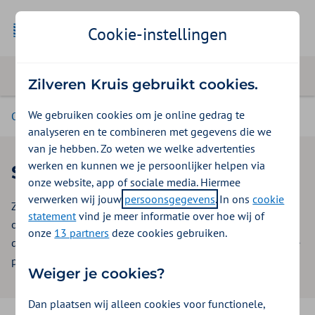
Cookie-instellingen
Zilveren Kruis gebruikt cookies.
We gebruiken cookies om je online gedrag te
Over Zilveren Kruis
analyseren en te combineren met gegevens die we
van je hebben. Zo weten we welke advertenties
werken en kunnen we je persoonlijker helpen via
Sponsorverzoek Zilveren Kruis
onze website, app of sociale media. Hiermee
verwerken wij jouw
persoonsgegevens
. In ons
cookie
Zilveren Kruis gelooft in inhoudelijke partnerships. Zo
statement
vind je meer informatie over hoe wij of
ontwikkelen we samen kennis, innovaties, producten of
onze
13 partners
deze cookies gebruiken.
diensten. Daarmee creëren we een win-win situatie voor alle
partijen.
Weiger je cookies?
Dan plaatsen wij alleen cookies voor functionele,