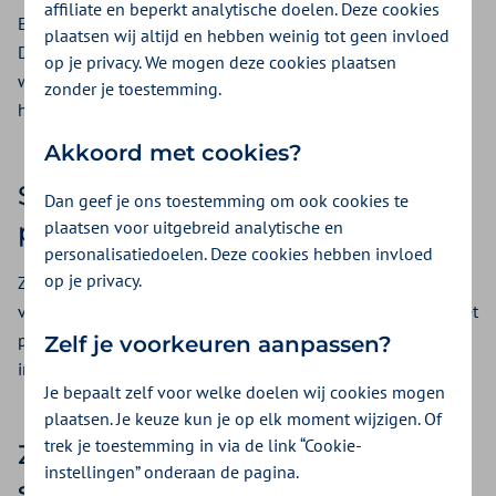
affiliate en beperkt analytische doelen. Deze cookies
Een voorbeeld hiervan is het partnership met TNO en
plaatsen wij altijd en hebben weinig tot geen invloed
Deloitte. Samen doen we onderzoek naar de invloed van
op je privacy. We mogen deze cookies plaatsen
werkgevers op het welzijn van medewerkers. Op die manier
zonder je toestemming.
helpen we Nederlanders langer gezond te blijven.
Akkoord met cookies?
Samenwerking voor een langere
Dan geef je ons toestemming om ook cookies te
plaatsen voor uitgebreid analytische en
periode
personalisatiedoelen. Deze cookies hebben invloed
op je privacy.
Zilveren Kruis kiest graag voor samenwerkingsverbanden
voor een langer termijn . Zilveren Kruis werkt ook samen met
patiënten (-verenigingen) en belangenorganisaties. We
Zelf je voorkeuren aanpassen?
investeren in innovaties die de zorg beter maken.
Je bepaalt zelf voor welke doelen wij cookies mogen
plaatsen. Je keuze kun je op elk moment wijzigen. Of
trek je toestemming in via de link “Cookie-
Zilveren Kruis ontvangt veel
instellingen” onderaan de pagina.
sponsorverzoeken