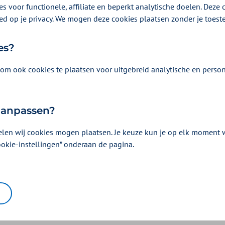
s voor functionele, affiliate en beperkt analytische doelen. Deze c
 de voorzitter aan afspraken
ed op je privacy. We mogen deze cookies plaatsen zonder je toes
es?
uis voldoet aan de normen die de overheid heeft gesteld in
om ook cookies te plaatsen voor uitgebreid analytische en person
ers worden betaald volgens de Achmea Cao.
 aanpassen?
Was dit nuttig?
elen wij cookies mogen plaatsen. Je keuze kun je op elk moment wi
ookie-instellingen” onderaan de pagina.
Ja
Nee