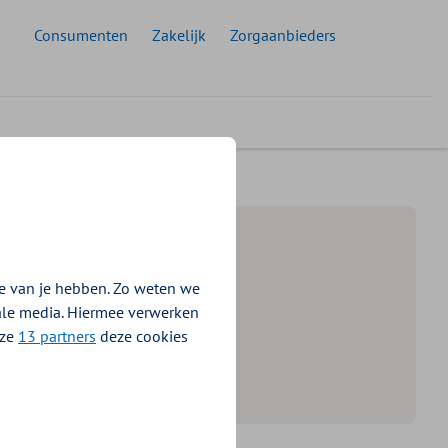
 doelgroep:
Consumenten
Zakelijk
Zorgaanbieders
e van je hebben. Zo weten we
iale media. Hiermee verwerken
nze
13 partners
deze cookies