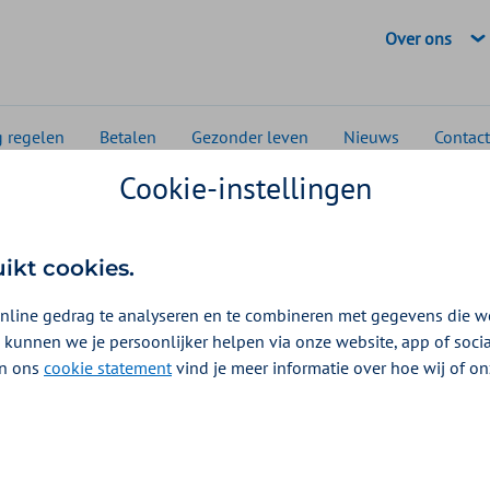
Geselecteerde
Over ons
g regelen
Betalen
Gezonder leven
Nieuws
Contact
Cookie-instellingen
uikt cookies.
nline gedrag te analyseren en te combineren met gegevens die w
 kunnen we je persoonlijker helpen via onze website, app of soc
 In ons
cookie statement
vind je meer informatie over hoe wij of o
aars zijn landelijk
ring Topinkomens (WNT).