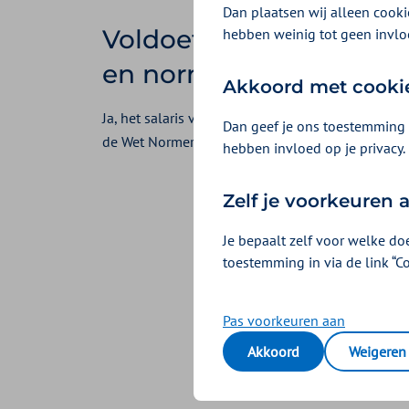
Dan plaatsen wij alleen cookie
Voldoet het salaris van
hebben weinig tot geen invlo
en normen?
Akkoord met cooki
Ja, het salaris van de voorzitter van Zilveren Kr
Dan geef je ons toestemming 
de Wet Normering Topinkomens (WNT). Medewerk
hebben invloed op je privacy.
Zelf je voorkeuren
Je bepaalt zelf voor welke do
toestemming in via de link “C
Pas voorkeuren aan
Akkoord
Weigeren