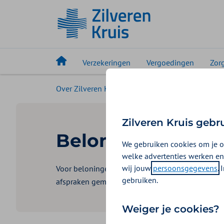
Verzekeringen
Vergoedingen
Zor
Over Zilveren Kruis
Beloningsbeleid
Zilveren Kruis gebr
Beloningsbeleid
We gebruiken cookies om je o
welke advertenties werken en
wij jouw
persoonsgegevens
.
Voor beloningen van bestuurders bij zorgverzeker
gebruiken.
afspraken gemaakt die passen bij de Wet Norme
Weiger je cookies?