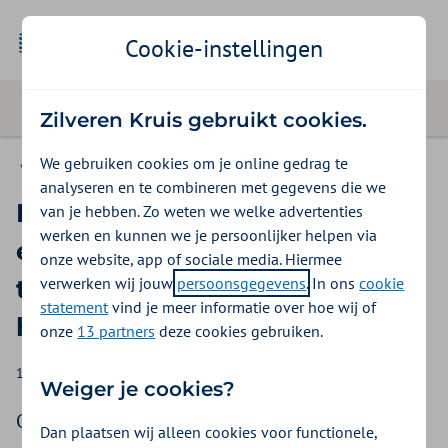
Cookie-instellingen
Zilveren Kruis gebruikt cookies.
We gebruiken cookies om je online gedrag te
Zilveren Kruis voor pers en media
analyseren en te combineren met gegevens die we
Hoe werken zorgverzekeraars
van je hebben. Zo weten we welke advertenties
werken en kunnen we je persoonlijker helpen via
eraan om kraamzorg
onze website, app of sociale media. Hiermee
verwerken wij jouw
persoonsgegevens
. In ons
cookie
toekomstbestending te
statement
vind je meer informatie over hoe wij of
houden?
onze
13 partners
deze cookies gebruiken.
17-06-2025
Kim Brunklaus-Libosan
Weiger je cookies?
Ouders en hun pas geboren kindje hebben recht
Dan plaatsen wij alleen cookies voor functionele,