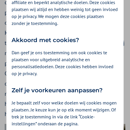
op goede kraamzorg. Deze ondersteuning geeft
affiliate en beperkt analytische doelen. Deze cookies
plaatsen wij altijd en hebben weinig tot geen invloed
pasgeboren baby’s een goede start en helpt de
op je privacy. We mogen deze cookies plaatsen
ouders in de eerste dagen na een geboorte.
zonder je toestemming.
Kraamzorgorganisaties werken hard om ervoor
Akkoord met cookies?
te zorgen dat iedere moeder de zorg krijgt die zij
nodig heeft. Echter, vanwege het tekort aan
Dan geef je ons toestemming om ook cookies te
plaatsen voor uitgebreid analytische en
personeel is dit een steeds grotere uitdaging.
personalisatiedoelen. Deze cookies hebben invloed
Ook zorginhoudelijke en technologische
op je privacy.
ontwikkelingen zorgen ervoor dat verandering
Zelf je voorkeuren aanpassen?
nodig is. De ambitie van zorgverzekeraars is
Je bepaalt zelf voor welke doelen wij cookies mogen
helder: wie dat nodig heeft, blijft toegang
plaatsen. Je keuze kun je op elk moment wijzigen. Of
houden tot passende kraamzorg.
trek je toestemming in via de link “Cookie-
instellingen” onderaan de pagina.