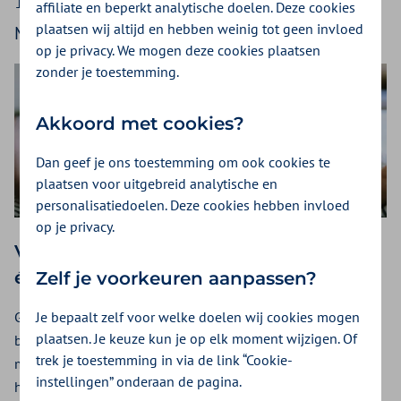
138,95). De premiestijging is minder dan de
affiliate en beperkt analytische doelen. Deze cookies
plaatsen wij altijd en hebben weinig tot geen invloed
Minister van VWS met Prinsjesdag verwachtte.
op je privacy. We mogen deze cookies plaatsen
zonder je toestemming.
Akkoord met cookies?
Dan geef je ons toestemming om ook cookies te
plaatsen voor uitgebreid analytische en
personalisatiedoelen. Deze cookies hebben invloed
op je privacy.
Veranderingen in de zorg noodzakelijk
én mogelijk
Zelf je voorkeuren aanpassen?
Je bepaalt zelf voor welke doelen wij cookies mogen
Georgette Fijneman, directievoorzitter Zilveren Kruis: “Het is
plaatsen. Je keuze kun je op elk moment wijzigen. Of
bekend dat de zorgkosten stijgen omdat we in Nederland
trek je toestemming in via de link “Cookie-
met elkaar steeds meer zorg gebruiken en we te maken
instellingen” onderaan de pagina.
hebben met hogere lonen in de zorg. We worden steeds