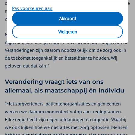
ouder, er komen meer innovatieve behandelingen en nieuwe
Pas voorkeuren aan
medicijnen. Helaas stijgt daarom ook komend jaar de
Akkoord
zorgpremie voor onze verzekerden.
Weigeren
Naast de stijgende kosten hebben we te maken met een
nijpend tekort aan personeel in verschillende zorgsectoren.
Veranderingen zijn daarom noodzakelijk om de zorg ook in
de toekomst toegankelijk en betaalbaar te houden. Wij
geloven dat dat kán!”
Verandering vraagt iets van ons
allemaal, als maatschappij én individu
“Met zorgverleners, patiëntenorganisaties en gemeenten
werken we daarom momenteel volop aan regioplannen.
Elke regio heeft zijn eigen uitdagingen en urgentie. Waarbij
we ook kijken hoe we niet alles met zorg oplossen. Mensen