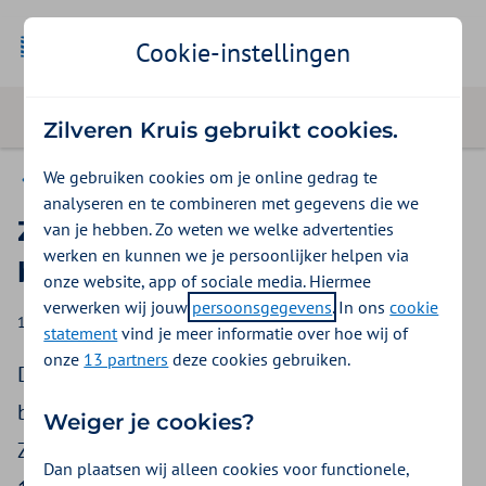
Cookie-instellingen
Zilveren Kruis gebruikt cookies.
We gebruiken cookies om je online gedrag te
Zilveren Kruis voor pers en media
analyseren en te combineren met gegevens die we
Zorgpremie Zilveren Kruis
van je hebben. Zo weten we welke advertenties
werken en kunnen we je persoonlijker helpen via
bekend
onze website, app of sociale media. Hiermee
verwerken wij jouw
persoonsgegevens
. In ons
cookie
10-11-2023
Christine Rompa
statement
vind je meer informatie over hoe wij of
onze
13 partners
deze cookies gebruiken.
De premie van de meest gekozen
basisverzekering bij Zilveren Kruis, de Basis
Weiger je cookies?
Zeker, is in 2024 € 147,45 per maand (2023 €
Dan plaatsen wij alleen cookies voor functionele,