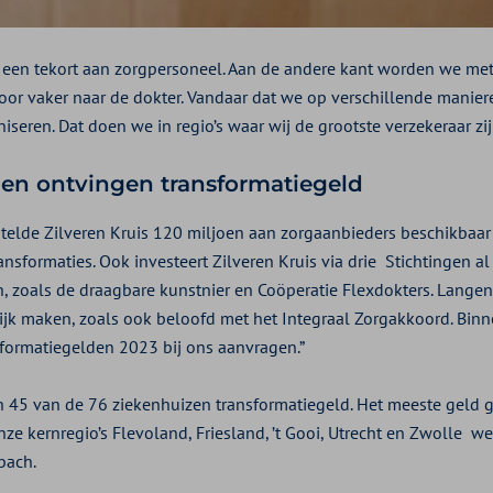
r een tekort aan zorgpersoneel. Aan de andere kant worden we met 
or vaker naar de dokter. Vandaar dat we op verschillende manier
iseren. Dat doen we in regio’s waar wij de grootste verzekeraar zij
en ontvingen transformatiegeld
elde Zilveren Kruis 120 miljoen aan zorgaanbieders beschikbaar
nsformaties. Ook investeert Zilveren Kruis via drie Stichtingen al
n, zoals de draagbare kunstnier en Coöperatie Flexdokters. Langen
jk maken, zoals ook beloofd met het Integraal Zorgakkoord. Bin
formatiegelden 2023 bij ons aanvragen.”
 45 van de 76 ziekenhuizen transformatiegeld. Het meeste geld 
ze kernregio’s Flevoland, Friesland, ’t Gooi, Utrecht en Zwolle 
bach.