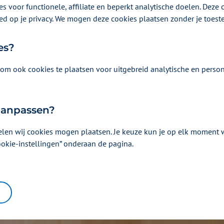
s voor functionele, affiliate en beperkt analytische doelen. Deze c
n ICT-gelden van Zilveren Kruis. Peter Langenbach, di
ed op je privacy. We mogen deze cookies plaatsen zonder je toes
ren Kruis: “Met premiegeld betalen we zorgaanbiede
es?
. Maar we investeren voor onze verzekerden ook in str
e.
om ook cookies te plaatsen voor uitgebreid analytische en person
 aanpassen?
elen wij cookies mogen plaatsen. Je keuze kun je op elk moment wi
ookie-instellingen” onderaan de pagina.