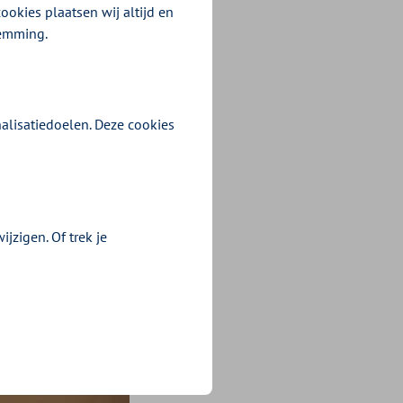
ookies plaatsen wij altijd en
recteur
temming.
rs voor de zorg
aks en later. In
alisatiedoelen. Deze cookies
jzigen. Of trek je