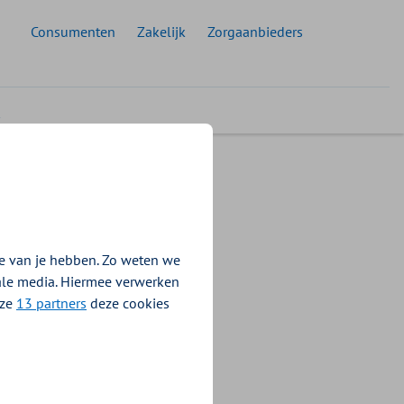
 doelgroep:
Consumenten
Zakelijk
Zorgaanbieders
022
kelijke
e van je hebben. Zo weten we
iale media. Hiermee verwerken
nze
13 partners
deze cookies
n euro aan