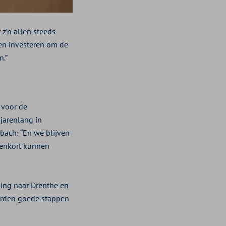
z’n allen steeds
en investeren om de
n.”
 voor de
 jarenlang in
bach: “En we blijven
nenkort kunnen
ging naar Drenthe en
werden goede stappen