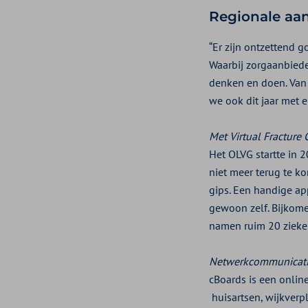
Regionale aan
“Er zijn ontzettend 
Waarbij zorgaanbiede
denken en doen. Van 
we ook dit jaar met 
Met Virtual Fracture C
Het OLVG startte in 
niet meer terug te k
gips. Een handige ap
gewoon zelf. Bijkome
namen ruim 20 zieken
Netwerkcommunicatie
cBoards is een onli
huisartsen, wijkverp