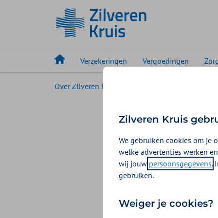
Verzekeringen
Vergoedingen
Zor
Over Zilveren Kruis
Zilveren Kruis voor pers
Zilvere
Zilveren Kruis gebr
ruim 40
We gebruiken cookies om je o
welke advertenties werken en
zorgtra
wij jouw
persoonsgegevens
.
gebruiken.
23-01-2023
Christi
Weiger je cookies?
In 2022 ontvinge