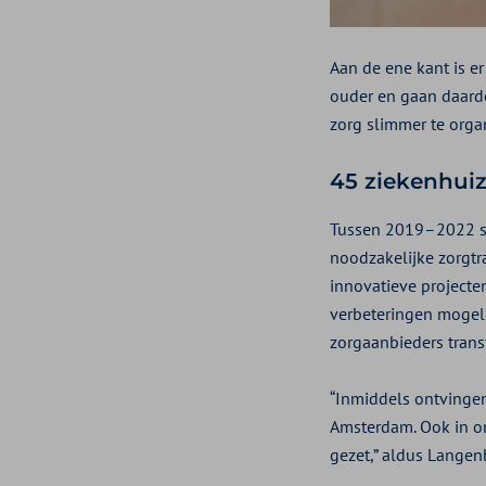
Aan de ene kant is e
ouder en gaan daardo
zorg slimmer te organ
45 ziekenhuiz
Tussen 2019–2022 st
noodzakelijke zorgtra
innovatieve projecte
verbeteringen mogeli
zorgaanbieders trans
“Inmiddels ontvingen
Amsterdam. Ook in on
gezet,” aldus Langen