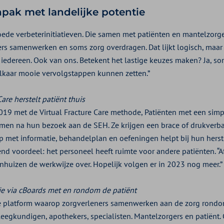
pak met landelijke potentie
goede verbeterinitiatieven. Die samen met patiënten en mantelzorg
rs samenwerken en soms zorg overdragen. Dat lijkt logisch, maar
iedereen. Ook van ons. Betekent het lastige keuzes maken? Ja, so
elkaar mooie vervolgstappen kunnen zetten.”
are herstelt patiënt thuis
2019 met de Virtual Fracture Care methode, Patiënten met een si
omen na hun bezoek aan de SEH. Ze krijgen een brace of drukverba
p met informatie, behandelplan en oefeningen helpt bij hun herstel
nd voordeel: het personeel heeft ruimte voor andere patiënten. “
huizen de werkwijze over. Hopelijk volgen er in 2023 nog meer.”
 via cBoards met en rondom de patiënt
ne platform waarop zorgverleners samenwerken aan de zorg rondo
leegkundigen, apothekers, specialisten. Mantelzorgers en patiënt