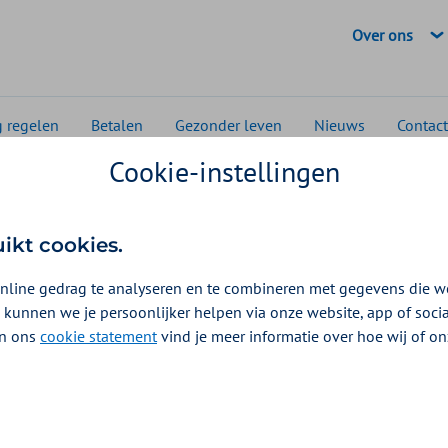
Geselecteerde
Over ons
g regelen
Betalen
Gezonder leven
Nieuws
Contact
Cookie-instellingen
 en media
Transformatiegelden Zilveren Kruis
n Kruis investeerde in 2
uikt cookies.
 miljoen euro in noodza
nline gedrag te analyseren en te combineren met gegevens die w
 kunnen we je persoonlijker helpen via onze website, app of soc
nsformatie
 In ons
cookie statement
vind je meer informatie over hoe wij of o
ne Rompa
n ziekenhuizen en huisartsen samen ruim 40 miljoe