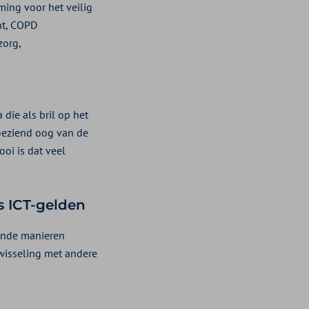
ming voor het veilig
nt, COPD
zorg,
die als bril op het
oeziend oog van de
oi is dat veel
s ICT-gelden
lende manieren
twisseling met andere