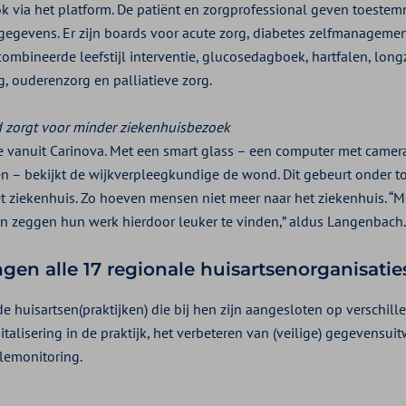
k via het platform. De patiënt en zorgprofessional geven toestem
egevens. Er zijn boards voor acute zorg, diabetes zelfmanageme
mbineerde leefstijl interventie, glucosedagboek, hartfalen, long
, ouderenzorg en palliatieve zorg.
 zorgt voor minder ziekenhuisbezoek
e vanuit Carinova. Met een smart glass – een computer met camera 
 – bekijkt de wijkverpleegkundige de wond. Dit gebeurt onder t
 ziekenhuis. Zo hoeven mensen niet meer naar het ziekenhuis. “Mo
n zeggen hun werk hierdoor leuker te vinden,” aldus Langenbach.
ngen alle 17 regionale huisartsenorganisatie
 huisartsen(praktijken) die bij hen zijn aangesloten op verschil
talisering in de praktijk, het verbeteren van (veilige) gegevensui
elemonitoring.