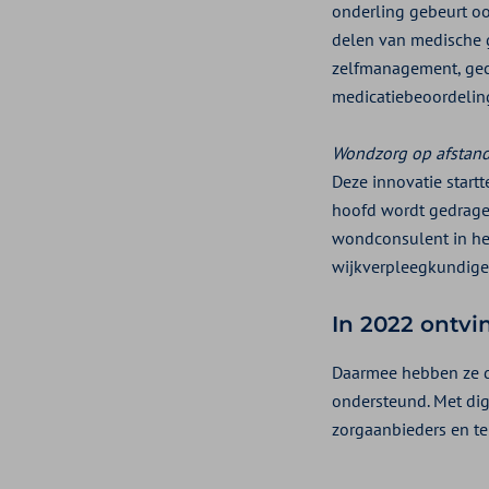
onderling gebeurt oo
delen van medische g
zelfmanagement, geco
medicatiebeoordeling
Wondzorg op afstand
Deze innovatie startt
hoofd wordt gedragen
wondconsulent in het
wijkverpleegkundige
In 2022 ontvi
Daarmee hebben ze de
ondersteund. Met digi
zorgaanbieders en t