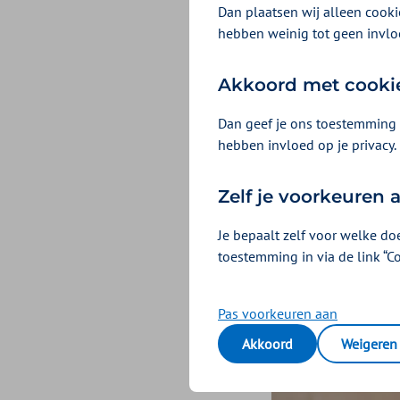
Dan plaatsen wij alleen cookie
transformatie- e
hebben weinig tot geen invlo
Zorginkoop Zilve
Akkoord met cooki
die ze nu leveren
zorgtransformati
Dan geef je ons toestemming 
hebben invloed op je privacy.
Zelf je voorkeuren
Je bepaalt zelf voor welke do
toestemming in via de link “C
Pas voorkeuren aan
Akkoord
Weigeren