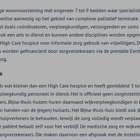
lige woonvoorziening met ongeveer 7 tot 9 bedden waar specialist
pertise aanwezig op het gebied van complexe palliatief terminale z
t zoals coördinatoren, verpleegkundigen, verzorgenden en soms 
r ook een arts in dienst en kunnen andere disciplines worden opge
igh Care hospice voor informele zorg gebruik van vrijwilligers. De
 worden gefinancierd door zorgverzekeraars via de prestatie Eerste
org.
s
 is wat kleiner dan een High Care hospice en heeft gemiddeld 3 t
leegkundig personeel in dienst. Het is officieel geen zorginstell
ers. Bijna-thuis-huizen huren daarnaast wijkverpleegkundigen in b
in handen van de (eigen) huisarts. Het Bijna-thuis-huis biedt ook
hulpverleners te behouden, terwijl de zorg volledig wordt verplaa
patiënt betaalt zelf voor het verblijf. De medische zorg en wijkv
orgverzekeraars. Die maken daarvoor een afspraak met de instelli