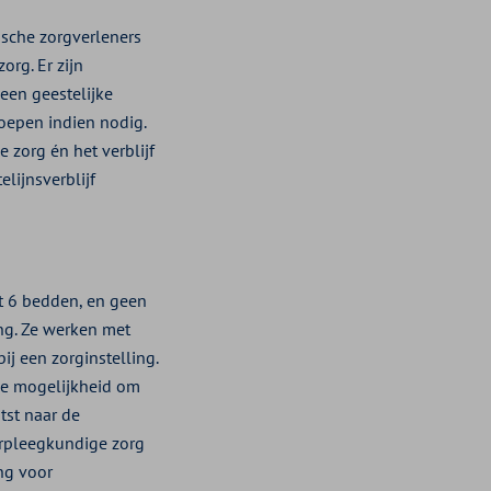
ische zorgverleners
org. Er zijn
een geestelijke
roepen indien nodig.
 zorg én het verblijf
lijnsverblijf
ot 6 bedden, en geen
ing. Ze werken met
ij een zorginstelling.
 de mogelijkheid om
tst naar de
erpleegkundige zorg
ng voor