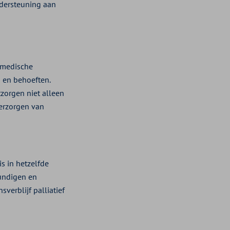
ndersteuning aan
p medische
 en behoeften.
tzorgen niet alleen
verzorgen van
s in hetzelfde
undigen en
verblijf palliatief