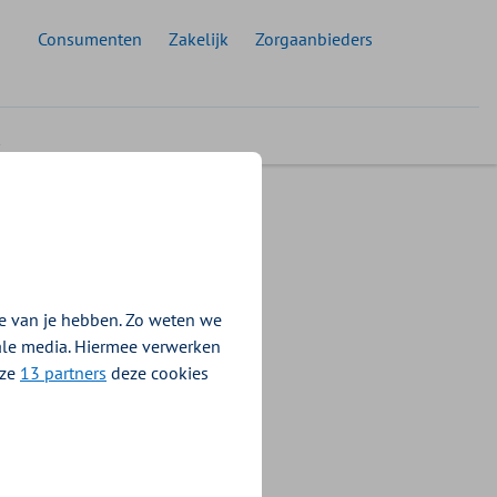
 doelgroep:
Consumenten
Zakelijk
Zorgaanbieders
pties
e van je hebben. Zo weten we
iale media. Hiermee verwerken
nze
13 partners
deze cookies
h care hospice en
 verschillende
nd. En dat