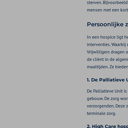
sterven. Bijvoorbeel
mensen met een kort
Persoonlijke
In een hospice ligt h
interventies. Waarbi
Vrijwilligers dragen 
de cliënt in de alge
maaltijden. Ze biede
1. De Palliatieve
De Palliatieve Unit i
gebouw. De zorg wor
verzorgenden. Deze zo
terminale zorg.
2. High Care hos