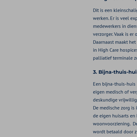
Dit is een kleinscha
werken. Er is veel ex
medewerkers in diens
verzorger. Vaak is e
Daarnaast maakt het H
in High Care hospices
palliatief terminale z
3. Bijna-thuis-hui
Een bijna-thuis-huis
eigen medisch of verp
deskundige vrijwillig
De medische zorg is 
de eigen huisarts en 
woonvoorziening. De 
wordt betaald door z