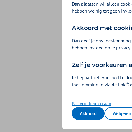
moeten we koest
Dan plaatsen wij alleen cookie
hebben weinig tot geen invlo
Akkoord met cooki
Dan geef je ons toestemming 
hebben invloed op je privacy.
Zelf je voorkeuren
Je bepaalt zelf voor welke do
toestemming in via de link “C
Pas voorkeuren aan
Een rustige, 
Akkoord
Weigeren
Hospices zijn een pra