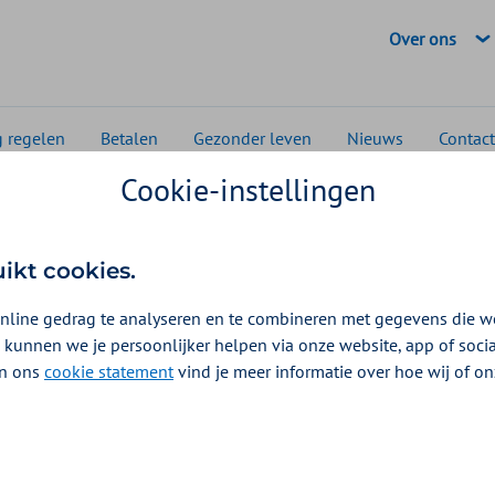
Geselecteerde
Over ons
g regelen
Betalen
Gezonder leven
Nieuws
Contact
Cookie-instellingen
 en media
passende hospicezorg
e hospicezorg: welke o
uikt cookies.
nline gedrag te analyseren en te combineren met gegevens die w
 kunnen we je persoonlijker helpen via onze website, app of soc
 In ons
cookie statement
vind je meer informatie over hoe wij of o
ne Rompa
ende soorten hospicezorg: de palliatieve unit, het hig
. Ze zijn allemaal anders georganiseerd en worden op
cierd. Hospicezorg is goed georganiseerd in Nederla