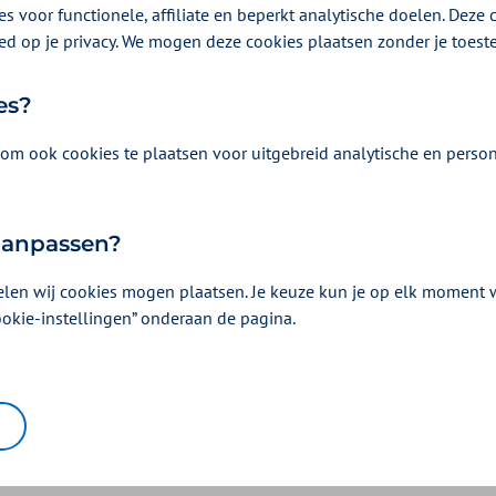
eren.
s voor functionele, affiliate en beperkt analytische doelen. Deze c
ed op je privacy. We mogen deze cookies plaatsen zonder je toes
es?
om ook cookies te plaatsen voor uitgebreid analytische en person
 aanpassen?
elen wij cookies mogen plaatsen. Je keuze kun je op elk moment wi
ookie-instellingen” onderaan de pagina.
huiselijke en ondersteunende omgeving
chtige plek om te leven tot het laatst. Of als thuis niet de plek va