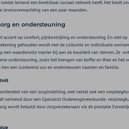
d omdat iemand een kwetsbaar sociaal netwerk heeft. Het biedt o
e levensverwachting van een paar maanden.
 zorg en ondersteuning
et accent op comfort, pijnbestrijding en ondersteuning. En niet o
j rekening gehouden wordt met de culturele en individuele wensen
op een waardevolle manier bij aan de kwaliteit van sterven. Ze on
mene ondersteuning, zoals het brengen van koffie en thee en het 
n hen een luisterend oor en ondersteunen naasten en familie.
 Unit
s onderdeel van een zorginstelling, met veelal ook een verpleeghui
dt verleend door een Specialist Ouderengeneeskunde, verpleegk
rg wordt betaald door zorgverzekeraars via de prestatie Eerstelijns
pice