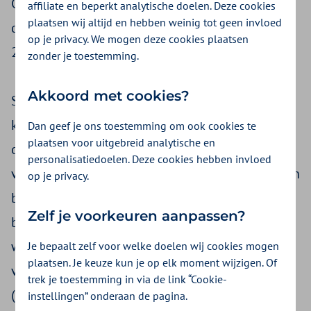
Georgette Fijneman, in de Deloitte Outlook voor
affiliate en beperkt analytische doelen. Deze cookies
plaatsen wij altijd en hebben weinig tot geen invloed
de Nederlandse pensioen- en verzekeringsmarkt
op je privacy. We mogen deze cookies plaatsen
2024.
zonder je toestemming.
Akkoord met cookies?
Sinds 2017 brengt Deloitte deze Outlook één
keer per jaar uit. Het geeft een overzicht van de
Dan geef je ons toestemming om ook cookies te
plaatsen voor uitgebreid analytische en
ontwikkelingen in de pensioens- en
personalisatiedoelen. Deze cookies hebben invloed
verzekeringssector. Deze ontwikkelingen worden
op je privacy.
besproken met verschillende bestuurders van
Zelf je voorkeuren aanpassen?
bedrijven binnen deze sector. Benieuwd naar
welke ontwikkelingen het zorglandschap gaan
Je bepaalt zelf voor welke doelen wij cookies mogen
plaatsen. Je keuze kun je op elk moment wijzigen. Of
veranderen volgens Georgette? Je leest het
hier
trek je toestemming in via de link “Cookie-
(p.35).
instellingen” onderaan de pagina.