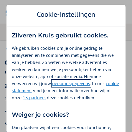
Cookie-instellingen
Zilveren Kruis gebruikt cookies.
We gebruiken cookies om je online gedrag te
Zilveren Kruis voor pers en media
analyseren en te combineren met gegevens die we
Georgette Fijneman:
van je hebben. Zo weten we welke advertenties
werken en kunnen we je persoonlijker helpen via
"Uiteindelijk gaan die het
onze website, app of sociale media. Hiermee
verwerken wij jouw
persoonsgegevens
. In ons
cookie
zorglandschap veranderen"
statement
vind je meer informatie over hoe wij of
onze
13 partners
deze cookies gebruiken.
19-04-2024
Kim Brunklaus-Libosan
"Uiteindelijk gaan die het zorglandschap
Weiger je cookies?
veranderen": aldus onze bestuursvoorzitter
Dan plaatsen wij alleen cookies voor functionele,