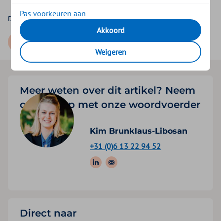
Pas voorkeuren aan
Deel dit artikel via:
Akkoord
Weigeren
Meer weten over dit artikel? Neem
contact op met onze woordvoerder
Kim Brunklaus-Libosan
+31 (0)6 13 22 94 52
Volg ons op: LinkedIn
Stuur een e-mail
Direct naar