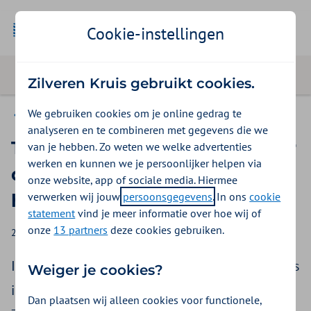
Cookie-instellingen
Zilveren Kruis gebruikt cookies.
We gebruiken cookies om je online gedrag te
Zilveren Kruis voor pers en media
analyseren en te combineren met gegevens die we
Toelichting Zilveren Kruis over
van je hebben. Zo weten we welke advertenties
werken en kunnen we je persoonlijker helpen via
digitale triage tools bij
onze website, app of sociale media. Hiermee
verwerken wij jouw
persoonsgegevens
. In ons
cookie
huisartsen
statement
vind je meer informatie over hoe wij of
onze
13 partners
deze cookies gebruiken.
25-05-2026
Nicole Segboer
In media is er aandacht voor digitale triage tools
Weiger je cookies?
in de huisartsenzorg. En het inkoopbeleid van
Dan plaatsen wij alleen cookies voor functionele,