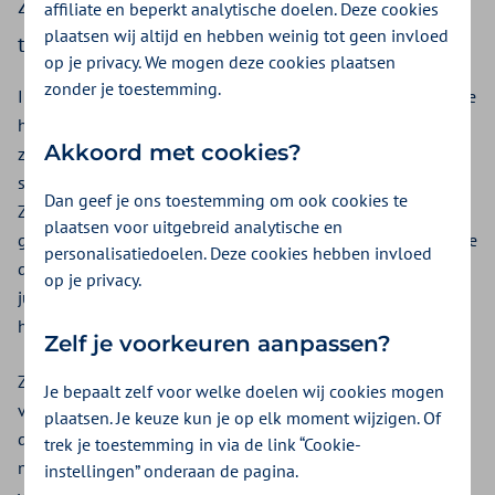
Zilveren Kruis op dat punt. Wij geven graag een
affiliate en beperkt analytische doelen. Deze cookies
plaatsen wij altijd en hebben weinig tot geen invloed
toelichting.
op je privacy. We mogen deze cookies plaatsen
zonder je toestemming.
In Nederland staan we met elkaar voor een grote opgave: de
huisartsenzorg toegankelijk houden in een tijd waarin de
Akkoord met cookies?
zorgvraag groeit en de beschikbare capaciteit onder druk
staat. In het Integraal Zorgakkoord (IZA) en het Aanvullend
Dan geef je ons toestemming om ook cookies te
Zorg en Welzijnsakkoord (AZWA) hebben we daarom
plaatsen voor uitgebreid analytische en
gezamenlijk (o.a. ZN, VWS en LHV) afgesproken om passende
personalisatiedoelen. Deze cookies hebben invloed
digitale toepassingen, zoals digitale triage, te stimuleren
op je privacy.
juist om de werkdruk te verlagen en zorg beschikbaar te
houden.
Zelf je voorkeuren aanpassen?
Zilveren Kruis ondersteunt deze beweging door het gebruik
Je bepaalt zelf voor welke doelen wij cookies mogen
van digitale triagetools te vergoeden. De huisarts mag
plaatsen. Je keuze kun je op elk moment wijzigen. Of
daarbij zelf kiezen welke tool. We verwijzen in ons beleid
trek je toestemming in via de link “Cookie-
naar Digizo.nu. Ook tools die (nog) niet op Digizo.nu worden
instellingen” onderaan de pagina.