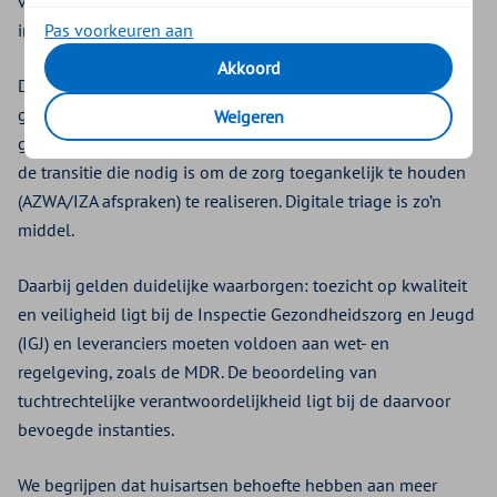
vermeld, kunnen worden vergoed (dit staat vermeld in ons
Pas voorkeuren aan
inkoopbeleid).
Akkoord
De inzet van digitale triage wordt daarom door ons
gefaciliteerd met innovatiemiddelen (Segment 3). Dat omvat
Weigeren
gerichte en tijdelijke financiering. Onder andere bedoeld om
de transitie die nodig is om de zorg toegankelijk te houden
(AZWA/IZA afspraken) te realiseren. Digitale triage is zo’n
middel.
Daarbij gelden duidelijke waarborgen: toezicht op kwaliteit
en veiligheid ligt bij de Inspectie Gezondheidszorg en Jeugd
(IGJ) en leveranciers moeten voldoen aan wet- en
regelgeving, zoals de MDR. De beoordeling van
tuchtrechtelijke verantwoordelijkheid ligt bij de daarvoor
bevoegde instanties.
We begrijpen dat huisartsen behoefte hebben aan meer