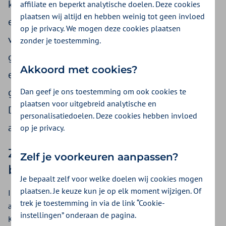
komende jaren samen om toekomstbestendige
affiliate en beperkt analytische doelen. Deze cookies
plaatsen wij altijd en hebben weinig tot geen invloed
en persoonlijke huisartsenzorg in de kernregio’s
op je privacy. We mogen deze cookies plaatsen
van Zilveren Kruis te bevorderen. De
zonder je toestemming.
gezamenlijke inzet: elke inwoner van Nederland
Akkoord met cookies?
een vaste huisarts. Dat leidt tot een betere
gezondheid en minder zorgconsumptie.
Dan geef je ons toestemming om ook cookies te
plaatsen voor uitgebreid analytische en
Daarvoor ondertekenden beide partijen op 18
personalisatiedoelen. Deze cookies hebben invloed
april een samenwerkingsovereenkomst.
op je privacy.
Zilveren Kruis en Buurtdokters
Zelf je voorkeuren aanpassen?
bouwen samen verder
Je bepaalt zelf voor welke doelen wij cookies mogen
plaatsen. Je keuze kun je op elk moment wijzigen. Of
In Nederland is het aantal praktijkhoudende huisartsen de
trek je toestemming in via de link “Cookie-
afgelopen jaren sterk gedaald. Buurtdokters en Zilveren
instellingen” onderaan de pagina.
Kruis gaan intensief samenwerken om het