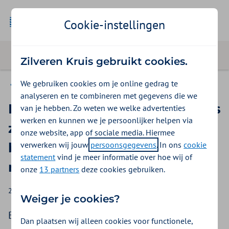
Cookie-instellingen
Zilveren Kruis gebruikt cookies.
We gebruiken cookies om je online gedrag te
Zilveren Kruis voor pers en media
analyseren en te combineren met gegevens die we
Buurtdokters en Zilveren Kruis
van je hebben. Zo weten we welke advertenties
werken en kunnen we je persoonlijker helpen via
zetten zich samen in voor
onze website, app of sociale media. Hiermee
verwerken wij jouw
persoonsgegevens
. In ons
cookie
behoud vaste huisarts en
statement
vind je meer informatie over hoe wij of
meer tijd voor zorg
onze
13 partners
deze cookies gebruiken.
24-04-2024
Nicole Segboer
Weiger je cookies?
Buurtdokters en Zilveren Kruis werken de
Dan plaatsen wij alleen cookies voor functionele,