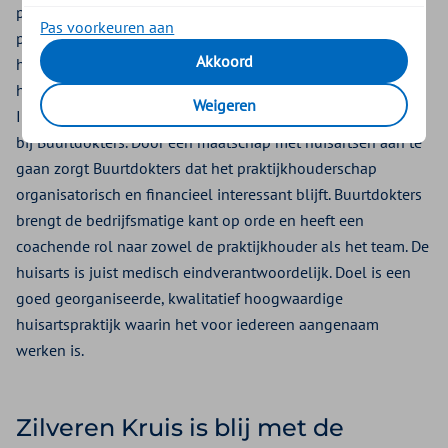
praktijkhouderschap aantrekkelijker te maken, zodat
Pas voorkeuren aan
patiënten verzekerd blijven van continuïteit van
Akkoord
huisartsenzorg. Daarom werken ze intensief samen om meer
huisartsen te enthousiasmeren praktijkhouder te worden.
Weigeren
Inmiddels hebben 18 huisartspraktijken zich al aangesloten
bij Buurtdokters. Door een maatschap met huisartsen aan te
gaan zorgt Buurtdokters dat het praktijkhouderschap
organisatorisch en financieel interessant blijft. Buurtdokters
brengt de bedrijfsmatige kant op orde en heeft een
coachende rol naar zowel de praktijkhouder als het team. De
huisarts is juist medisch eindverantwoordelijk. Doel is een
goed georganiseerde, kwalitatief hoogwaardige
huisartspraktijk waarin het voor iedereen aangenaam
werken is.
Zilveren Kruis is blij met de