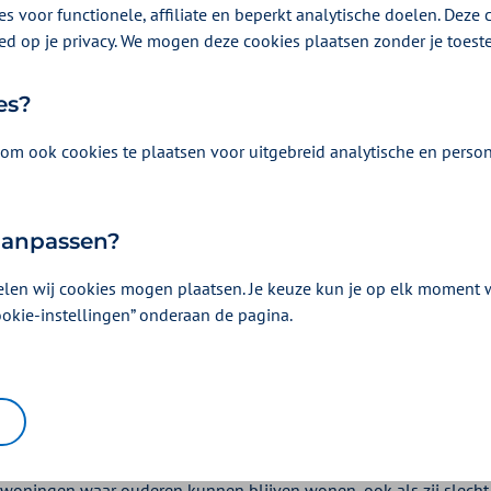
moeten in de regio Rotterdam twee van de drie nieu
s voor functionele, affiliate en beperkt analytische doelen. Deze c
ed op je privacy. We mogen deze cookies plaatsen zonder je toes
dig worden; in de regio Amsterdam ‘slechts’ een op d
es?
om ook cookies te plaatsen voor uitgebreid analytische en person
 aanpassen?
elen wij cookies mogen plaatsen. Je keuze kun je op elk moment wi
ookie-instellingen” onderaan de pagina.
d zijn de verschillen tussen de regio’s groot. Zo is in de provinci
woningen waar ouderen kunnen blijven wonen, ook als zij slecht t