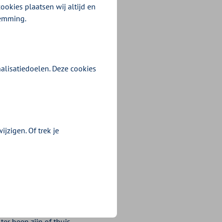
we woningen
ookies plaatsen wij altijd en
temming.
e vier.
alisatiedoelen. Deze cookies
jzigen. Of trek je
e Flevoland relatief
er been zijn of thuis