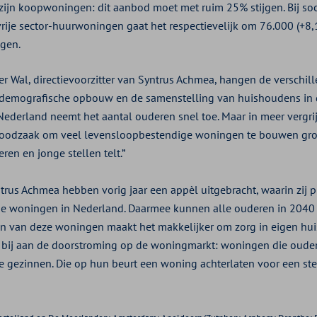
zijn koopwoningen: dit aanbod moet met ruim 25% stijgen. Bij s
ije sector-huurwoningen gaat het respectievelijk om 76.000 (+8
ngen.
r Wal, directievoorzitter van Syntrus Achmea, hangen de verschill
emografische opbouw en de samenstelling van huishoudens in 
Nederland neemt het aantal ouderen snel toe. Maar in meer vergrijs
 noodzaak om veel levensloopbestendige woningen te bouwen grot
eren en jonge stellen telt.”
ntrus Achmea hebben vorig jaar een appèl uitgebracht, waarin zij 
e woningen in Nederland. Daarmee kunnen alle ouderen in 2040 
en van deze woningen maakt het makkelijker om zorg in eigen huis 
 bij aan de doorstroming op de woningmarkt: woningen die ouder
e gezinnen. Die op hun beurt een woning achterlaten voor een ste