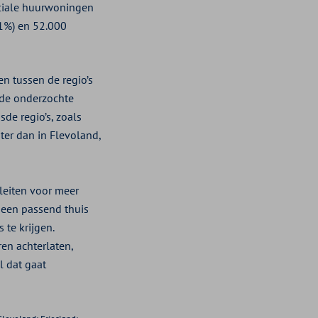
ociale huurwoningen
,1%) en 52.000
en tussen de regio’s
de onderzochte
de regio’s, zoals
er dan in Flevoland,
pleiten voor meer
een passend thuis
te krijgen.
en achterlaten,
l dat gaat