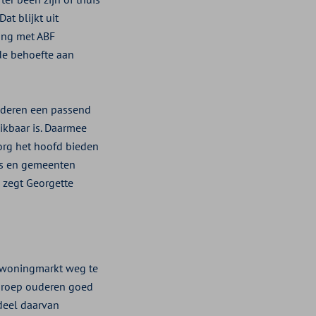
at blijkt uit
ing met ABF
de behoefte aan
ouderen een passend
ikbaar is. Daarmee
org het hoofd bieden
rs en gemeenten
 zegt Georgette
 woningmarkt weg te
 groep ouderen goed
deel daarvan