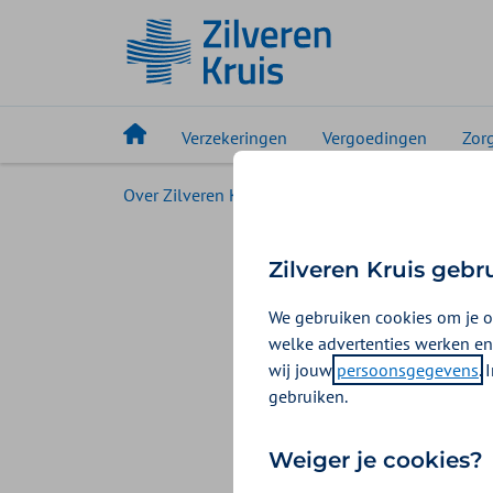
Verzekeringen
Vergoedingen
Zor
Over Zilveren Kruis
Zilveren Kruis voor pers
Grote r
Zilveren Kruis gebr
behoef
We gebruiken cookies om je o
welke advertenties werken en
wij jouw
persoonsgegevens
.
04-07-2022
Christi
gebruiken.
Nederland heeft
Weiger je cookies?
de gevolgen van 