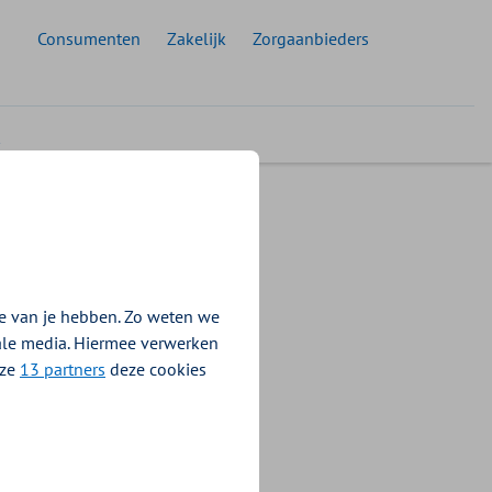
 doelgroep:
Consumenten
Zakelijk
Zorgaanbieders
ren
e van je hebben. Zo weten we
iale media. Hiermee verwerken
nze
13 partners
deze cookies
oor ouderen om
anzienlijke