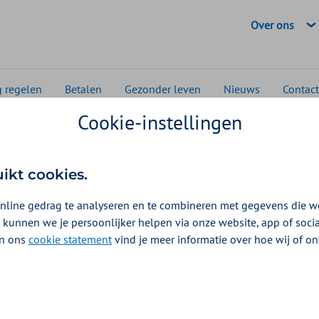
Geselecteerde
Over ons
g regelen
Betalen
Gezonder leven
Nieuws
Contact
Cookie-instellingen
 en media
Behoefte aan levensloopbestendige woningen
egionale verschillen in
uikt cookies.
te woningen voor oude
nline gedrag te analyseren en te combineren met gegevens die w
 kunnen we je persoonlijker helpen via onze website, app of soc
 In ons
cookie statement
vind je meer informatie over hoe wij of o
ne Rompa
 tot 2040 behoefte aan 450.000 nieuwe woningen v
de vergrijzing goed op te vangen. Regionaal zijn er a