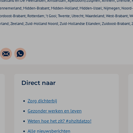
 Amstelland en De Meerlanden; Amsterdam; Apeldoorn/Zutphen; Arnhem; Drenthe; F
ennemerland; Midden-Brabant; Midden-Holland; Midden-IJssel; Nijmegen; Noord
doost-Brabant; Rotterdam; ’t Gooi; Twente; Utrecht; Waardeland; West-Brabant; W
rland; Zeeland; Zuid-Holland Noord; Zuid-Hollandse Eilanden; Zuidoost-Brabant;
Direct naar
Zorg dichterbij
Gezonder werken en leven
Weten hoe het zit? #ohzitdatzo!
Alle nieuwsberichten