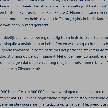
ar in bijvoorbeeld West-Brabant is die behoefte juist heel groot. D
ren Kruis en Syntrus Achmea Real Estate & Finance, in samenwerk
hmea-onderdelen hebben voor alle 31 zorgregio’s in Nederland* 
e woningen in kaart gebracht.
t duidelijk zien wat er per regio nodig is om in de toekomst alle 
 woning die aansluit op hun behoeften en waar zorg dichtbij besch
jgende zorgvraag in combinatie met het personeelstekort in de z
 doorstroming op de woningmarkt. Met onder meer zorgaanbiede
 om te zorgen dat ouderen zo lang mogelijk thuis kunnen blijven”,
rzitter van Zilveren Kruis.
 2040 behoefte aan 900.000 nieuwe woningen om de tekorten op
ten er 450.000 levensloopbestendig zijn om de sterk groeiende
toenemende vraag naar (mantel)zorg op te vangen. Het overgrote 