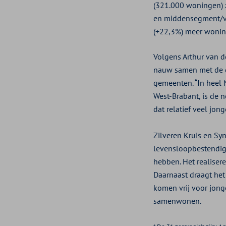
(321.000 woningen) 
en middensegment/vr
(+22,3%) meer woni
Volgens Arthur van de
nauw samen met de d
gemeenten. “In heel 
West-Brabant, is de
dat relatief veel jong
Zilveren Kruis en Sy
levensloopbestendig
hebben. Het realiser
Daarnaast draagt het
komen vrij voor jong
samenwonen.