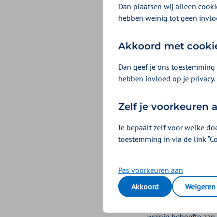
verschillen. Zo 
Dan plaatsen wij alleen cookie
hebben weinig tot geen invlo
levensloopbesten
Akkoord met cooki
Dan geef je ons toestemming 
hebben invloed op je privacy.
Zelf je voorkeuren
Je bepaalt zelf voor welke do
toestemming in via de link “C
Pas voorkeuren aan
Akkoord
Weigeren
Ook buiten de Randsta
weinig behoefte aan 