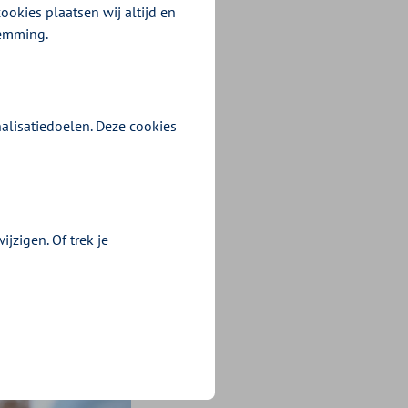
 partijen hun
ookies plaatsen wij altijd en
temming.
 impact hebben
n voor
ort.
alisatiedoelen. Deze cookies
jzigen. Of trek je