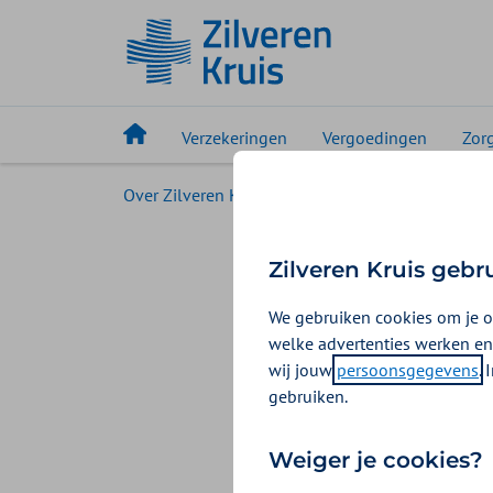
Verzekeringen
Vergoedingen
Zor
Over Zilveren Kruis
Zilveren Kruis voor pers
Aanvull
Zilveren Kruis gebr
verzek
We gebruiken cookies om je o
welke advertenties werken en
wij jouw
persoonsgegevens
.
08-09-2025
Christi
gebruiken.
Na 9 maanden ond
Weiger je cookies?
Volksgezondheid,