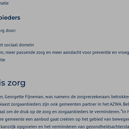
matie
bieders
rg door:
et sociaal domein
ten, meer passende zorg en meer aandacht voor preventie en vroe
tie
is zorg
ter, Georgette Fijneman, was namens de zorgverzekeraars betrokke
aast zorgaanbieders zijn ook gemeenten partner in het AZWA. Bel
aal om de druk op de zorg en zorgaanbieders te verminderen. “In 
ere gemeente een aanbod gaat creëren op het gebied van bewege
l, kansrijk opgroeien en het verminderen van gezondheidsachtersta