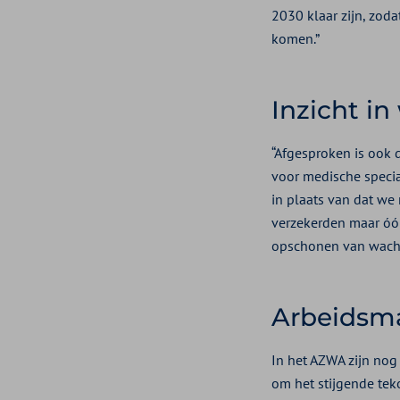
2030 klaar zijn, zod
komen.”
Inzicht in
“Afgesproken is ook d
voor medische specia
in plaats van dat we
verzekerden maar óók
opschonen van wachtl
Arbeidsm
In het AZWA zijn nog
om het stijgende tek