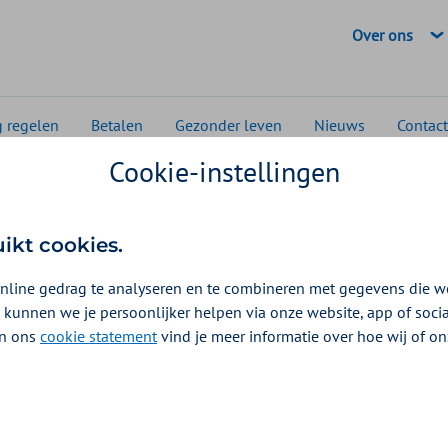
Geselecteerde
Over ons
g regelen
Betalen
Gezonder leven
Nieuws
Contact
Cookie-instellingen
 en media
Aanvullend zorgakkoord positief voor verzekerden 
end zorgakkoord positi
uikt cookies.
erden én zorgaanbieder
nline gedrag te analyseren en te combineren met gegevens die w
 kunnen we je persoonlijker helpen via onze website, app of soc
 In ons
cookie statement
vind je meer informatie over hoe wij of o
ne Rompa
erhandelen met alle partijen in de zorg en het Mini
 Welzijn en Sport lag er in juli 2025 een Aanvullend