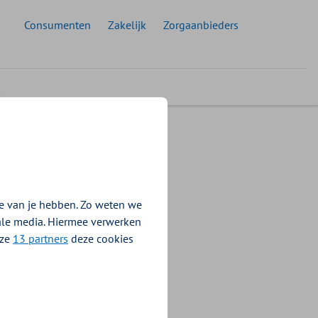
 doelgroep:
Consumenten
Zakelijk
Zorgaanbieders
én zorgaanbieders
ef voor
s
e van je hebben. Zo weten we
iale media. Hiermee verwerken
nze
13 partners
deze cookies
sterie van
 Zorg- en