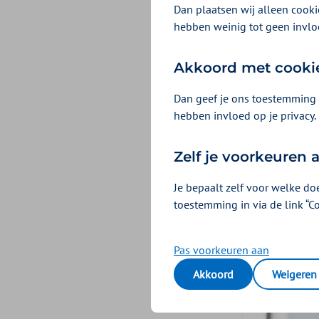
Welzijnsakkoord 
Dan plaatsen wij alleen cookie
hebben weinig tot geen invlo
handtekening. In
op de zorg voor 
Akkoord met cooki
zorgaanbieders d
Dan geef je ons toestemming 
hebben invloed op je privacy.
Zelf je voorkeuren
Je bepaalt zelf voor welke do
toestemming in via de link “C
Pas voorkeuren aan
Akkoord
Weigeren