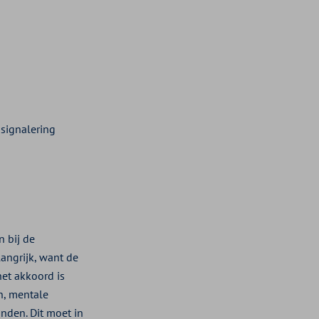
gsignalering
n bij de
angrijk, want de
het akkoord is
n, mentale
nden. Dit moet in