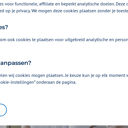
(AZWA). Vandaag - maandag 8 september - zetten alle
s voor functionele, affiliate en beperkt analytische doelen. Deze c
ed op je privacy. We mogen deze cookies plaatsen zonder je toes
 het akkoord staan veel afspraken die een positieve
onze verzekerden. En tegelijkertijd zijn er pluspunte
es?
ie onder andere gaan helpen bij het arbeidsmarkttek
om ook cookies te plaatsen voor uitgebreid analytische en person
 aanpassen?
elen wij cookies mogen plaatsen. Je keuze kun je op elk moment wi
ookie-instellingen” onderaan de pagina.