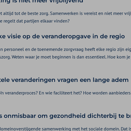
g is niet meer vrijblijvend
et altijd tot de beste zorg. Samenwerken is vereist en niet meer vri
 regelt dat partijen elkaar vinden?
e visie op de veranderopgave in de regio
an personeel en de toenemende zorgvraag heeft elke regio zijn eig
org. Weten waar je moet beginnen is dan essentieel. Hoe kom je
le veranderingen vragen een lange adem
o’n veranderproces? En wie faciliteert het? Hoe worden aanbieders
s onmisbaar om gezondheid dichterbij te 
 domeinoverstijgende samenwerking met het sociale domein. Dat i