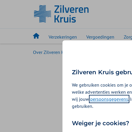
Verzekeringen
Vergoedingen
Zor
Over Zilveren Kruis
Zilveren Kruis voor pers
Zilvere
Zilveren Kruis gebr
nieuw 
We gebruiken cookies om je o
welke advertenties werken en
Nederlande
wij jouw
persoonsgegevens
.
gebruiken.
betaalbare 
12-07-2023
Kim Bru
Weiger je cookies?