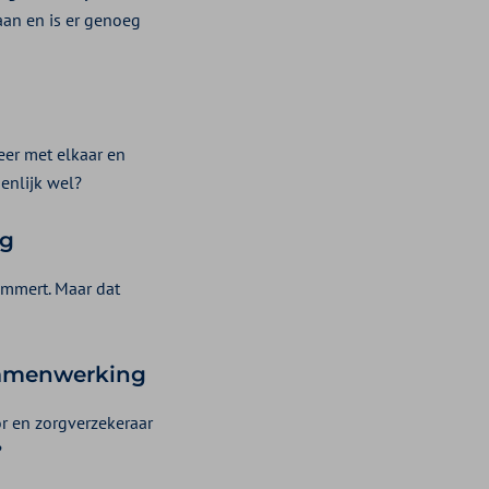
an en is er genoeg
eer met elkaar en
enlijk wel?
ng
emmert. Maar dat
samenwerking
r en zorgverzekeraar
?