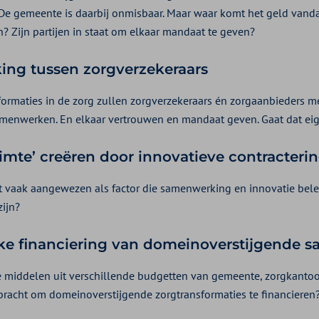
De gemeente is daarbij onmisbaar. Maar waar komt het geld vanda
? Zijn partijen in staat om elkaar mandaat te geven?
ng tussen zorgverzekeraars
sformaties in de zorg zullen zorgverzekeraars én zorgaanbieders m
menwerken. En elkaar vertrouwen en mandaat geven. Gaat dat eig
imte’ creëren door innovatieve contracteri
t vaak aangewezen als factor die samenwerking en innovatie bel
zijn?
ke financiering van domeinoverstijgende 
 middelen uit verschillende budgetten van gemeente, zorgkantoo
bracht om domeinoverstijgende zorgtransformaties te financieren