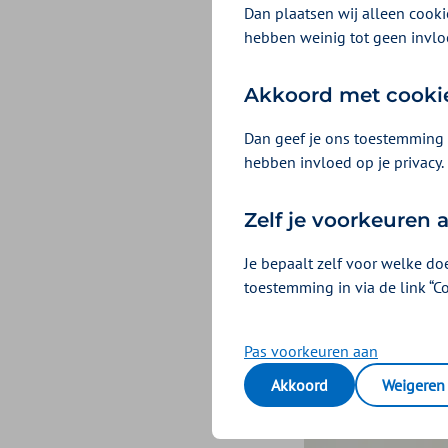
Om de gezondheid
Dan plaatsen wij alleen cookie
hebben weinig tot geen invlo
moeten verander
personeelskrapte
Akkoord met cooki
Veel van de veran
Dan geef je ons toestemming 
Voor alle regio’
hebben invloed op je privacy.
meest urgent zij
Zelf je voorkeuren
laten zien hóe d
doorgevoerd. Voo
Je bepaalt zelf voor welke do
toestemming in via de link “C
Zorgaanbieders, 
ruimte om gezame
Pas voorkeuren aan
Akkoord
Weigeren
Lees de 10 vrage