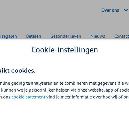
Geselecteerde
Over ons
g regelen
Betalen
Gezonder leven
Nieuws
Contact
Cookie-instellingen
 en media
Zilveren Kruis wacht niet op een nieuw kabinet
n Kruis wacht niet op e
uikt cookies.
kabinet
nline gedrag te analyseren en te combineren met gegevens die w
 kunnen we je persoonlijker helpen via onze website, app of soc
rs moeten kunnen rekenen op toegan
 In ons
cookie statement
vind je meer informatie over hoe wij of o
zorg
nklaus-Libosan