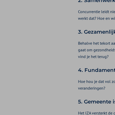
2.
Samenwerkin
Concurrentie leidt ni
werkt dat? Hoe en wie
3.
Gezamenlijk
Behalve het tekort a
gaat om gezondheidsz
vind je het terug?
4.
Fundamente
Hoe hou je dat vol z
veranderingen?
5.
Gemeente i
Het IZA versterkt de