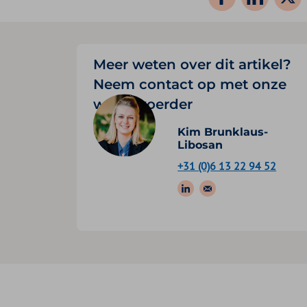
Meer weten over dit artikel?
Neem contact op met onze
woordvoerder
Kim Brunklaus-
Libosan
+31 (0)6 13 22 94 52
Volg ons op: Link
Stuur een e-ma