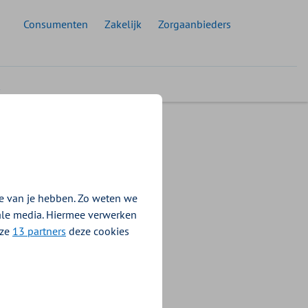
 doelgroep:
Consumenten
Zakelijk
Zorgaanbieders
en
e van je hebben. Zo weten we
iale media. Hiermee verwerken
kelijke en
nze
13 partners
deze cookies