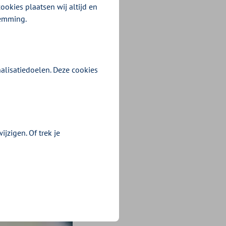
ouden zullen we
ookies plaatsen wij altijd en
temming.
et de
rder onder druk.
kkoord (IZA)*.
alisatiedoelen. Deze cookies
 welke zorg het
te plannen die
cht worden
uw kabinet..
jzigen. Of trek je
ars hebben de