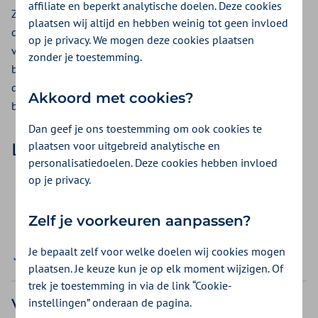
affiliate en beperkt analytische doelen. Deze cookies
Zilveren Kruis houdt zich aan de limitatieve lijst van ZN en
plaatsen wij altijd en hebben weinig tot geen invloed
de uniforme limitatieve lijst machtigingen kaakchirurgie. De
op je privacy. We mogen deze cookies plaatsen
vergoedingsregels van de basisverzekering die gelden per
zonder je toestemming.
behandelingen op de limitatieve lijst zijn uitgeschreven in
de
VAV-werkwijzer
. Deze richtlijnen volgen wij in de
Akkoord met cookies?
beoordeling van uw aanvraag.
Dan geef je ons toestemming om ook cookies te
plaatsen voor uitgebreid analytische en
Limitatieve lijsten
personalisatiedoelen. Deze cookies hebben invloed
op je privacy.
Limitatieve lijst msz 2026 (xlsx, 30,6KB)
Limitatieve lijst msz 2025 (xlsx, 36,9KB)
Zelf je voorkeuren aanpassen?
Limitatieve lijst kaakchirurgie 2023-2026 (xlsx, 28,9KB)
Je bepaalt zelf voor welke doelen wij cookies mogen
Alle tonen
plaatsen. Je keuze kun je op elk moment wijzigen. Of
trek je toestemming in via de link “Cookie-
Vraag aan via het
instellingen” onderaan de pagina.