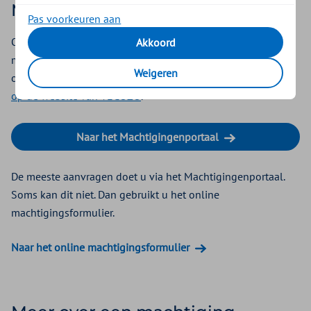
Machtigingenportaal
Pas voorkeuren aan
Op de
website van VECOZO
leest u hoe u gebruik kunt
Akkoord
maken van de dienst Machtigingenportaal. Heeft u vragen
Weigeren
over het Machtigingenportaal? Bekijk dan de
supportpagina
op de website van VECOZO
.
Naar het Machtigingenportaal
De meeste aanvragen doet u via het Machtigingenportaal.
Soms kan dit niet. Dan gebruikt u het online
machtigingsformulier.
Naar het online machtigingsformulier