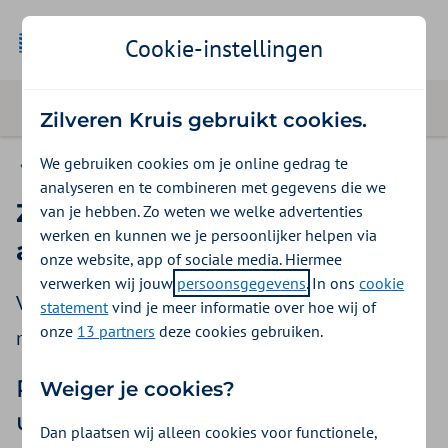
Cookie-instellingen
Zilveren Kruis gebruikt cookies.
We gebruiken cookies om je online gedrag te
MSZ
analyseren en te combineren met gegevens die we
Zo vraagt u een machtiging
van je hebben. Zo weten we welke advertenties
werken en kunnen we je persoonlijker helpen via
aan
onze website, app of sociale media. Hiermee
verwerken wij jouw
persoonsgegevens
. In ons
cookie
Voor een aantal behandelingen is een
statement
vind je meer informatie over hoe wij of
onze
13 partners
deze cookies gebruiken.
machtigingsaanvraag vooraf nodig.
Richtlijnen voor beoordeling van
Weiger je cookies?
uw aanvraag
Dan plaatsen wij alleen cookies voor functionele,