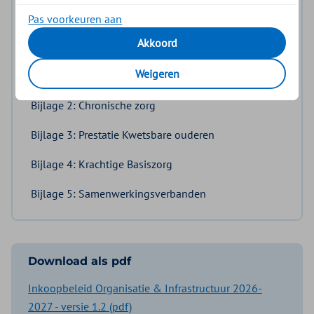
Naleving en controle
Pas voorkeuren aan
Akkoord
Aanvullingen en wijzigingen
Weigeren
Bijlage 1: Inkoopspecificaties O&I
Bijlage 2: Chronische zorg
Bijlage 3: Prestatie Kwetsbare ouderen
Bijlage 4: Krachtige Basiszorg
Bijlage 5: Samenwerkingsverbanden
Download als pdf
Inkoopbeleid Organisatie & Infrastructuur 2026-
2027 - versie 1.2 (pdf)