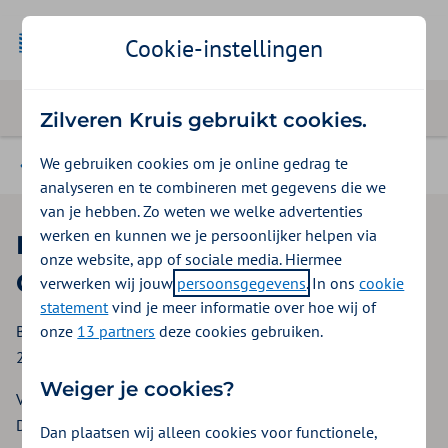
Cookie-instellingen
Zilveren Kruis gebruikt cookies.
We gebruiken cookies om je online gedrag te
Beleid en contract
analyseren en te combineren met gegevens die we
van je hebben. Zo weten we welke advertenties
werken en kunnen we je persoonlijker helpen via
Bijlage 1: Inkoopspecificaties
onze website, app of sociale media. Hiermee
O&I
verwerken wij jouw
persoonsgegevens
. In ons
cookie
statement
vind je meer informatie over hoe wij of
onze
13 partners
deze cookies gebruiken.
Bijlage bij Inkoopbeleid Organisatie & Infrastructuur 2026-
2027
Weiger je cookies?
Versie: 1.2
Datum: 2 april 2026
Dan plaatsen wij alleen cookies voor functionele,