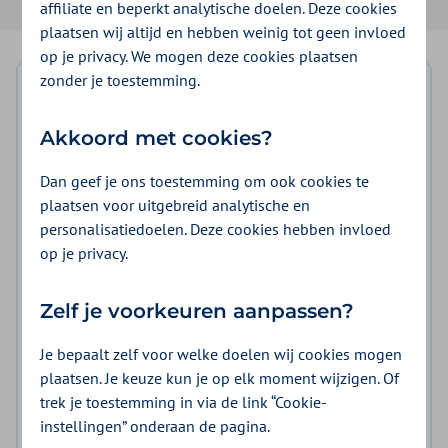
affiliate en beperkt analytische doelen. Deze cookies
plaatsen wij altijd en hebben weinig tot geen invloed
op je privacy. We mogen deze cookies plaatsen
zonder je toestemming.
Inhoudsopgave
Akkoord met cookies?
Wijziging: versie 1.1 en 1.2
Belangrijkste wijzigingen
Dan geef je ons toestemming om ook cookies te
plaatsen voor uitgebreid analytische en
Wat we willen bereiken
personalisatiedoelen. Deze cookies hebben invloed
op je privacy.
Voorwaarden overeenkomst
Tarieven en volume
Zelf je voorkeuren aanpassen?
Zorg die wij inkopen
Je bepaalt zelf voor welke doelen wij cookies mogen
plaatsen. Je keuze kun je op elk moment wijzigen. Of
Contracteerprocedure
trek je toestemming in via de link “Cookie-
instellingen” onderaan de pagina.
Planning en termijnen