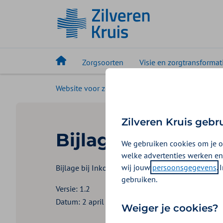
Zorgsoorten
Visie en zorgtransformat
Website voor zorgaanbieders
Uw zorgsoort
Zilveren Kruis gebr
Bijlage 2: Chroni
We gebruiken cookies om je o
welke advertenties werken en
wij jouw
persoonsgegevens
.
Bijlage bij Inkoopbeleid Organisatie & Infrastr
gebruiken.
Versie: 1.2
Datum: 2 april 2026
Weiger je cookies?