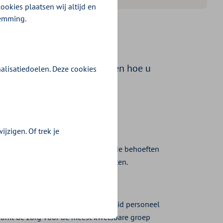
ookies plaatsen wij altijd en
temming.
oe we de tarieven bepalen en hoe u
alisatiedoelen. Deze cookies
oor u?
krachten
jzigen. Of trek je
rgverleners stemmen de zorg af op de behoeften
 aan het beheersen van de zorgkosten.
e kijken
 in de ketens terecht. De hoeveelheid personeel
 komt de zorg voor de meest kwetsbare groep