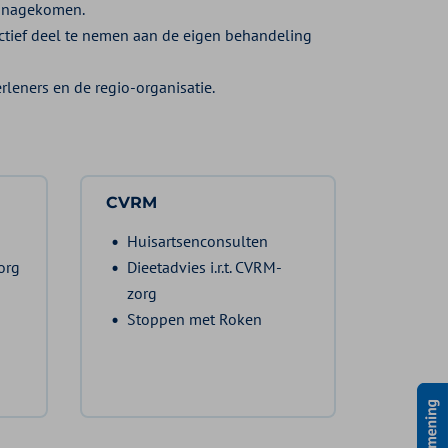
jn nagekomen.
 actief deel te nemen aan de eigen behandeling
leners en de regio-organisatie.
CVRM
Huisartsenconsulten
org
Dieetadvies i.r.t. CVRM-
zorg
Stoppen met Roken