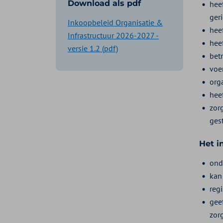
Download als pdf
hee
ger
Inkoopbeleid Organisatie &
hee
Infrastructuur 2026-2027 -
hee
versie 1.2 (pdf)
bet
voe
org
hee
zor
ges
Het i
ond
kan
reg
gee
zorg