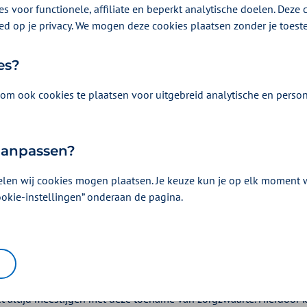
s voor functionele, affiliate en beperkt analytische doelen. Deze c
ed op je privacy. We mogen deze cookies plaatsen zonder je toes
s over Chronische zorg
es?
wat we willen bereiken, de voorwaarden. Maar ook h
om ook cookies te plaatsen voor uitgebreid analytische en person
anvraag indient.
at willen we bereiken en wat betekent dit v
 aanpassen?
etenzorg bundelen alle betrokken zorgverleners hun 
elen wij cookies mogen plaatsen. Je keuze kun je op elk moment wi
ookie-instellingen” onderaan de pagina.
t doel om de kwaliteit van leven van patiënten te verbeteren. Zo
 patiënt. Ook voorkomt ketenzorg duurdere zorg en draagt het bij
digen u uit om op een andere manier naar de zorg t
olking vergrijst en er komen vaker patiënten met multimorbiditeit
et altijd meestijgen met deze toename van zorgzwaarte. Hierdoor