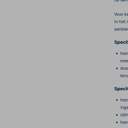
Voor k
in het 
aanbie
Speci
hee
mee
dra
ter
Speci
hee
vig
sti
hee