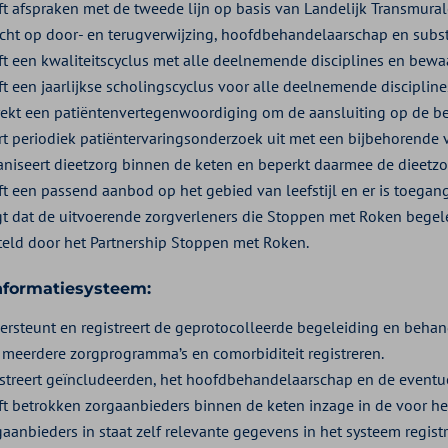
ft afspraken met de tweede lijn op basis van Landelijk Transmura
icht op door- en terugverwijzing, hoofdbehandelaarschap en substi
ft een kwaliteitscyclus met alle deelnemende disciplines en bewa
ft een jaarlijkse scholingscyclus voor alle deelnemende discipline
rekt een patiëntenvertegenwoordiging om de aansluiting op de be
rt periodiek patiëntervaringsonderzoek uit met een bijbehorende v
aniseert dieetzorg binnen de keten en beperkt daarmee de dieetzo
ft een passend aanbod op het gebied van leefstijl en er is toegan
gt dat de uitvoerende zorgverleners die Stoppen met Roken begele
teld door het Partnership Stoppen met Roken.
nformatiesysteem:
ersteunt en registreert de geprotocolleerde begeleiding en beh
 meerdere zorgprogramma’s en comorbiditeit registreren.
istreert geïncludeerden, het hoofdbehandelaarschap en de eventue
ft betrokken zorgaanbieders binnen de keten inzage in de voor hen
aanbieders in staat zelf relevante gegevens in het systeem registr