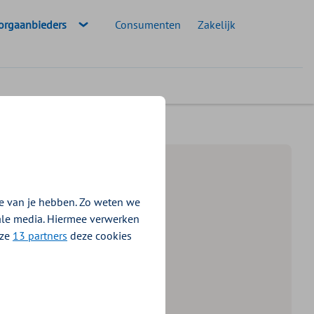
eselecteerde doelgroep:
orgaanbieders
Consumenten
Zakelijk
satie & Infrastructuur 2026-2027
e van je hebben. Zo weten we
iale media. Hiermee verwerken
nze
13 partners
deze cookies