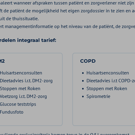
naleert wanneer afspraken tussen patiënt en zorgverlener niet zi
ft de patiënt de mogelijkheid het eigen zorgdossier in te zien en
it de thuissituatie.
ert managementinformatie op het niveau van de patiënt, de zorgver
delen integraal tarief:
M2
COPD
Huisartsenconsulten
Huisartsenconsulten
Dieetadvies i.r.t. DM2-zorg
Dieetadvies i.r.t COPD-z
Stoppen met Roken
Stoppen met Roken
Voetzorg i.r.t. DM2-zorg
Spirometrie
Glucose teststrips
Fundusfoto
vullende exclusiecriteria komen terug in de O&I overeenkomst.