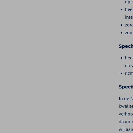
op 
hee
int
zor
zor
Speci
hee
en 
ric
Speci
In de 
kwalit
verhoo
daarom
wij aan