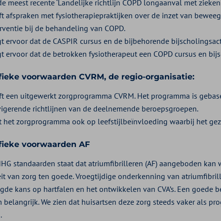
de meest recente ‘Landelijke richtlijn COPD longaanval met zieke
ft afspraken met fysiotherapiepraktijken over de inzet van bewe
erventie bij de behandeling van COPD.
gt ervoor dat de CASPIR cursus en de bijbehorende bijscholingsacti
gt ervoor dat de betrokken fysiotherapeut een COPD cursus en bijsc
fieke voorwaarden CVRM, de regio-organisatie:
ft een uitgewerkt zorgprogramma CVRM. Het programma is gebas
vigerende richtlijnen van de deelnemende beroepsgroepen.
ht het zorgprogramma ook op leefstijlbeïnvloeding waarbij het gez
fieke voorwaarden AF
NHG standaarden staat dat atriumfibrilleren (AF) aangeboden kan
eit van zorg ten goede. Vroegtijdige onderkenning van atriumfibri
gde kans op hartfalen en het ontwikkelen van CVA’s. Een goede b
 belangrijk. We zien dat huisartsen deze zorg steeds vaker als 
.