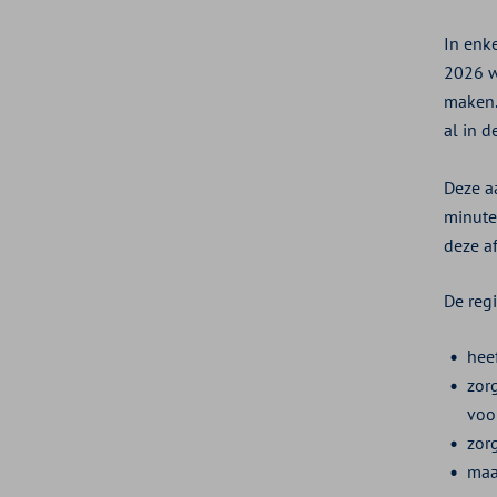
In enk
2026 w
maken.
al in 
Deze a
minuten
deze a
De regi
hee
zor
voo
zorg
maa