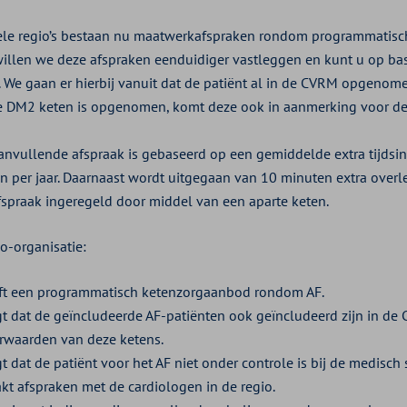
ele regio’s bestaan nu maatwerkafspraken rondom programmatisch
illen we deze afspraken eenduidiger vastleggen en kunt u op bas
 We gaan er hierbij vanuit dat de patiënt al in de CVRM opgenom
de DM2 keten is opgenomen, komt deze ook in aanmerking voor de
anvullende afspraak is gebaseerd op een gemiddelde extra tijdsi
 per jaar. Daarnaast wordt uitgegaan van 10 minuten extra overleg
fspraak ingeregeld door middel van een aparte keten.
o-organisatie:
ft een programmatisch ketenzorgaanbod rondom AF.
gt dat de geïncludeerde AF-patiënten ook geïncludeerd zijn in d
rwaarden van deze ketens.
t dat de patiënt voor het AF niet onder controle is bij de medisch s
kt afspraken met de cardiologen in de regio.