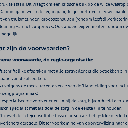
druk te staan. Dit vraagt om een kritische blik op de wijze waar
 Daarom gaan we in de regio graag in gesprek over nieuwe manier
et van thuismetingen, groepsconsulten (rondom leefstijlverbeterin
teuning van het zorgproces. Ook andere experimenten rondom de 
 mogelijk.
at zijn de
voorwaarden?
ene voorwaarde, de regio-organisatie:
t schriftelijke afspraken met alle zorgverleners die betrokken zij
luatie van de afspraken.
kt volgens de meest recente versie van de ‘Handleiding voor inclu
enzorgprogramma’s’.
gespecialiseerde zorgverleners in bij de zorg, bijvoorbeeld een ka
sch specialist met als doel de zorg in de eerste lijn te houden.
t zowel de (tele)consultatie tussen artsen als het fysieke meekijk
gverleners geregeld. Dit ter voorkoming van doorverwijzing naar d