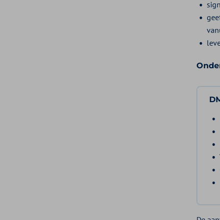
sig
gee
vanu
lev
Onder
D
De aan