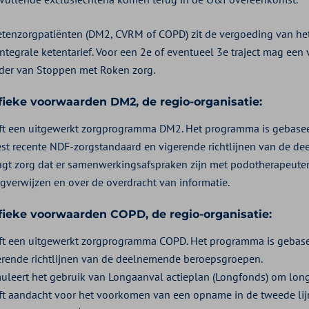
etenzorgpatiënten (DM2, CVRM of COPD) zit de vergoeding van he
integrale ketentarief. Voor een 2e of eventueel 3e traject mag een
der van Stoppen met Roken zorg.
fieke voorwaarden DM2, de regio-organisatie:
ft een uitgewerkt zorgprogramma DM2. Het programma is gebaseer
st recente NDF-zorgstandaard en vigerende richtlijnen van de d
agt zorg dat er samenwerkingsafspraken zijn met podotherapeuten
ugverwijzen en over de overdracht van informatie.
fieke voorwaarden COPD, de regio-organisatie:
ft een uitgewerkt zorgprogramma COPD. Het programma is gebase
erende richtlijnen van de deelnemende beroepsgroepen.
muleert het gebruik van Longaanval actieplan (Longfonds) om lon
ft aandacht voor het voorkomen van een opname in de tweede lijn