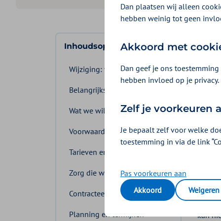
Dan plaatsen wij alleen cookie
hebben weinig tot geen invlo
Lee
Akkoord met cooki
Inhoudsopgave
Over 
Dan geef je ons toestemming 
Wijziging: versie 1.1 en 1.2
hebben invloed op je privacy.
een a
Belangrijkste wijzigingen
1. W
Zelf je voorkeuren
Wat we willen bereiken
Bij k
Je bepaalt zelf voor welke do
Voorwaarden overeenkomst
toestemming in via de link “C
Met he
Tarieven en volume
van de
Zorg die wij inkopen
Pas voorkeuren aan
We no
Akkoord
Weigeren
Contracteerprocedure
De bev
Planning en termijnen
kan ni