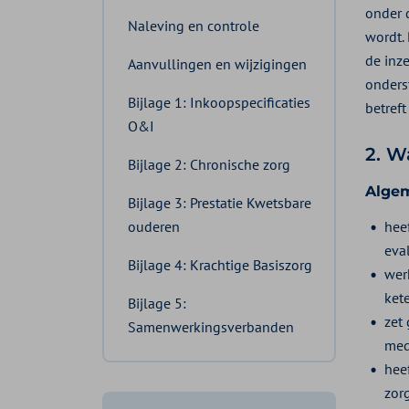
onder 
Naleving en controle
wordt.
de inz
Aanvullingen en wijzigingen
onders
Bijlage 1: Inkoopspecificaties
betreft
O&I
2. W
Bijlage 2: Chronische zorg
Algem
Bijlage 3: Prestatie Kwetsbare
ouderen
heef
eva
Bijlage 4: Krachtige Basiszorg
wer
ket
Bijlage 5:
zet 
Samenwerkingsverbanden
medi
heef
zor