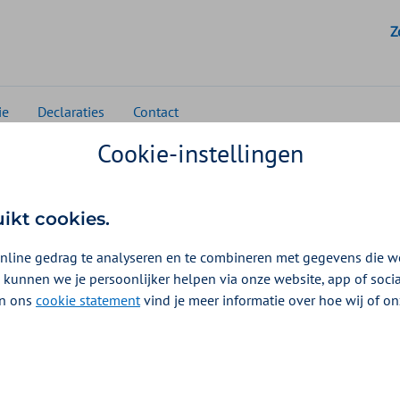
G
Z
ie
Declaraties
Contact
Cookie-instellingen
Huisartsenzorg
Beleid en contract
Inkoopbeleid Organi
uikt cookies.
sche zorg
nline gedrag te analyseren en te combineren met gegevens die w
 kunnen we je persoonlijker helpen via onze website, app of soc
 In ons
cookie statement
vind je meer informatie over hoe wij of o
uctuur 2026-2027