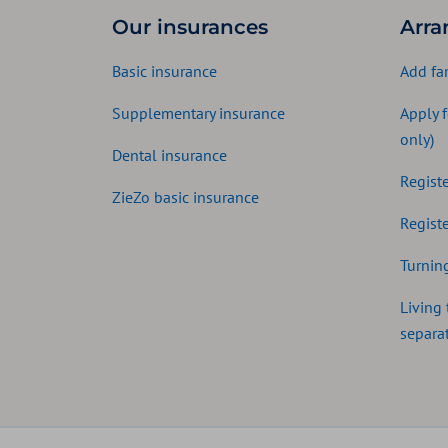
Our insurances
Arra
Basic insurance
Add fa
Supplementary insurance
Apply 
only)
Dental insurance
Registe
ZieZo basic insurance
Registe
Turning
Living 
separat