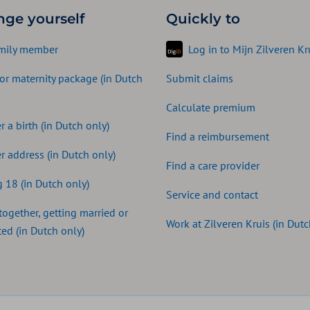
nge yourself
Quickly to
mily member
Log in to Mijn Zilveren Kr
for maternity package (in Dutch
Submit claims
Calculate premium
r a birth (in Dutch only)
Find a reimbursement
r address (in Dutch only)
Find a care provider
 18 (in Dutch only)
Service and contact
together, getting married or
Work at Zilveren Kruis (in Dutc
ed (in Dutch only)