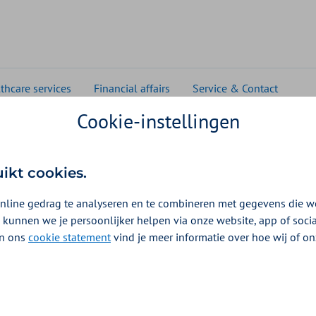
thcare services
Financial affairs
Service & Contact
Cookie-instellingen
les of translated letters
s of translated letters
uikt cookies.
nline gedrag te analyseren en te combineren met gegevens die w
etters and policy documents are in Dutch. To help you
 kunnen we je persoonlijker helpen via onze website, app of soc
 letters we have created examples.
 In ons
cookie statement
vind je meer informatie over hoe wij of o
 the examples below