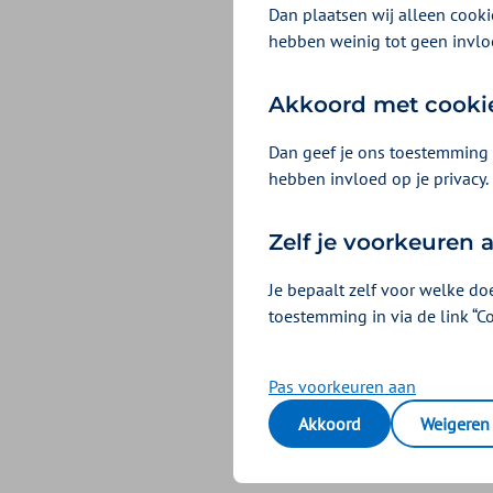
Dan plaatsen wij alleen cookie
Cancellation 
hebben weinig tot geen invlo
Akkoord met cooki
Policy docume
Dan geef je ons toestemming 
hebben invloed op je privacy.
Claims overvi
Zelf je voorkeuren
Authorisation l
Je bepaalt zelf voor welke do
toestemming in via de link “C
Payment plan 
Pas voorkeuren aan
Akkoord
Weigeren
Premium settl