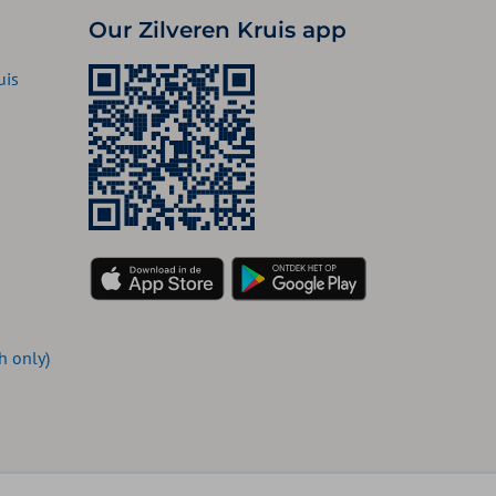
Our Zilveren Kruis app
uis
h only)