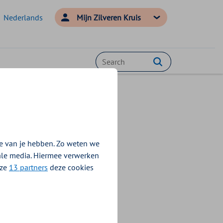
Nederlands
Mijn Zilveren Kruis
Zoeken
e van je hebben. Zo weten we
 understand the
iale media. Hiermee verwerken
nze
13 partners
deze cookies