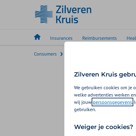
Insurances
Reimbursements
Heal
Consumers
Service
Downloads
Examp
Example
Zilveren Kruis gebr
We gebruiken cookies om je o
Nearly all our l
welke advertenties werken en
meaning of these
wij jouw
persoonsgegevens
.
gebruiken.
Check out
Weiger je cookies?