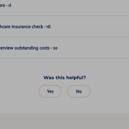
rs - rl
hcare insurance check - rti
erview outstanding costs - so
Was this helpful?
Yes
No