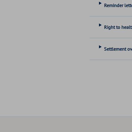
Reminder lette
Right to healt
Settlement ov