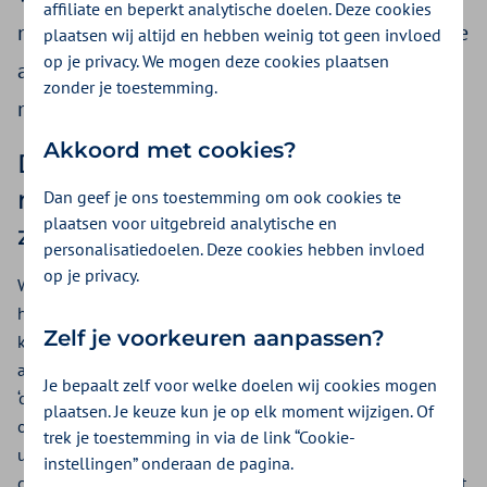
affiliate en beperkt analytische doelen. Deze cookies
mentor of curator. Of u stelt een gevolmachtigde
plaatsen wij altijd en hebben weinig tot geen invloed
op je privacy. We mogen deze cookies plaatsen
aan. Deze persoon helpt u bij het zorgkantoor
zonder je toestemming.
met het regelen van uw zorg en administratie.
Akkoord met cookies?
De persoon die uw pgb beheert
mag niet zomaar ook uw
Dan geef je ons toestemming om ook cookies te
plaatsen voor uitgebreid analytische en
zorgverlener zijn
personalisatiedoelen. Deze cookies hebben invloed
op je privacy.
Wij vinden het belangrijk dat u de zorg krijgt die u nodig
heeft. Het is belangrijk dat de beheerder van uw pgb altijd
Zelf je voorkeuren aanpassen?
kiest wat het beste is voor u. Zonder dat iets of iemand
anders daar invloed op heeft. We noemen die persoon dan
Je bepaalt zelf voor welke doelen wij cookies mogen
‘onafhankelijk’. De beheerder van uw pgb mag daarom niet
plaatsen. Je keuze kun je op elk moment wijzigen. Of
ook uw zorgverlener zijn. Anders bepaalt de beheerder van
trek je toestemming in via de link “Cookie-
uw pgb zelf of hij/zij goede zorg levert. En hoeveel hij/zij
instellingen” onderaan de pagina.
daarvoor betaald krijgt. De beheerder van uw pgb is dan niet