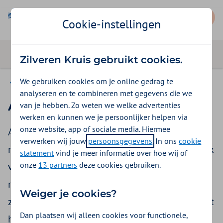
Mijn Zorgkantoor
Cookie-instellingen
Zilveren Kruis gebruikt cookies.
We gebruiken cookies om je online gedrag te
Contact
analyseren en te combineren met gegevens die we
Als een naaste overlijdt
van je hebben. Zo weten we welke advertenties
werken en kunnen we je persoonlijker helpen via
onze website, app of sociale media. Hiermee
Als een naaste overlijdt, dan maakt u een
verwerken wij jouw
persoonsgegevens
. In ons
cookie
moeilijke periode mee. Een periode waarin u ook
statement
vind je meer informatie over hoe wij of
onze
13 partners
deze cookies gebruiken.
veel moet regelen. Wij helpen u graag met het
regelen van zaken rondom de Wet langdurige
Weiger je cookies?
zorg (Wlz). Zo hopen we een deel van de zorg uit
Dan plaatsen wij alleen cookies voor functionele,
handen te nemen.