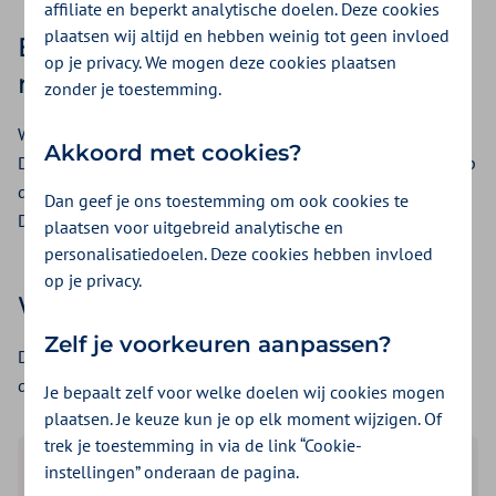
affiliate en beperkt analytische doelen. Deze cookies
plaatsen wij altijd en hebben weinig tot geen invloed
Een overlijden doorgeven hoeft u
op je privacy. We mogen deze cookies plaatsen
niet te doen
zonder je toestemming.
Wij krijgen het overlijdensbericht via de gemeente door.
Akkoord met cookies?
Daarna stoppen wij de indicatie voor de Wlz automatisch. Op
de dag van overlijden kunnen nog zorgkosten gemaakt zijn.
Dan geef je ons toestemming om ook cookies te
Deze kunnen nog gedeclareerd worden.
plaatsen voor uitgebreid analytische en
personalisatiedoelen. Deze cookies hebben invloed
op je privacy.
Wat kunt u verwachten?
Zelf je voorkeuren aanpassen?
De vervolgstappen zijn afhankelijk van hoe de overledene
de zorg ontving.
Je bepaalt zelf voor welke doelen wij cookies mogen
plaatsen. Je keuze kun je op elk moment wijzigen. Of
trek je toestemming in via de link “Cookie-
De overledene ontving Zorg in
instellingen” onderaan de pagina.