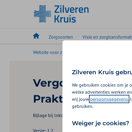
Zorgsoorten
Visie en zorgtransformat
Website voor zorgaanbieders
Uw zorgsoort
Zilveren Kruis gebr
Vergoeding
We gebruiken cookies om je o
welke advertenties werken en
Praktijkmanage
wij jouw
persoonsgegevens
.
gebruiken.
Bijlage bij Inkoopbeleid Huisartsenzorg 2026-2
Weiger je cookies?
Versie: 1.2