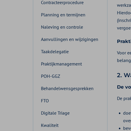
Contracteerprocedure
werkzaa
Hierdoo
Planning en termijnen
(inschr
Naleving en controle
vergoe
Aanvullingen en wijzigingen
Prakt
Taakdelegatie
Voor e
belang
Praktijkmanagement
2. W
POH-GGZ
De vo
Behandelwensgesprekken
De pra
FTO
Digitale Triage
doe
ove
Kwaliteit
bev