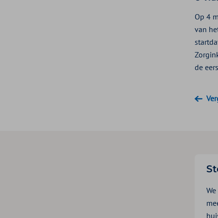
Op 4 m
van het
startd
Zorgin
de eer
Ver
St
We 
mee
hui