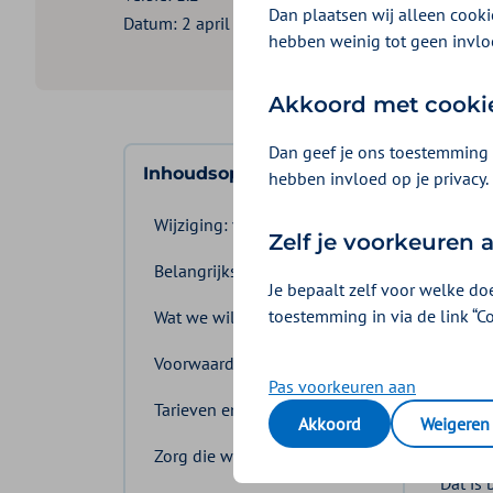
Dan plaatsen wij alleen cookie
Datum: 2 april 2026
hebben weinig tot geen invlo
Akkoord met cooki
Dan geef je ons toestemming 
Lee
Inhoudsopgave
hebben invloed op je privacy.
Over 
Wijziging: versie 1.1 en 1.2
Zelf je voorkeuren
tarie
Belangrijkste wijzigingen
Je bepaalt zelf voor welke do
Wijzig
toestemming in via de link “C
Wat we willen bereiken
werkza
Voorwaarden overeenkomst
Pas voorkeuren aan
1. W
Tarieven en volume
Akkoord
Weigeren
Zovee
Zorg die wij inkopen
Dat is