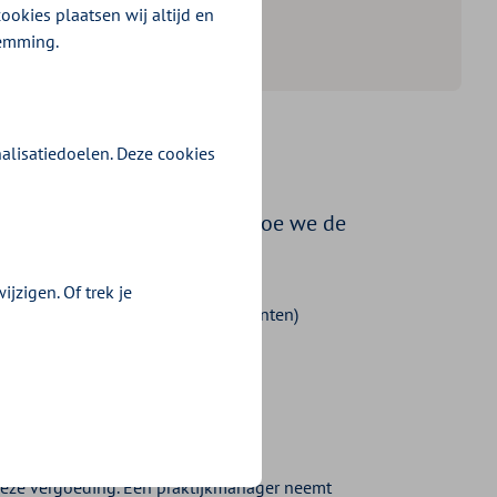
ookies plaatsen wij altijd en
temming.
alisatiedoelen. Deze cookies
kmanagement
 de voorwaarden. Maar ook hoe we de
jzigen. Of trek je
 of een grote praktijk (4.500 patiënten)
 deze vergoeding. Een praktijkmanager neemt