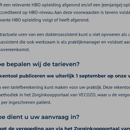
ft een relevante HBO opleiding afgerond en/of een (eenjarige) opl
ccrediteerd op HBO-niveau. Aan deze voorwaarden is tevens vold
evante HBO opleiding volgt of heeft afgerond.
tractuele uren van een doktersassistent kunt u niet opvoeren als
sassistent die ook werkzaam is als praktijkmanager en voldoet aa
sovereenkomst.
oe bepalen wij de tarieven?
kentool publiceren we uiterlijk 1 september op onze 
u een tariefberekening kunt maken voor uw praktijk. Deze rekentoo
ethodiek in het Zorginkoopportaal van VECOZO, waar u de vergoedi
 per ingeschreven patiënt.
oe dient u uw aanvraag in?
agt de vergoeding aan via het Zorginkoopportaal v