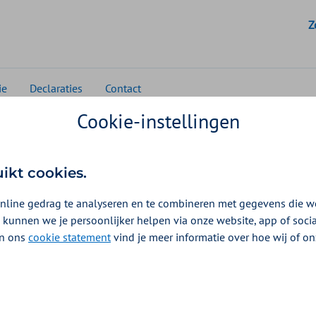
G
Z
ie
Declaraties
Contact
Cookie-instellingen
Huisartsenzorg
Beleid en contract
Inkoopbeleid Huisa
uikt cookies.
nline gedrag te analyseren en te combineren met gegevens die w
 kunnen we je persoonlijker helpen via onze website, app of soc
ment
 In ons
cookie statement
vind je meer informatie over hoe wij of o
027