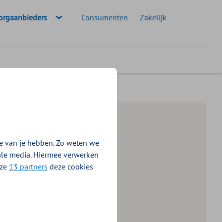
eselecteerde doelgroep:
orgaanbieders
Consumenten
Zakelijk
rtsenzorg 2026-2027
e van je hebben. Zo weten we
iale media. Hiermee verwerken
nze
13 partners
deze cookies