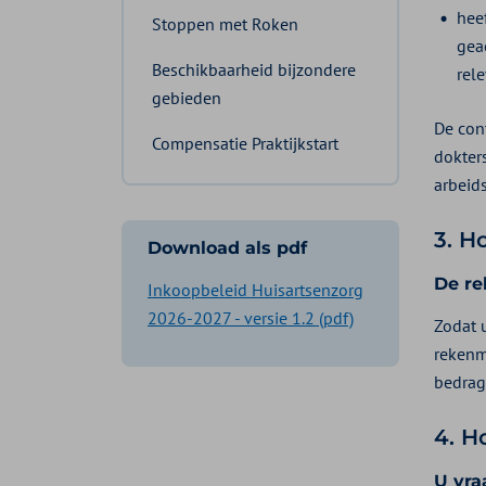
hee
Stoppen met Roken
gea
Beschikbaarheid bijzondere
rel
gebieden
De con
Compensatie Praktijkstart
dokter
arbeid
3. H
Download als pdf
De re
Inkoopbeleid Huisartsenzorg
2026-2027 - versie 1.2 (pdf)
Zodat 
rekenm
bedrag
4. H
U vra