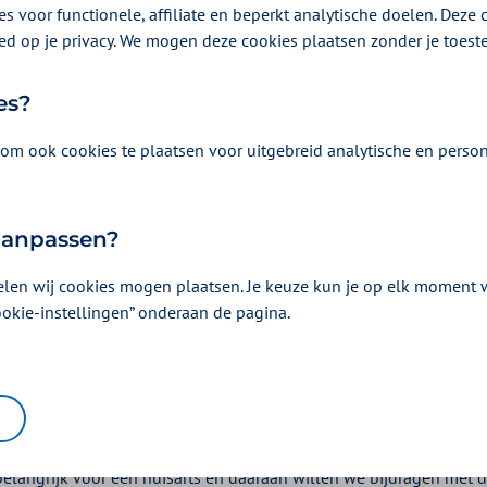
s voor functionele, affiliate en beperkt analytische doelen. Deze c
ed op je privacy. We mogen deze cookies plaatsen zonder je toes
es?
om ook cookies te plaatsen voor uitgebreid analytische en person
s over de vergoeding Praktij
wat we willen bereiken en wat het voor u betekent,
 aanpassen?
ven bepalen en hoe u een aanvraag indient.
elen wij cookies mogen plaatsen. Je keuze kun je op elk moment wi
ingen
: de praktijkmanager hoeft niet meer voor meerdere praktijken
ookie-instellingen” onderaan de pagina.
am te zijn. Deze voorwaarde is geschrapt.
at willen we bereiken?
l mogelijk tijd beschikbaar voor patiëntenzorg
 belangrijk voor een huisarts en daaraan willen we bijdragen met