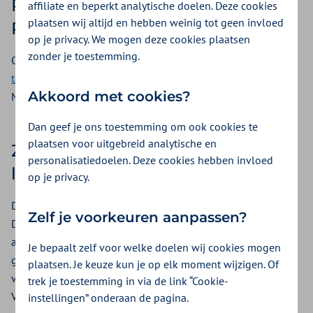
Publicatie documenten Het
affiliate en beperkt analytische doelen. Deze cookies
plaatsen wij altijd en hebben weinig tot geen invloed
Programma en NZa
op je privacy. We mogen deze cookies plaatsen
zonder je toestemming.
Op de website van het Zorgprestatiemodel vindt u de
tarievenzoeker
,
nieuwsberichten
en
relevante documenten
.
Akkoord met cookies?
Maar ook de
verwijsafspraken ggz(pdf)
.
Dan geef je ons toestemming om ook cookies te
plaatsen voor uitgebreid analytische en
Zorgverzekeraars stelden
personalisatiedoelen. Deze cookies hebben invloed
landelijke controles op
op je privacy.
Dit noemen we de Logische Controle Beschrijvingen (LCB’s).
Zelf je voorkeuren aanpassen?
Deze controles worden gebruikt bij de beoordeling en
afhandeling van uw declaraties. De controles zijn
Je bepaalt zelf voor welke doelen wij cookies mogen
geformuleerd vanuit regelgeving en spelregels (onderdeel
plaatsen. Je keuze kun je op elk moment wijzigen. Of
van de veldafspraken). De LCB’s vindt u op de website van
trek je toestemming in via de link “Cookie-
Vektis.
instellingen” onderaan de pagina.