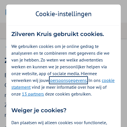
Cookie-instellingen
Zilveren Kruis gebruikt cookies.
We gebruiken cookies om je online gedrag te
Ggz
analyseren en te combineren met gegevens die we
Zorgprestatiemodel
van je hebben. Zo weten we welke advertenties
werken en kunnen we je persoonlijker helpen via
onze website, app of sociale media. Hiermee
Bent u een zorgaanbieder in de Geestelijke
verwerken wij jouw
persoonsgegevens
. In ons
cookie
Gezondheidszorg of de Forensische zorg? Dan
statement
vind je meer informatie over hoe wij of
onze
13 partners
deze cookies gebruiken.
registreert en factureert u met het
Zorgprestatiemodel. Op deze pagina vindt u
Weiger je cookies?
meer informatie hierover.
Dan plaatsen wij alleen cookies voor functionele,