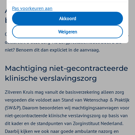
Pas voorkeuren aan
Als uw cliënt (deels) in het
Akkoord
buitenland behandeld wordt
Weigeren
Ook als uw cliënt (deels) in het buitenland behandelt wordt,
declareert u deze zorg via Zorgprestatiemodel. Doet u dit
niet? Benoem dit dan expliciet in de aanvraag.
Machtiging niet-gecontracteerde
klinische verslavingszorg
Zilveren Kruis mag vanuit de basisverzekering alleen zorg
vergoeden die voldoet aan Stand van Wetenschap & Praktijk
(SW&P). Daarom beoordelen wij machtigingsaanvragen voor
niet-gecontracteerde klinische verslavingszorg op basis van
dit kader en de standpunten van Zorginstituut Nederland.
Daarbij kijken we ook naar goede ambulante nazorg en