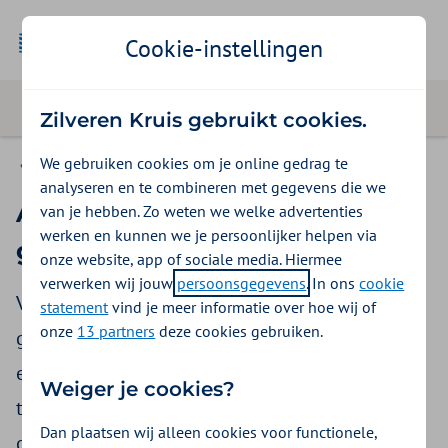
Cookie-instellingen
Zilveren Kruis gebruikt cookies.
We gebruiken cookies om je online gedrag te
Machtigingen voor GGZ
analyseren en te combineren met gegevens die we
Aanvraag verblijf niet-
van je hebben. Zo weten we welke advertenties
werken en kunnen we je persoonlijker helpen via
gecontracteerde instelling
onze website, app of sociale media. Hiermee
verwerken wij jouw
persoonsgegevens
. In ons
cookie
Vraag uw machtiging voor verblijf in een niet-
statement
vind je meer informatie over hoe wij of
onze
13 partners
deze cookies gebruiken.
gecontracteerde instelling online aan. Verblijf in
een gecontracteerde instelling hoeft u niet aan
Weiger je cookies?
te vragen. Wilt u aanvullende informatie sturen
Dan plaatsen wij alleen cookies voor functionele,
of vragen wij u om extra informatie of bijlagen?