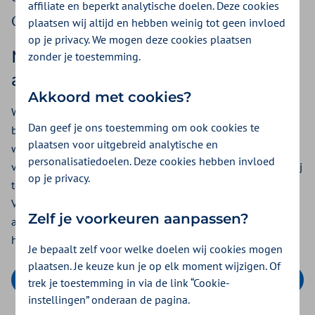
affiliate en beperkt analytische doelen. Deze cookies
Ga dan naar
document uploaden
.
plaatsen wij altijd en hebben weinig tot geen invloed
op je privacy. We mogen deze cookies plaatsen
Machtiging voor een maximum
zonder je toestemming.
aantal verblijfsdagen
Akkoord met cookies?
Wij verwachten van u dat u afschaalt naar ambulante
Dan geef je ons toestemming om ook cookies te
behandeling zodra dit kan. Ook als het aantal dagen
plaatsen voor uitgebreid analytische en
waarvoor wij de machtiging hebben gegeven nog niet
personalisatiedoelen. Deze cookies hebben invloed
voorbij is. Bij een eventuele controle achteraf beoordelen wij
op je privacy.
ten onrechte geleverde verblijfsdagen als onrechtmatig.
Verblijfsdagen waarvoor wij geen machtiging hebben
Zelf je voorkeuren aanpassen?
afgegeven betalen wij niet. Ook als u die verblijfsdagen wel
heeft geleverd.
Je bepaalt zelf voor welke doelen wij cookies mogen
plaatsen. Je keuze kun je op elk moment wijzigen. Of
Vul uw machtigingsaanvraag in
trek je toestemming in via de link “Cookie-
instellingen” onderaan de pagina.