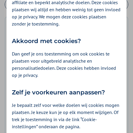
affiliate en beperkt analytische doelen. Deze cookies
plaatsen wij altijd en hebben weinig tot geen invloed
op je privacy. We mogen deze cookies plaatsen
zonder je toestemming.
Inhoudsopgave
Belangrijkste wijzigingen
Akkoord met cookies?
Wat we willen bereiken
Dan geef je ons toestemming om ook cookies te
plaatsen voor uitgebreid analytische en
Zorg die wij inkopen
personalisatiedoelen. Deze cookies hebben invloed
op je privacy.
Voorwaarden overeenkomst
Tarieven en volume
Zelf je voorkeuren aanpassen?
Contracteerprocedure
Je bepaalt zelf voor welke doelen wij cookies mogen
plaatsen. Je keuze kun je op elk moment wijzigen. Of
Planning en termijnen
trek je toestemming in via de link “Cookie-
Naleving en controle
instellingen” onderaan de pagina.