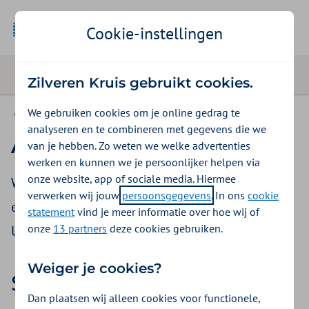
Cookie-instellingen
Zilveren Kruis gebruikt cookies.
We gebruiken cookies om je online gedrag te
Contact
analyseren en te combineren met gegevens die we
Aanvraag Zorgovereenkomst
van je hebben. Zo weten we welke advertenties
werken en kunnen we je persoonlijker helpen via
onze website, app of sociale media. Hiermee
Wilt u een overeenkomst aanvragen? Kijk dan
verwerken wij jouw
persoonsgegevens
. In ons
cookie
eerst bij
uw zorgsoort
voor de juiste procedure.
statement
vind je meer informatie over hoe wij of
onze
13 partners
deze cookies gebruiken.
U krijgt een reactie binnen 5 werkdagen.
Weiger je cookies?
Stap 1|
4
Uw aanvraag
Dan plaatsen wij alleen cookies voor functionele,