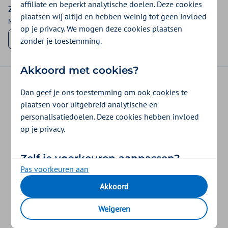
affiliate en beperkt analytische doelen. Deze cookies
Zorgsoort/specialisme
plaatsen wij altijd en hebben weinig tot geen invloed
Maak een keuze uit onderstaande lijst
op je privacy. We mogen deze cookies plaatsen
zonder je toestemming.
Akkoord met cookies?
disclaimer
privacy
veiligheid
Dan geef je ons toestemming om ook cookies te
plaatsen voor uitgebreid analytische en
cookies
personalisatiedoelen. Deze cookies hebben invloed
op je privacy.
Zilveren Kruis is onderdeel van
Zelf je voorkeuren aanpassen?
Pas voorkeuren aan
Je bepaalt zelf voor welke doelen wij cookies mogen
Akkoord
plaatsen. Je keuze kun je op elk moment wijzigen. Of
trek je toestemming in via de link “Cookie-
Weigeren
instellingen” onderaan de pagina.