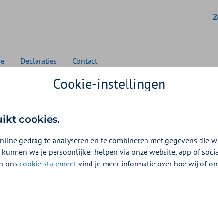
G
Z
ie
Declaraties
Contact
Cookie-instellingen
Ggz
Beleid & contract GGZ instellingen
Beleid 2026 - i
uikt cookies.
pen
nline gedrag te analyseren en te combineren met gegevens die w
 kunnen we je persoonlijker helpen via onze website, app of soc
 In ons
cookie statement
vind je meer informatie over hoe wij of o