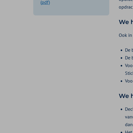
(pdf)
opdrac
We h
Ook in
De 
De 
Voor
Sti
Voor
We h
Dec
van
dan 
Het