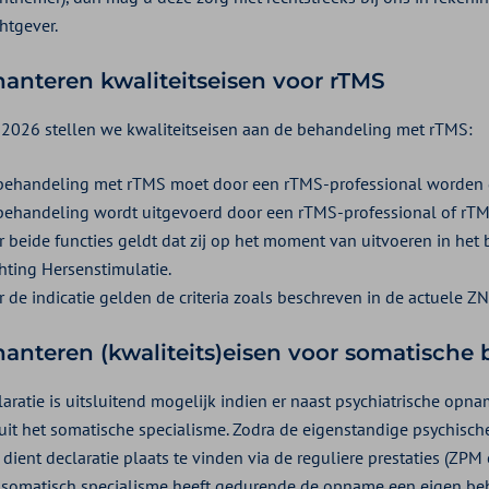
htgever.
anteren kwaliteitseisen voor rTMS
 2026 stellen we kwaliteitseisen aan de behandeling met rTMS:
behandeling met rTMS moet door een rTMS-professional worden 
behandeling wordt uitgevoerd door een rTMS-professional of rTM
 beide functies geldt dat zij op het moment van uitvoeren in het b
chting Hersenstimulatie.
 de indicatie gelden de criteria zoals beschreven in de actuele ZN
anteren (kwaliteits)eisen voor somatische
laratie is uitsluitend mogelijk indien er naast psychiatrische op
uit het somatische specialisme. Zodra de eigenstandige psychisch
dient declaratie plaats te vinden via de reguliere prestaties (ZPM 
 somatisch specialisme heeft gedurende de opname een eigen be