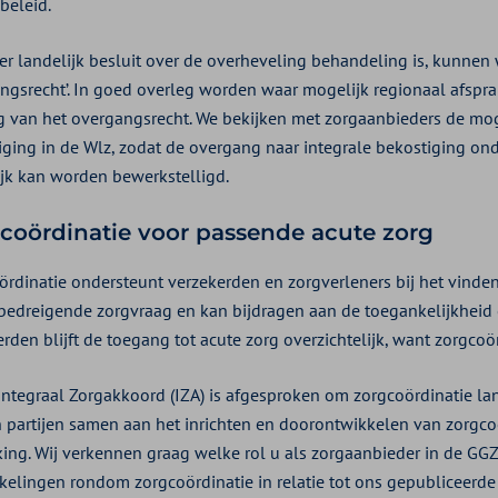
beleid.
 er landelijk besluit over de overheveling behandeling is, kunnen
angsrecht’. In goed overleg worden waar mogelijk regionaal afspr
g van het overgangsrecht. We bekijken met zorgaanbieders de mog
iging in de Wlz, zodat de overgang naar integrale bekostiging on
jk kan worden bewerkstelligd.
coördinatie voor passende acute zorg
ördinatie ondersteunt verzekerden en zorgverleners bij het vinden
bedreigende zorgvraag en kan bijdragen aan de toegankelijkheid e
rden blijft de toegang tot acute zorg overzichtelijk, want zorgcoör
 Integraal Zorgakkoord (IZA) is afgesproken om zorgcoördinatie la
 partijen samen aan het inrichten en doorontwikkelen van zorgcoö
king. Wij verkennen graag welke rol u als zorgaanbieder in de GGZ
kelingen rondom zorgcoördinatie in relatie tot ons gepubliceerde