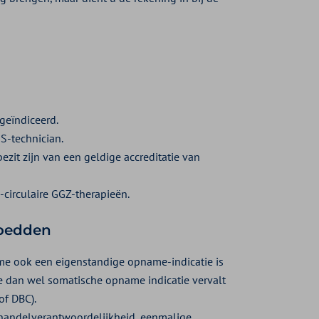
geïndiceerd.
S-technician.
ezit zijn van een geldige accreditatie van
-circulaire GGZ-therapieën.
 bedden
name ook een eigenstandige opname-indicatie is
e dan wel somatische opname indicatie vervalt
of DBC).
handelverantwoordelijkheid, eenmalige