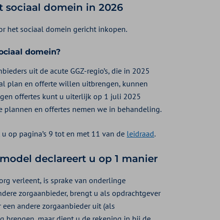
t sociaal domein in 2026
or het sociaal domein gericht inkopen.
sociaal domein?
bieders uit de acute GGZ-regio’s, die in 2025
l plan en offerte willen uitbrengen, kunnen
n offertes kunt u uiterlijk op 1 juli 2025
le plannen en offertes nemen we in behandeling.
 u op pagina’s 9 tot en met 11 van de
leidraad
.
emodel declareert u op 1 manier
rg verleent, is sprake van onderlinge
ndere zorgaanbieder, brengt u als opdrachtgever
r een andere zorgaanbieder uit (als
g brengen, maar dient u de rekening in bij de