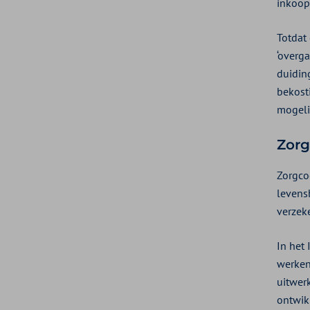
inkoop
Totdat
‘overg
duidin
bekost
mogeli
Zorg
Zorgco
levens
verzeke
In het
werken
uitwer
ontwik