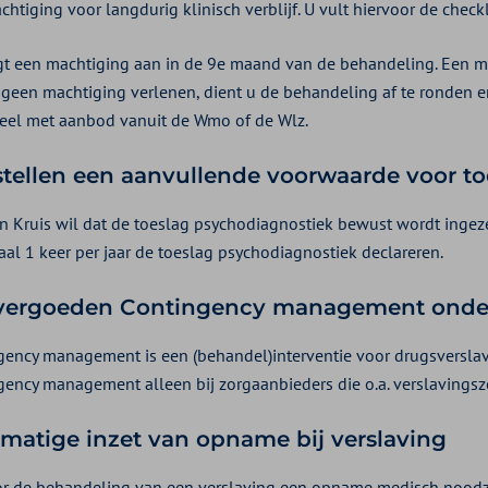
htiging voor langdurig klinisch verblijf. U vult hiervoor de check
gt een machtiging aan in de 9e maand van de behandeling. Een m
 geen machtiging verlenen, dient u de behandeling af te ronden en
eel met aanbod vanuit de Wmo of de Wlz.
stellen een aanvullende voorwaarde voor t
en Kruis wil dat de toeslag psychodiagnostiek bewust wordt ingez
al 1 keer per jaar de toeslag psychodiagnostiek declareren.
vergoeden Contingency management onde
gency management is een (behandel)interventie voor drugsversla
gency management alleen bij zorgaanbieders die o.a. verslavingsz
matige inzet van opname bij verslaving
or de behandeling van een verslaving een opname medisch noodzake