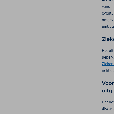
vanuit
eventu
omgevi
ambula
Ziek
Het ui
beperkt
Zieken
richt o
Voor
uitg
Het be
discus