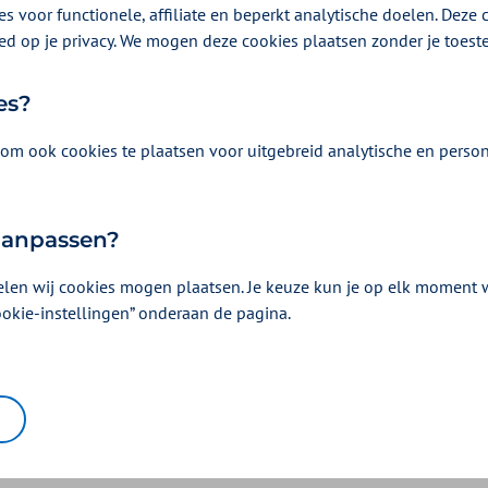
s voor functionele, affiliate en beperkt analytische doelen. Deze c
ed op je privacy. We mogen deze cookies plaatsen zonder je toes
s in dit hoofdstuk over de zorg
es?
om ook cookies te plaatsen voor uitgebreid analytische en person
t onze overwegingen daarvoor zijn.
026 hanteren wij het Landelijk Kwaliteitssta
 aanpassen?
orgaanbieders dienen met ingang van 2026 te beschikken over een
elen wij cookies mogen plaatsen. Je keuze kun je op elk moment wi
 geldt als basis voor declaratie, de veldafspraak komt te vervalle
ookie-instellingen” onderaan de pagina.
eren Kruis houdt zich aan de Ketenveldnor
en Kruis volgt de landelijke afspraken rondom de Ketenveldnorm 
te afspraken rondom het includeren van verzekerden en het label
er aanvullend inkoopbeleid.