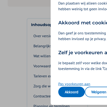
Dan plaatsen wij alleen cookie
hebben weinig tot geen invlo
Lee
Akkoord met cooki
Inhoudsopgave
Dan geef je ons toestemming 
En wa
Over versie 3.0 en 2.0
hebben invloed op je privacy.
Belangrijkste wijzigingen
In 2
Zelf je voorkeuren
Wat willen we bereiken
Alle z
Je bepaalt zelf voor welke do
LKS 4.0
Voorwaarden overeenkomst
toestemming in via de link “C
Zilv
Tarieven en volume
Pas voorkeuren aan
Zorg die wij inkopen
Zilver
Akkoord
Weigeren
gemaak
Contracteerprocedure
hierov
Planning en termijnen