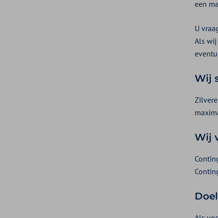
een mac
U vraa
Als wij
eventu
Wij 
Zilver
maxima
Wij 
Contin
Contin
Doel
Als vo