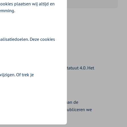
ookies plaatsen wij altijd en
temming.
 die wij inkopen
alisatiedoelen. Deze cookies
tuut GGZ 4.0
 passend goedgekeurd kwaliteitsstatuut 4.0. Het
jzigen. Of trek je
n.
m Levensloopregeling
levensloopregeling en houdt zich aan de
en van declaraties. Indien nodig publiceren we