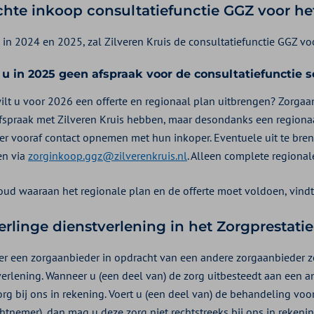
chte inkoop consultatiefunctie GGZ voor he
s in 2024 en 2025, zal Zilveren Kruis de consultatiefunctie GGZ vo
 u in 2025 geen afspraak voor de consultatiefunctie 
ilt u voor 2026 een offerte en regionaal plan uitbrengen? Zorgaan
fspraak met Zilveren Kruis hebben, maar desondanks een regionaa
er vooraf contact opnemen met hun inkoper. Eventuele uit te brenge
en via
zorginkoop.ggz@zilverenkruis.nl
. Alleen complete regiona
oud waaraan het regionale plan en de offerte moet voldoen, vindt
rlinge dienstverlening in het Zorgprestati
r een zorgaanbieder in opdracht van een andere zorgaanbieder zo
verlening. Wanneer u (een deel van) de zorg uitbesteedt aan een a
rg bij ons in rekening. Voert u (een deel van) de behandeling voo
htnemer), dan mag u deze zorg niet rechtstreeks bij ons in rekenin