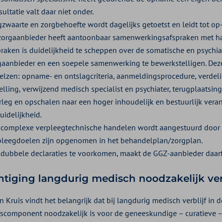
ultatie valt daar niet onder.
gzwaarte en zorgbehoefte wordt dagelijks getoetst en leidt tot op
zorgaanbieder heeft aantoonbaar samenwerkingsafspraken met haar
praken is duidelijkheid te scheppen over de somatische en psych
gaanbieder en een soepele samenwerking te bewerkstelligen. Deze
elzen: opname- en ontslagcriteria, aanmeldingsprocedure, verdel
elling, verwijzend medisch specialist en psychiater, terugplaatsin
rleg en opschalen naar een hoger inhoudelijk en bestuurlijk verant
uidelijkheid.
 complexe verpleegtechnische handelen wordt aangestuurd door e
pleegdoelen zijn opgenomen in het behandelplan/zorgplan.
dubbele declaraties te voorkomen, maakt de GGZ-aanbieder daarto
tiging langdurig medisch noodzakelijk ver
n Kruis vindt het belangrijk dat bij langdurig medisch verblijf in
jfscomponent noodzakelijk is voor de geneeskundige – curatieve 