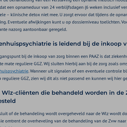
 dat een opnameduur van 24 verblijfsdagen (6 weken inclusief verl
ele – klinische detox niet mee. U zorgt ervoor dat tijdens de op
ng. Eventuele afwijkingen kunt u op dossierniveau toelichten. V
nte nazorg aantoonbaar geregeld.
enhuispsychiatrie is leidend bij de inkoop
tgangspunt bij de inkoop van zorg binnen een PAAZ is dat ziekenhu
e mate reguliere GGZ. Wij sluiten hierbij aan bij de zorg zoals o
huispsychiatrie
. Wanneer uit signalen of een eventuele controle bl
p reguliere GGZ, zien wij dit als niet passend en kunnen wij hier 
 Wlz-cliënten die behandeld worden in de 
esteld
sluit of de behandeling wordt overgeheveld naar de Wlz wordt d
sie omtrent de overheveling van de behandeling van de Zvw naar