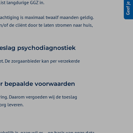
list langdurige GGZ in.
achtiging is maximaal twaalf maanden geldig.
/of de cliënt door te laten stromen naar huis,
oeslag psychodiagnostiek
et. De zorgaanbieder kan per verzekerde
r bepaalde voorwaarden
ving. Daarom vergoeden wij de toeslag
org leveren.
lijk is, gaan wij er – op basis van onze data-