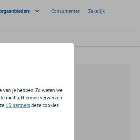
eselecteerde doelgroep:
orgaanbieders
Consumenten
Zakelijk
nstellingen digitaal
e van je hebben. Zo weten we
iale media. Hiermee verwerken
nze
13 partners
deze cookies