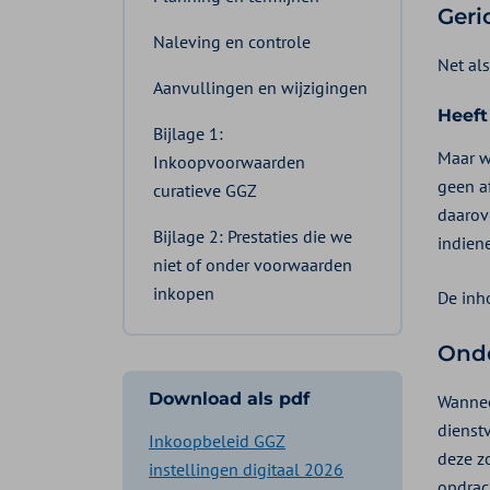
Geri
Naleving en controle
Net al
Aanvullingen en wijzigingen
Heeft
Bijlage 1:
Maar w
Inkoopvoorwaarden
geen a
curatieve GGZ
daarov
Bijlage 2: Prestaties die we
indien
niet of onder voorwaarden
inkopen
De inh
Onde
Download als pdf
Wannee
dienst
Inkoopbeleid GGZ
deze zo
instellingen digitaal 2026
opdrac