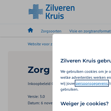
Zorgsoorten
Visie en zorgtransformat
Website voor zorgaanbieders
Uw zorgsoort
Zilveren Kruis gebr
Zorg die wij inko
We gebruiken cookies om je o
welke advertenties werken en
wij jouw
persoonsgegevens
.
Inkoopbeleid GGZ instellingen digitaal 2026
gebruiken.
Versie: 3.0
Datum: 6 november 2025
Weiger je cookies?