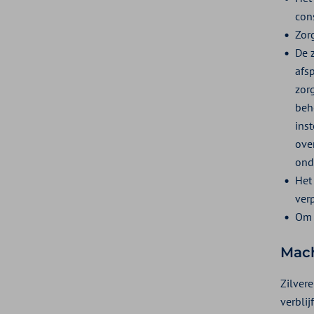
cons
Zor
De 
afs
zor
beh
inst
ove
ond
Het
ver
Om 
Mach
Zilvere
verbli