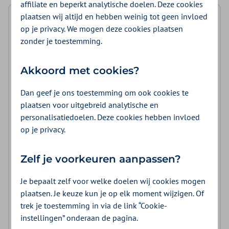
affiliate en beperkt analytische doelen. Deze cookies
plaatsen wij altijd en hebben weinig tot geen invloed
Inhoudsopgave
op je privacy. We mogen deze cookies plaatsen
zonder je toestemming.
Over versie 3.0 en 2.0
Belangrijkste wijzigingen
Akkoord met cookies?
Wat willen we bereiken
Dan geef je ons toestemming om ook cookies te
plaatsen voor uitgebreid analytische en
Voorwaarden overeenkomst
personalisatiedoelen. Deze cookies hebben invloed
Tarieven en volume
op je privacy.
Zorg die wij inkopen
Zelf je voorkeuren aanpassen?
Contracteerprocedure
Je bepaalt zelf voor welke doelen wij cookies mogen
Planning en termijnen
plaatsen. Je keuze kun je op elk moment wijzigen. Of
trek je toestemming in via de link “Cookie-
Naleving en controle
instellingen” onderaan de pagina.