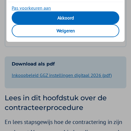
Aanvullingen en wijzigingen
Pas voorkeuren aan
Bijlage 1: Inkoopvoorwaarden curatieve GGZ
Akkoord
Bijlage 2: Prestaties die we niet of onder
Weigeren
voorwaarden inkopen
Download als pdf
Inkoopbeleid GGZ instellingen digitaal 2026 (pdf)
Lees in dit hoofdstuk over de
contracteerprocedure
En lees stapsgewijs hoe de contractering in zijn