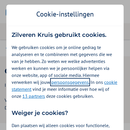
Cookie-instellingen
Zilveren Kruis gebruikt cookies.
We gebruiken cookies om je online gedrag te
Beleid & contract GGZ instellingen
analyseren en te combineren met gegevens die we
van je hebben. Zo weten we welke advertenties
werken en kunnen we je persoonlijker helpen via
Contracteerprocedure
onze website, app of sociale media. Hiermee
verwerken wij jouw
persoonsgegevens
. In ons
cookie
Inkoopbeleid GGZ instellingen digitaal 2026
statement
vind je meer informatie over hoe wij of
onze
13 partners
deze cookies gebruiken.
Versie: 3.0
Datum: 6 november 2025
Weiger je cookies?
Dan plaatsen wij alleen cookies voor functionele,