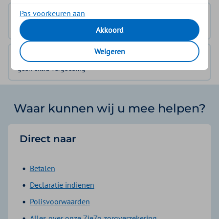
Pas voorkeuren aan
ZieZo Aanvullend 1
geen extra vergoeding
Akkoord
Weigeren
ZieZo Aanvullend 2
geen extra vergoeding
Waar kunnen wij u mee helpen?
Direct naar
Betalen
Declaratie indienen
Polisvoorwaarden
Alles over onze ZieZo zorgverzekering