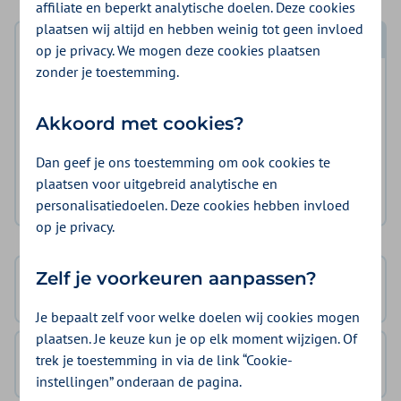
affiliate en beperkt analytische doelen. Deze cookies
plaatsen wij altijd en hebben weinig tot geen invloed
Log in met DigiD
op je privacy. We mogen deze cookies plaatsen
zonder je toestemming.
Log in en bekijk welke vergoeding en voorwaarden
voor u gelden.
Akkoord met cookies?
Log in met DigiD
Dan geef je ons toestemming om ook cookies te
plaatsen voor uitgebreid analytische en
Geen DigiD?
Vraag aan
personalisatiedoelen. Deze cookies hebben invloed
op je privacy.
Zelf je voorkeuren aanpassen?
Basisverzekering
100%
Je bepaalt zelf voor welke doelen wij cookies mogen
plaatsen. Je keuze kun je op elk moment wijzigen. Of
ZieZo Wereld & Tandongeval
trek je toestemming in via de link “Cookie-
geen extra vergoeding
instellingen” onderaan de pagina.