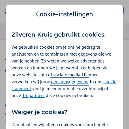
Mijn Zilveren Kruis
Cookie-instellingen
Zilveren Kruis gebruikt cookies.
We gebruiken cookies om je online gedrag te
Vergoedingen ZieZo
analyseren en te combineren met gegevens die we
Transferhulpmiddelen
van je hebben. Zo weten we welke advertenties
werken en kunnen we je persoonlijker helpen via
Vergoeding 2026
onze website, app of sociale media. Hiermee
verwerken wij jouw
persoonsgegevens
. In ons
cookie
2026
2025
statement
vind je meer informatie over hoe wij of
onze
13 partners
deze cookies gebruiken.
Heeft u moeite met zitten of staan? Bij ZieZo krijgt u een
Weiger je cookies?
vergoeding voor transferhulpmiddelen. Dit zijn
hulpmiddelen die u helpen bij het zitten en staan.
Dan plaatsen wij alleen cookies voor functionele,