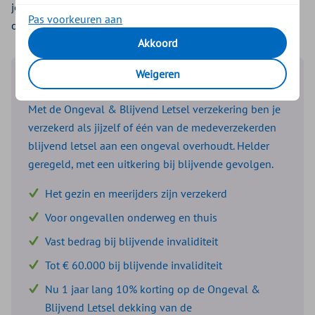
jezelf en je geliefden goed en voordelig te verzekeren tegen
Pas voorkeuren aan
ongevallen. En als klant van ZieZo krijg je 10% korting.
Akkoord
Weigeren
Ongeval & Blijvend Letsel
Met de Ongeval & Blijvend Letsel verzekering ben je
verzekerd als jijzelf of één van de medeverzekerden
blijvend letsel aan een ongeval overhoudt. Helder
geregeld, met een uitkering bij blijvende gevolgen.
Het gezin en meerijders zijn verzekerd
Voor ongevallen onderweg en thuis
Vast bedrag bij blijvende invaliditeit
Tot € 60.000 bij blijvende invaliditeit
Nu 1 jaar lang 10% korting op de Ongeval &
Blijvend Letsel dekking van de