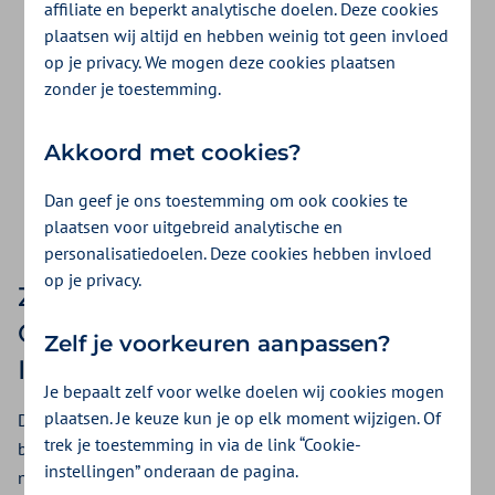
affiliate en beperkt analytische doelen. Deze cookies
InShared
plaatsen wij altijd en hebben weinig tot geen invloed
op je privacy. We mogen deze cookies plaatsen
Als klant van ZieZo krijg je het eerste jaar
zonder je toestemming.
10% korting.
Akkoord met cookies?
Dan geef je ons toestemming om ook cookies te
Bereken je premie met 10% korting
plaatsen voor uitgebreid analytische en
personalisatiedoelen. Deze cookies hebben invloed
op je privacy.
Zo werkt de
Ongevallenverzekering van
Zelf je voorkeuren aanpassen?
InShared
Je bepaalt zelf voor welke doelen wij cookies mogen
plaatsen. Je keuze kun je op elk moment wijzigen. Of
De Ongevallenverzekering van InShared keert een vast
trek je toestemming in via de link “Cookie-
bedrag uit als je door een ongeval blijvend letsel hebt of,
instellingen” onderaan de pagina.
nog erger, komt te overlijden. Er zijn 2 mogelijkheden om