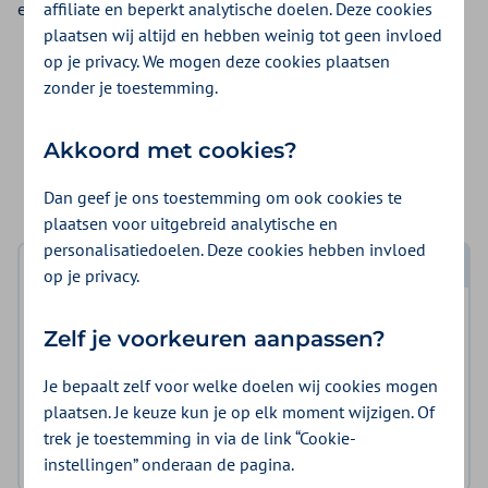
affiliate en beperkt analytische doelen. Deze cookies
een ongeval uit de aanvullende verzekering.
plaatsen wij altijd en hebben weinig tot geen invloed
op je privacy. We mogen deze cookies plaatsen
Veelgestelde vraag
zonder je toestemming.
Akkoord met cookies?
Heeft u een verzekering afgesloten via
Independer?
Dan geef je ons toestemming om ook cookies te
plaatsen voor uitgebreid analytische en
personalisatiedoelen. Deze cookies hebben invloed
op je privacy.
Log in met DigiD
Log in en bekijk welke vergoeding en voorwaarden
Zelf je voorkeuren aanpassen?
voor u gelden.
Je bepaalt zelf voor welke doelen wij cookies mogen
plaatsen. Je keuze kun je op elk moment wijzigen. Of
Log in met DigiD
trek je toestemming in via de link “Cookie-
Geen DigiD?
Vraag aan
instellingen” onderaan de pagina.