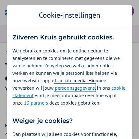
Mijn Zilveren Kruis
Cookie-instellingen
Zilveren Kruis gebruikt cookies.
We gebruiken cookies om je online gedrag te
Vergoedingen ZieZo
analyseren en te combineren met gegevens die we
Tandheelkundige kosten na
van je hebben. Zo weten we welke advertenties
werken en kunnen we je persoonlijker helpen via
een ongeval
onze website, app of sociale media. Hiermee
verwerken wij jouw
persoonsgegevens
. In ons
cookie
Vergoeding 2026
statement
vind je meer informatie over hoe wij of
onze
13 partners
deze cookies gebruiken.
2026
2025
Weiger je cookies?
Moet je na een ongeluk naar de tandarts of kaakchirurg?
ZieZo heeft een vergoeding voor tandheelkundige kosten na
Dan plaatsen wij alleen cookies voor functionele,