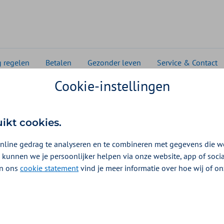
g regelen
Betalen
Gezonder leven
Service & Contact
Cookie-instellingen
 onderzoek
derzoek
uikt cookies.
nline gedrag te analyseren en te combineren met gegevens die w
 kunnen we je persoonlijker helpen via onze website, app of soc
 In ons
cookie statement
vind je meer informatie over hoe wij of o