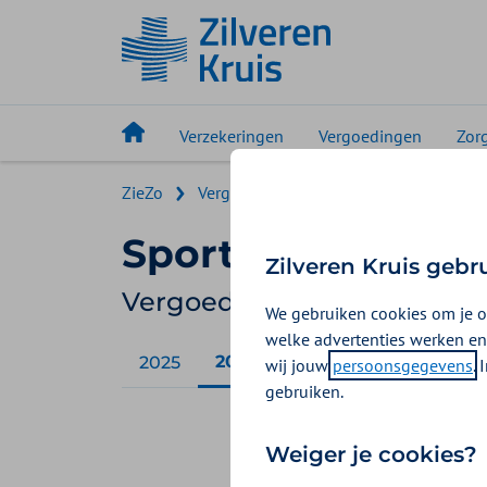
Verzekeringen
Vergoedingen
Zor
ZieZo
Vergoedingen ZieZo
Sportmedisch
Sportmedisch on
Zilveren Kruis gebr
Vergoeding 2026
We gebruiken cookies om je o
welke advertenties werken en
2026
2025
wij jouw
persoonsgegevens
.
gebruiken.
Weiger je cookies?