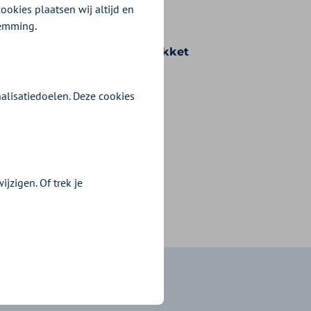
ookies plaatsen wij altijd en
temming.
n voorwaarden die bij uw pakket
alisatiedoelen. Deze cookies
jzigen. Of trek je
?