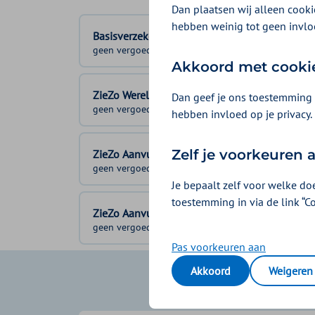
Dan plaatsen wij alleen cookie
hebben weinig tot geen invlo
Basisverzekering
geen vergoeding
Akkoord met cooki
ZieZo Wereld & Tandongeval
Dan geef je ons toestemming 
geen vergoeding
hebben invloed op je privacy.
Zelf je voorkeuren
ZieZo Aanvullend 1
geen vergoeding
Je bepaalt zelf voor welke do
toestemming in via de link “C
ZieZo Aanvullend 2
geen vergoeding
Pas voorkeuren aan
Akkoord
Weigeren