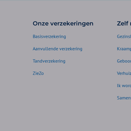
Onze verzekeringen
Zelf
Basisverzekering
Gezins
Aanvullende verzekering
Kraamp
Tandverzekering
Geboor
ZieZo
Verhui
Ik wor
Samen