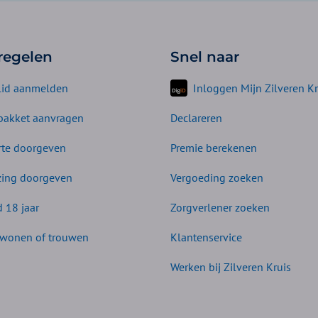
 regelen
Snel naar
lid aanmelden
Inloggen Mijn Zilveren Kr
akket aanvragen
Declareren
te doorgeven
Premie berekenen
zing doorgeven
Vergoeding zoeken
d 18 jaar
Zorgverlener zoeken
wonen of trouwen
Klantenservice
Werken bij Zilveren Kruis