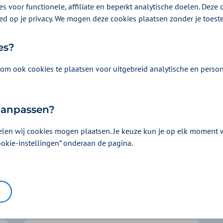
s voor functionele, affiliate en beperkt analytische doelen. Deze c
Vergoeding en voorwaarden
ed op je privacy. We mogen deze cookies plaatsen zonder je toes
Kies uw pakket en bekijk de vergoedingen e
es?
horen.
om ook cookies te plaatsen voor uitgebreid analytische en person
 aanpassen?
elen wij cookies mogen plaatsen. Je keuze kun je op elk moment wi
ookie-instellingen” onderaan de pagina.
Waar kunnen wij u mee helpen