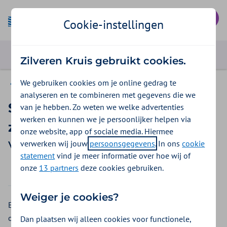
Mijn Zilveren Kruis
Cookie-instellingen
Zilveren Kruis gebruikt cookies.
We gebruiken cookies om je online gedrag te
Vergoedingen ZieZo
analyseren en te combineren met gegevens die we
Slimmer Zwanger
van je hebben. Zo weten we welke advertenties
werken en kunnen we je persoonlijker helpen via
zelfhulpprogramma
onze website, app of sociale media. Hiermee
verwerken wij jouw
persoonsgegevens
. In ons
cookie
Vergoeding 2026
statement
vind je meer informatie over hoe wij of
onze
13 partners
deze cookies gebruiken.
2026
2025
Weiger je cookies?
Een online coachingsprogramma voor aanstaande ouders
om hun leefstijl aan te passen. Om gezond zwanger te
Dan plaatsen wij alleen cookies voor functionele,