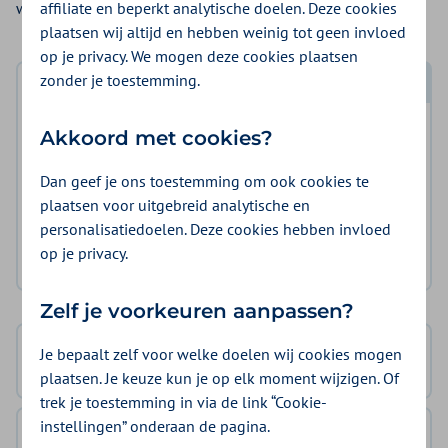
affiliate en beperkt analytische doelen. Deze cookies
worden en zwanger te zijn. Het programma duurt 26 weken.
plaatsen wij altijd en hebben weinig tot geen invloed
op je privacy. We mogen deze cookies plaatsen
zonder je toestemming.
Log in met DigiD
Log in en bekijk welke vergoeding en voorwaarden
Akkoord met cookies?
voor u gelden.
Dan geef je ons toestemming om ook cookies te
plaatsen voor uitgebreid analytische en
Log in met DigiD
personalisatiedoelen. Deze cookies hebben invloed
op je privacy.
Geen DigiD?
Vraag aan
Zelf je voorkeuren aanpassen?
Je bepaalt zelf voor welke doelen wij cookies mogen
Basisverzekering
geen vergoeding
plaatsen. Je keuze kun je op elk moment wijzigen. Of
trek je toestemming in via de link “Cookie-
instellingen” onderaan de pagina.
ZieZo Wereld & Tandongeval