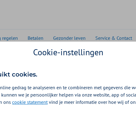
g regelen
Betalen
Gezonder leven
Service & Contact
Cookie-instellingen
uikt cookies.
nline gedrag te analyseren en te combineren met gegevens die w
 kunnen we je persoonlijker helpen via onze website, app of soc
 In ons
cookie statement
vind je meer informatie over hoe wij of o
kel of pols? Bij ZieZo krijgt u een vergoeding voor een
het lichaam draagt, om gewrichten zoals polsen, knieën of