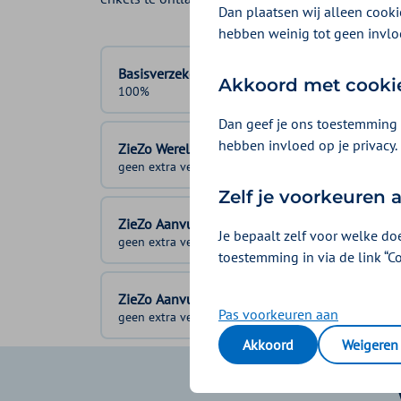
Dan plaatsen wij alleen cookie
hebben weinig tot geen invlo
Basisverzekering
Akkoord met cooki
100%
Dan geef je ons toestemming 
hebben invloed op je privacy.
ZieZo Wereld & Tandongeval
geen extra vergoeding
Zelf je voorkeuren
ZieZo Aanvullend 1
Je bepaalt zelf voor welke do
geen extra vergoeding
toestemming in via de link “C
ZieZo Aanvullend 2
Pas voorkeuren aan
geen extra vergoeding
Akkoord
Weigeren