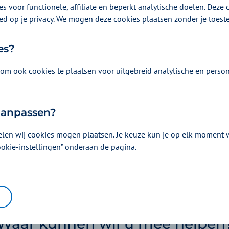
s voor functionele, affiliate en beperkt analytische doelen. Deze c
ed op je privacy. We mogen deze cookies plaatsen zonder je toes
Vergoeding en voorwaarden
es?
Kies uw pakket en bekijk de vergoedingen e
horen.
om ook cookies te plaatsen voor uitgebreid analytische en person
 aanpassen?
elen wij cookies mogen plaatsen. Je keuze kun je op elk moment wi
ookie-instellingen” onderaan de pagina.
Waar kunnen wij u mee helpen