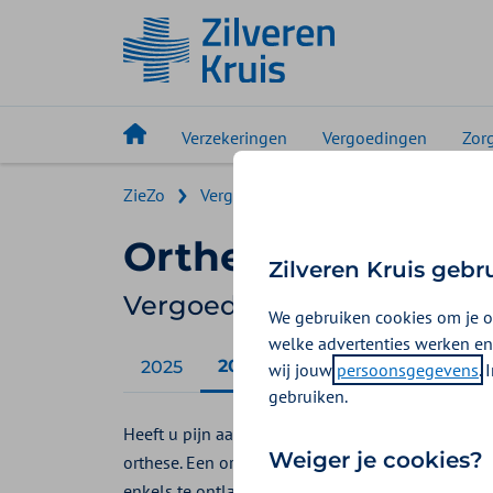
Verzekeringen
Vergoedingen
Zor
ZieZo
Vergoedingen ZieZo
Orthese
Orthese
Zilveren Kruis gebr
Vergoeding 2026
We gebruiken cookies om je o
welke advertenties werken en
2026
2025
wij jouw
persoonsgegevens
.
gebruiken.
Heeft u pijn aan gewrichten, zoals heup, knie, en
Weiger je cookies?
orthese. Een orthese is een hulpmiddel dat u op 
enkels te ontlasten.