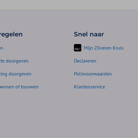
 regelen
Snel naar
en
Mijn Zilveren Kruis
te doorgeven
Declareren
zing doorgeven
Polisvoorwaarden
wonen of trouwen
Klantenservice