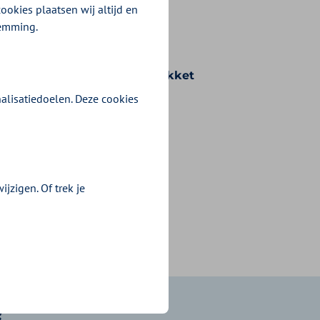
ookies plaatsen wij altijd en
temming.
n voorwaarden die bij uw pakket
alisatiedoelen. Deze cookies
jzigen. Of trek je
?