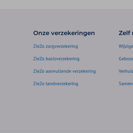
Onze verzekeringen
Zelf
ZieZo zorgverzekering
Wijzig
ZieZo basisverzekering
Geboor
ZieZo aanvullende verzekering
Verhui
ZieZo tandverzekering
Samen