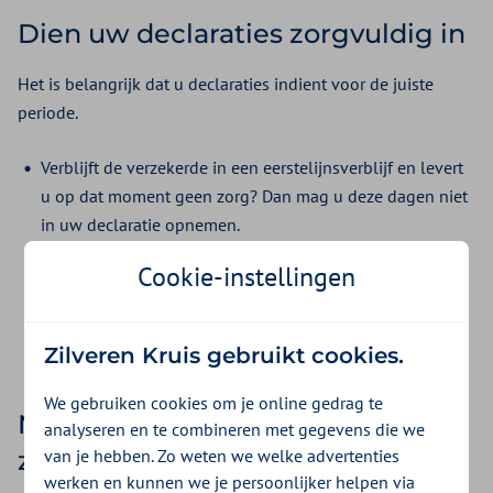
Dien uw declaraties zorgvuldig in
Het is belangrijk dat u declaraties indient voor de juiste
periode.
Verblijft de verzekerde in een eerstelijnsverblijf en levert
u op dat moment geen zorg? Dan mag u deze dagen niet
in uw declaratie opnemen.
Declaraties voor indicatie, intake, warme overdracht of
Cookie-instellingen
casemanagement dementie kunt u wél indienen tijdens
het eerstelijnsverblijf. Declareer deze op de
daadwerkelijke dag waarop de zorg is geleverd.
Zilveren Kruis gebruikt cookies.
We gebruiken cookies om je online gedrag te
Nog directe wijkverpleegkundige
analyseren en te combineren met gegevens die we
van je hebben. Zo weten we welke advertenties
zorgverlening in 2025?
werken en kunnen we je persoonlijker helpen via