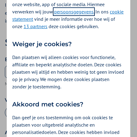
onze website, app of sociale media. Hiermee
Is er in 2025 nog sprake van directe wijkverpleging tijdens
verwerken wij jouw
persoonsgegevens
. In ons
cookie
een eerstelijnsverblijf? Vul dan het onderstaande formulier
statement
vind je meer informatie over hoe wij of
in.
onze
13 partners
deze cookies gebruiken.
Stap 1|
3
Uw zorg
Weiger je cookies?
Dan plaatsen wij alleen cookies voor functionele,
Bij welke zorgverzekeraar is de verzekerde verzekerd?
affiliate en beperkt analytische doelen. Deze cookies
plaatsen wij altijd en hebben weinig tot geen invloed
op je privacy. We mogen deze cookies plaatsen
Maak een keuze
zonder je toestemming.
Voorletters verzekerde
Akkoord met cookies?
Dan geef je ons toestemming om ook cookies te
plaatsen voor uitgebreid analytische en
personalisatiedoelen. Deze cookies hebben invloed
Achternaam verzekerde