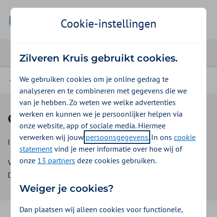
Cookie-instellingen
Zilveren Kruis gebruikt cookies.
We gebruiken cookies om je online gedrag te
Contract voor oefentherapie
analyseren en te combineren met gegevens die we
van je hebben. Zo weten we welke advertenties
werken en kunnen we je persoonlijker helpen via
Contracteerprocedure
onze website, app of sociale media. Hiermee
verwerken wij jouw
persoonsgegevens
. In ons
cookie
Inkoopbeleid Oefentherapie 2026-2027
statement
vind je meer informatie over hoe wij of
onze
13 partners
deze cookies gebruiken.
Versie: 1.0
Datum: 1 april 2025
Weiger je cookies?
Dan plaatsen wij alleen cookies voor functionele,