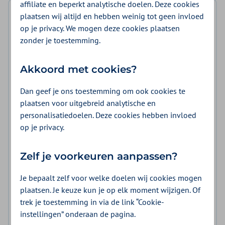
affiliate en beperkt analytische doelen. Deze cookies
Inhoudsopgave
plaatsen wij altijd en hebben weinig tot geen invloed
op je privacy. We mogen deze cookies plaatsen
Belangrijkste wijzigingen
zonder je toestemming.
Wat we willen bereiken
Akkoord met cookies?
Voorwaarden overeenkomst
Dan geef je ons toestemming om ook cookies te
Tarieven en volume
plaatsen voor uitgebreid analytische en
personalisatiedoelen. Deze cookies hebben invloed
Zorg die wij inkopen
op je privacy.
Contracteerprocedure
Zelf je voorkeuren aanpassen?
Planning en termijnen
Je bepaalt zelf voor welke doelen wij cookies mogen
Naleving en controle
plaatsen. Je keuze kun je op elk moment wijzigen. Of
trek je toestemming in via de link “Cookie-
Aanvullingen en wijzigingen
instellingen” onderaan de pagina.