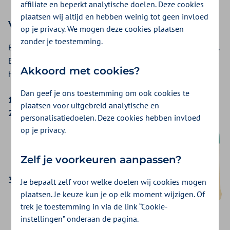
affiliate en beperkt analytische doelen. Deze cookies
plaatsen wij altijd en hebben weinig tot geen invloed
Voorbeeld 1
op je privacy. We mogen deze cookies plaatsen
zonder je toestemming.
Een patiënt met een selectieve polis komt bij uw ziekenhuis.
Er is sprake van een uitzondering, waardoor de patiënt recht
Akkoord met cookies?
heeft op volledige vergoeding van de behandeling.
Dan geef je ons toestemming om ook cookies te
Bart komt bij uw ziekenhuis.
plaatsen voor uitgebreid analytische en
Uw ziekenhuis checkt op
personalisatiedoelen. Deze cookies hebben invloed
verzekeringsrecht (COV-check) en ziet dat
op je privacy.
Bart een selectieve polis heeft. Uw
ziekenhuis concludeert dat de benodigde
Zelf je voorkeuren aanpassen?
behandeling
een uitzondering
is.
Uw ziekenhuis informeert Bart dat het niet
Je bepaalt zelf voor welke doelen wij cookies mogen
gecontracteerd is, maar dat zijn
plaatsen. Je keuze kun je op elk moment wijzigen. Of
trek je toestemming in via de link “Cookie-
behandeling een uitzondering betreft. Dit
instellingen” onderaan de pagina.
betekent dat Bart toch recht heeft op