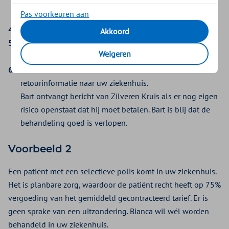
volledige vergoeding van de behandeling
Pas voorkeuren aan
volgens de polisvoorwaarden.
Bart ondergaat de behandeling.
Akkoord
Uw ziekenhuis declareert de behandeling
Weigeren
via VECOZO.
Zilveren Kruis handelt de declaratie af en stuurt de
retourinformatie naar uw ziekenhuis.
Bart ontvangt bericht van Zilveren Kruis als er nog eigen
risico openstaat dat hij moet betalen. Bart is blij dat de
behandeling goed is verlopen.
Voorbeeld 2
Een patiënt met een selectieve polis komt in uw ziekenhuis.
Het is planbare zorg, waardoor de patiënt recht heeft op 75%
vergoeding van het gemiddeld gecontracteerd tarief. Er is
geen sprake van een uitzondering. Bianca wil wél worden
behandeld in uw ziekenhuis.