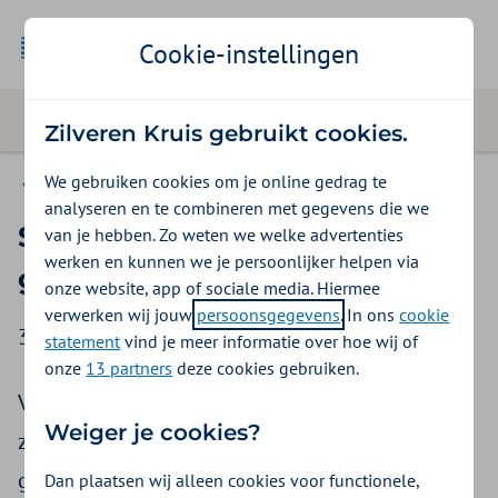
Cookie-instellingen
Zilveren Kruis gebruikt cookies.
We gebruiken cookies om je online gedrag te
Zilveren Kruis Selectieve polissen
analyseren en te combineren met gegevens die we
Selectieve polis en niet-
van je hebben. Zo weten we welke advertenties
werken en kunnen we je persoonlijker helpen via
geselecteerd ziekenhuis
onze website, app of sociale media. Hiermee
verwerken wij jouw
persoonsgegevens
. In ons
cookie
3 voorbeelden van situaties.
statement
vind je meer informatie over hoe wij of
onze
13 partners
deze cookies gebruiken.
Vanaf 2026 vervalt de selectiviteit voor
Weiger je cookies?
ziekenhuiszorg. De informatie op deze pagina
geldt nog wel voor behandelingen in 2025.
Dan plaatsen wij alleen cookies voor functionele,