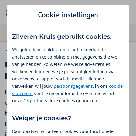
Cookie-instellingen
Zilveren Kruis gebruikt cookies.
We gebruiken cookies om je online gedrag te
Declareren
analyseren en te combineren met gegevens die we
Het eenmalig onderzoek
van je hebben. Zo weten we welke advertenties
werken en kunnen we je persoonlijker helpen via
logopedie
onze website, app of sociale media. Hiermee
verwerken wij jouw
persoonsgegevens
. In ons
cookie
U doet een eenmalig onderzoek op verzoek van
statement
vind je meer informatie over hoe wij of
onze
13 partners
deze cookies gebruiken.
een arts. Het onderzoek kijkt naar hoe de cliënt
functioneert en wat er mogelijk is om het
Weiger je cookies?
handelen te verbeteren of te behouden. Deze
Dan plaatsen wij alleen cookies voor functionele,
informatie helpt de arts om te bepalen wat de