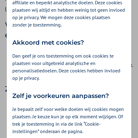
affiliate en beperkt analytische doelen. Deze cookies
logopedist wel of niet kan doen.
plaatsen wij altijd en hebben weinig tot geen invloed
op je privacy. We mogen deze cookies plaatsen
Wanneer declareert u een
zonder je toestemming.
eenmalig onderzoek?
Akkoord met cookies?
Als de verwijzer een duidelijke schriftelijke vraag stelt
Dan geef je ons toestemming om ook cookies te
voor het eenmalige onderzoek.
plaatsen voor uitgebreid analytische en
Als u een schriftelijke rapportage voor de verwijzer maakt.
personalisatiedoelen. Deze cookies hebben invloed
op je privacy.
Zo declareert u
Zelf je voorkeuren aanpassen?
U gebruikt prestatie 4102: Eenmalig logopedisch
Je bepaalt zelf voor welke doelen wij cookies mogen
onderzoek
plaatsen. Je keuze kun je op elk moment wijzigen. Of
Bij een huisbezoek declareert u de prestatie 4103:
trek je toestemming in via de link “Cookie-
Eenmalig logopedisch onderzoek met toeslag voor
instellingen” onderaan de pagina.
behandeling aan huis.