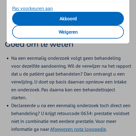
Bij een instellingsbezoek declareert u de prestatie 4104:
Pas voorkeuren aan
Eenmalig logopedisch onderzoek met toeslag voor
Akkoord
behandeling in een instelling.
Weigeren
Goed om te weten
Na een eenmalig onderzoek volgt geen behandeling
voor dezelfde aandoening. Wil de verwijzer na het rapport
dat u de patiënt gaat behandelen? Dan ontvangt u een
verwijzing. U doet op basis daarvan opnieuw een intake
en onderzoek. Pas daarna kan een behandeltraject
starten.
Declareerde u na een eenmalig onderzoek toch direct een
behandeling? U krijgt retourcode 0634: prestatie voldoet
niet in combinatie met eerdere prestatie. Voor meer
informatie ga naar
Afgewezen nota logopedie
.