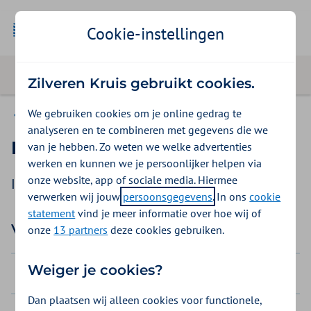
Cookie-instellingen
Zilveren Kruis gebruikt cookies.
We gebruiken cookies om je online gedrag te
Praktijk, verwijzen en voorschrijven
analyseren en te combineren met gegevens die we
ELV
van je hebben. Zo weten we welke advertenties
werken en kunnen we je persoonlijker helpen via
onze website, app of sociale media. Hiermee
Informatie over ELV voor huisartsen.
verwerken wij jouw
persoonsgegevens
. In ons
cookie
statement
vind je meer informatie over hoe wij of
Vragen & antwoorden
onze
13 partners
deze cookies gebruiken.
Weiger je cookies?
Welke indicaties zijn er voor het ELV?
Dan plaatsen wij alleen cookies voor functionele,