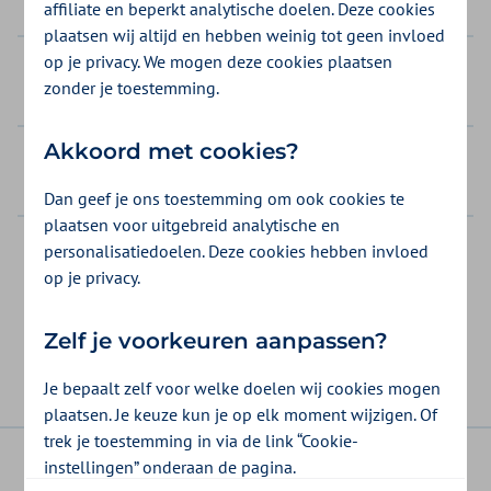
Welke zorg valt onder de ELV-zorg?
affiliate en beperkt analytische doelen. Deze cookies
plaatsen wij altijd en hebben weinig tot geen invloed
op je privacy. We mogen deze cookies plaatsen
Wie is hoofdbehandelaar bij laag en hoog
zonder je toestemming.
complexe zorg?
Akkoord met cookies?
Wie mag er doorverwijzen en indiceren voor
ELV?
Dan geef je ons toestemming om ook cookies te
plaatsen voor uitgebreid analytische en
personalisatiedoelen. Deze cookies hebben invloed
op je privacy.
Was dit nuttig?
Zelf je voorkeuren aanpassen?
Ja
Nee
Je bepaalt zelf voor welke doelen wij cookies mogen
plaatsen. Je keuze kun je op elk moment wijzigen. Of
trek je toestemming in via de link “Cookie-
instellingen” onderaan de pagina.
disclaimer
privacy
veiligheid