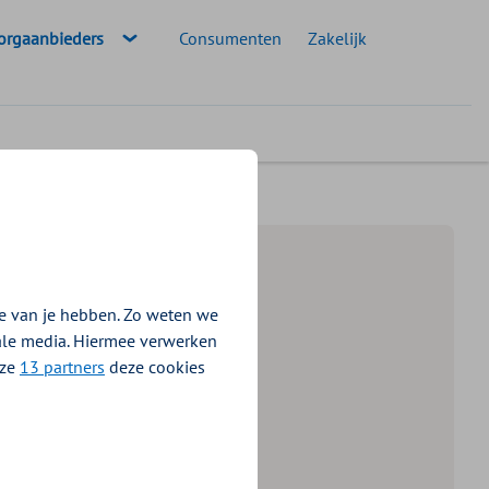
eselecteerde doelgroep:
orgaanbieders
Consumenten
Zakelijk
rtsenzorg 2024-2025
e van je hebben. Zo weten we
iale media. Hiermee verwerken
nze
13 partners
deze cookies