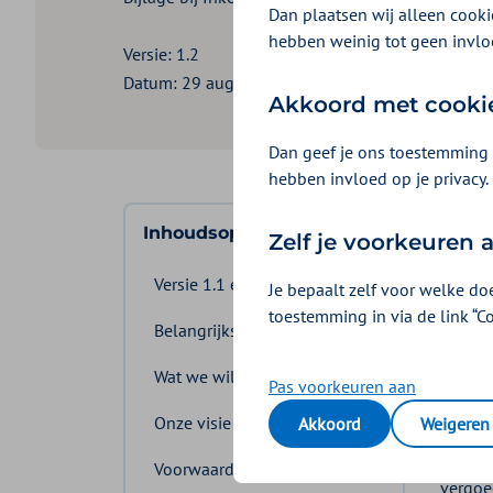
Dan plaatsen wij alleen cookie
hebben weinig tot geen invlo
Versie: 1.2
Datum: 29 augustus 2024
Akkoord met cooki
Dan geef je ons toestemming 
hebben invloed op je privacy.
In 
Inhoudsopgave
Zelf je voorkeuren
Over 
Versie 1.1 en 1.2
Je bepaalt zelf voor welke do
de ta
toestemming in via de link “C
Belangrijkste wijzigingen
1. W
Wat we willen bereiken
Pas voorkeuren aan
U kri
Onze visie
Akkoord
Weigeren
In het
Voorwaarden overeenkomst
vergoe