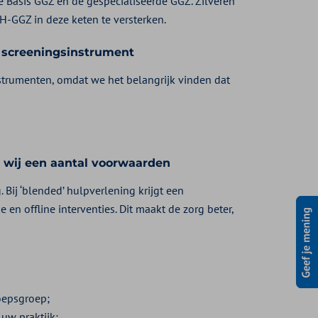
e Basis GGZ en de gespecialiseerde GGZ. Zilveren
H-GGZ in deze keten te versterken.
 screeningsinstrument
strumenten, omdat we het belangrijk vinden dat
 wij een aantal voorwaarden
 Bij ‘blended’ hulpverlening krijgt een
n offline interventies. Dit maakt de zorg beter,
oepsgroep;
uw praktijk;