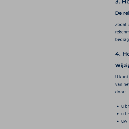
3. H
De re
Zodat 
rekenm
bedrag
4. H
Wijzi
U kunt
van het
door:
u b
u l
uw 