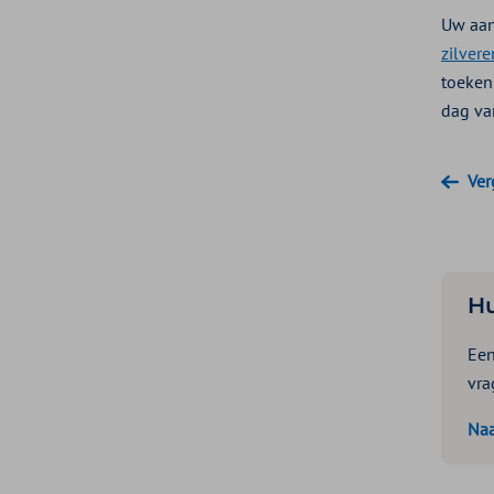
Uw aan
zilver
toeken
dag va
Ver
Hu
Een
vra
Naa