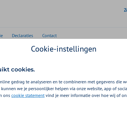
G
Z
ie
Declaraties
Contact
Cookie-instellingen
Huisartsenzorg
Beleid en contract
Inkoopbeleid Huisa
uikt cookies.
nline gedrag te analyseren en te combineren met gegevens die w
 kunnen we je persoonlijker helpen via onze website, app of soc
uning
 In ons
cookie statement
vind je meer informatie over hoe wij of o
025