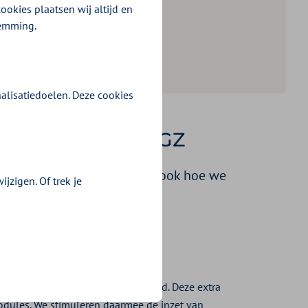
ookies plaatsen wij altijd en
temming.
alisatiedoelen. Deze cookies
vergoeding POH-GGZ
 over de voorwaarden. Maar ook hoe we
jzigen. Of trek je
aktijk) met 4 uur worden verhoogd. Deze extra
odules. We stimuleren daarmee de inzet van