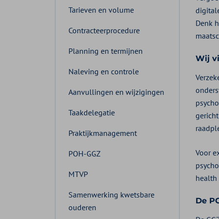
Tarieven en volume
digita
Denk h
Contracteerprocedure
maatsc
Planning en termijnen
Wij v
Naleving en controle
Verzeke
onders
Aanvullingen en wijzigingen
psycho
Taakdelegatie
gerich
raadpl
Praktijkmanagement
Voor e
POH-GGZ
psycho
MTVP
health
Samenwerking kwetsbare
De PO
ouderen