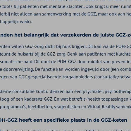
le tools bij patiënten met mentale klachten. Ook krijgt u meer ru
ierbij niet alleen aan samenwerking met de GGZ, maar ook aan he
happelijk werk).
inden het belangrijk dat verzekerden de juiste GGZ-zo
rden willen GGZ-zorg dicht bij huis krijgen. Dit kan via de POH-GG
teunt de huisarts bij de GGZ-zorg. Denk aan patiënten met klachte
somatische aard. Dit doet de POH-GGZ door middel van preventie,
te doorverwijzing. De functie kan worden ingevuld door (een combi
egen van GGZ gespecialiseerde zorgaanbieders (consultatie/netwe
xterne consultatie kunt u denken aan een psychiater, psychotherap
loog of een kaderarts GGZ. En wat betreft e-health toepassingen
 programma’s, beeldbellen, vragenlijsten en Virtual Reality same
H-GGZ heeft een specifieke plaats in de GGZ-keten