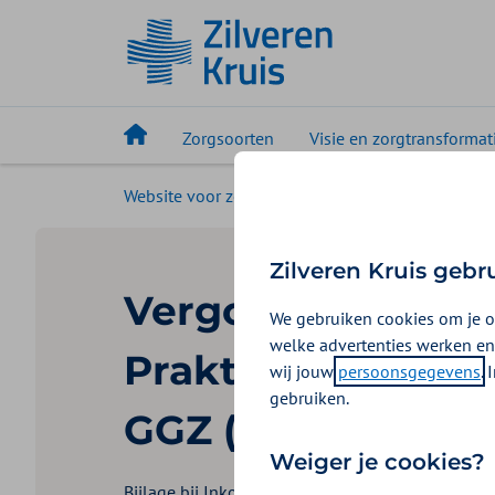
Zorgsoorten
Visie en zorgtransformat
Website voor zorgaanbieders
Uw zorgsoort
Zilveren Kruis gebr
Vergoeding
We gebruiken cookies om je o
welke advertenties werken en
Praktijkonderste
wij jouw
persoonsgegevens
.
gebruiken.
GGZ (POH-GGZ)
Weiger je cookies?
Bijlage bij Inkoopbeleid Huisartsenzorg 2024-2