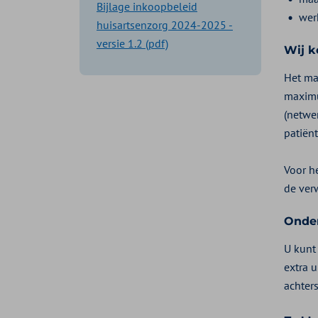
Bijlage inkoopbeleid
wer
huisartsenzorg 2024-2025 -
versie 1.2 (pdf)
Wij k
Het ma
maximu
(netwe
patiënt
Voor h
de ver
Onder
U kunt
extra 
achters