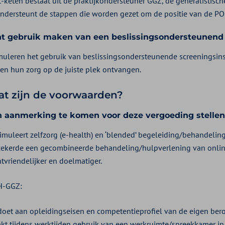
-keten bestaat uit de praktijkondersteuner GGZ, de generalistisch
ondersteunt de stappen die worden gezet om de positie van de PO
t gebruik maken van een beslissingsondersteunend
imuleren het gebruik van beslissingsondersteunende screeningsin
ten hun zorg op de juiste plek ontvangen.
at zijn de voorwaarden?
 aanmerking te komen voor deze vergoeding stellen
imuleert zelfzorg (e-health) en ‘blended’ begeleiding/behandeling.
zekerde een gecombineerde behandeling/hulpverlening van online e
tvriendelijker en doelmatiger.
H-GGZ:
doet aan opleidingseisen en competentieprofiel van de eigen ber
kt tijdens werktijden gebruik van een werkruimte/spreekkamer in 