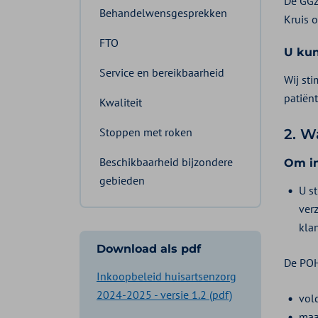
De GGZ
Behandelwensgesprekken
Kruis 
FTO
U kun
Service en bereikbaarheid
Wij st
patiën
Kwaliteit
Stoppen met roken
2. W
Beschikbaarheid bijzondere
Om in
gebieden
U st
ver
klan
Download als pdf
De PO
Inkoopbeleid huisartsenzorg
2024-2025 - versie 1.2 (pdf)
vol
maa