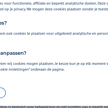
s voor functionele, affiliate en beperkt analytische doelen. Deze c
ed op je privacy. We mogen deze cookies plaatsen zonder je toes
es?
om ook cookies te plaatsen voor uitgebreid analytische en person
dit hoofdstuk leest u over de 
 aanpassen?
wat we willen bereiken en wat het voor u betekent,
elen wij cookies mogen plaatsen. Je keuze kun je op elk moment wi
rieven bepalen en hoe u een aanvraag indient.
ookie-instellingen” onderaan de pagina.
at willen we bereiken?
jgt meer ruimte voor e-health en netwerkzorg
 IZA is afgesproken dat maximum aantal uren POH-GGZ (per normpr
ding is bedoeld voor netwerkzorg en het inzetten van e-health m