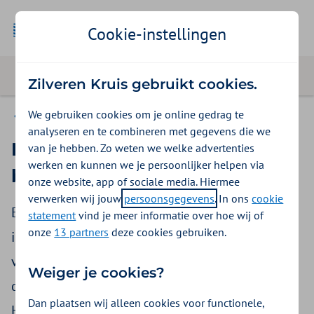
Cookie-instellingen
Zilveren Kruis gebruikt cookies.
We gebruiken cookies om je online gedrag te
Declareren
analyseren en te combineren met gegevens die we
De start van een
van je hebben. Zo weten we welke advertenties
werken en kunnen we je persoonlijker helpen via
behandeltraject
onze website, app of sociale media. Hiermee
verwerken wij jouw
persoonsgegevens
. In ons
cookie
Elk behandeltraject start met een screening,
statement
vind je meer informatie over hoe wij of
onze
13 partners
deze cookies gebruiken.
intake en onderzoek. Soms gebeurt dat na een
verwijzing van een arts. Soms komt een patiënt
Weiger je cookies?
direct naar uw praktijk of gaat u zelf op bezoek.
Dan plaatsen wij alleen cookies voor functionele,
Hieronder leggen we uit wat dit betekent voor