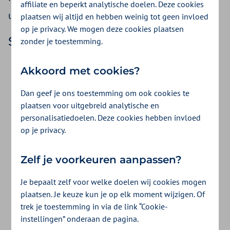
affiliate en beperkt analytische doelen. Deze cookies
uw declaraties.
plaatsen wij altijd en hebben weinig tot geen invloed
op je privacy. We mogen deze cookies plaatsen
Screening, intake en onderzoek
zonder je toestemming.
Een
screening
is een korte kennismaking zonder
Akkoord met cookies?
verwijzing van een arts. Tijdens deze screening
beoordeelt u de hulpvraag en bepaalt u of ergotherapie
Dan geef je ons toestemming om ook cookies te
geschikt is.
plaatsen voor uitgebreid analytische en
personalisatiedoelen. Deze cookies hebben invloed
Een
intake
is het in kaart brengen van de problemen en
op je privacy.
wensen. Wat zijn de klachten, wat is de duur en aard
ervan en bij welke activiteiten treden ze op.
Een
onderzoek
volgt na de intake. Tijdens dit onderzoek
Zelf je voorkeuren aanpassen?
kijkt u hoe groot de beperkingen zijn en wat de oorzaak
Je bepaalt zelf voor welke doelen wij cookies mogen
is. Dit doet u met testen en meetinstrumenten. Het doel
plaatsen. Je keuze kun je op elk moment wijzigen. Of
van het onderzoek is om een goede diagnose te stellen
trek je toestemming in via de link “Cookie-
en een passend behandelplan te maken.
instellingen” onderaan de pagina.