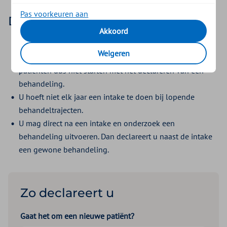
Pas voorkeuren aan
Dit zijn de afspraken
Akkoord
Uit uw declaraties moet blijken dat een intake en
Weigeren
onderzoek heeft plaatsgevonden. U kunt bij nieuwe
patiënten dus niet starten met het declareren van een
behandeling.
U hoeft niet elk jaar een intake te doen bij lopende
behandeltrajecten.
U mag direct na een intake en onderzoek een
behandeling uitvoeren. Dan declareert u naast de intake
een gewone behandeling.
Zo declareert u
Gaat het om een nieuwe patiënt?