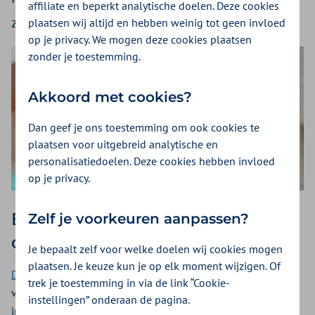
affiliate en beperkt analytische doelen. Deze cookies
ziektevrije-overleving.
plaatsen wij altijd en hebben weinig tot geen invloed
op je privacy. We mogen deze cookies plaatsen
zonder je toestemming.
Akkoord met cookies?
Dan geef je ons toestemming om ook cookies te
plaatsen voor uitgebreid analytische en
personalisatiedoelen. Deze cookies hebben invloed
op je privacy.
Eerst immunotherapie, dan pas
Zelf je voorkeuren aanpassen?
opereren
Je bepaalt zelf voor welke doelen wij cookies mogen
plaatsen. Je keuze kun je op elk moment wijzigen. Of
De NADINA-studie
, geleid door onderzoekers van het Antoni
trek je toestemming in via de link “Cookie-
van Leeuwenhoek, toont aan dat behandeling met
instellingen” onderaan de pagina.
immunotherapie bij patiënten met gevorderd melanoom