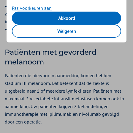
voorafgaand aan de operatie voor verbetering van
Pas voorkeuren aan
ziektevrije-overleving zorgt. In eerdere situaties werd
Akkoord
immunotherapie pas na de operatie gegeven Ook werd er
veel langer mee doorgegaan.
Weigeren
Patiënten met gevorderd
melanoom
Patiënten die hiervoor in aanmerking komen hebben
stadium III melanoom. Dat betekent dat de ziekte is
uitgebreid naar 1 of meerdere lymfeklieren. Patiënten met
maximaal 3 resectabele intransit metastasen komen ook in
aanmerking. Uw patiënten krijgen 2 behandelingen
immunotherapie met ipilimumab en nivolumab gevolgd
door een operatie.