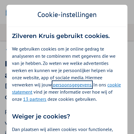
Cookie-instellingen
Zilveren Kruis gebruikt cookies.
We gebruiken cookies om je online gedrag te
Goede voorbeelden
analyseren en te combineren met gegevens die we
Immunotherapie voorafgaand
van je hebben. Zo weten we welke advertenties
werken en kunnen we je persoonlijker helpen via
aan de melanoom-operatie
onze website, app of sociale media. Hiermee
verwerken wij jouw
persoonsgegevens
. In ons
cookie
Doelmatige inzet add-
statement
vind je meer informatie over hoe wij of
ongeneesmiddelen
onze
13 partners
deze cookies gebruiken.
Patiënten met gevorderd melanoom worden
Weiger je cookies?
voorafgaand aan de operatie behandeld met
Dan plaatsen wij alleen cookies voor functionele,
immunotherapie. Dit zorgt voor verbetering van