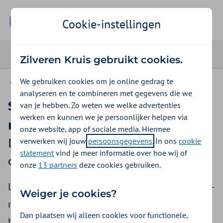
Cookie-instellingen
Zilveren Kruis gebruikt cookies.
We gebruiken cookies om je online gedrag te
Goede voorbeelden
analyseren en te combineren met gegevens die we
Slimme inzet van CDK4/6-
van je hebben. Zo weten we welke advertenties
werken en kunnen we je persoonlijker helpen via
remmers bij borstkanker
onze website, app of sociale media. Hiermee
verwerken wij jouw
persoonsgegevens
. In ons
cookie
Doelmatige inzet add-
statement
vind je meer informatie over hoe wij of
ongeneesmiddelen
onze
13 partners
deze cookies gebruiken.
Later starten en korter behandelen met CDK4/6-
Weiger je cookies?
remmers bij vrouwen met uitgezaaide
Dan plaatsen wij alleen cookies voor functionele,
borstkanker zorgt voor minder bijwerkingen en