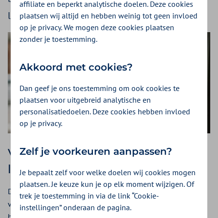
affiliate en beperkt analytische doelen. Deze cookies
lagere kosten.
plaatsen wij altijd en hebben weinig tot geen invloed
op je privacy. We mogen deze cookies plaatsen
zonder je toestemming.
Akkoord met cookies?
Dan geef je ons toestemming om ook cookies te
plaatsen voor uitgebreid analytische en
personalisatiedoelen. Deze cookies hebben invloed
op je privacy.
Zelf je voorkeuren aanpassen?
Verbeterde patiëntenzorg en
lagere zorgkosten
Je bepaalt zelf voor welke doelen wij cookies mogen
plaatsen. Je keuze kun je op elk moment wijzigen. Of
De
SONIA-studie
(een initiatief van onder andere het Antoni
trek je toestemming in via de link “Cookie-
van Leeuwenhoek) toont aan dat het later starten en korter
instellingen” onderaan de pagina.
behandelen met CDK4/6-remmers bij vrouwen met