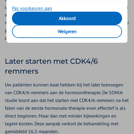
uitgezaaide, hormoongevoelige borstkanker even effectief is
Pas voorkeuren aan
als een langdurige behandeling. En dat terwijl het 42%
Akkoord
minder ernstige bijwerkingen geeft en ongeveer €35.000 per
patiënt aan kosten bespaart. Deze bevindingen helpen om
Weigeren
de behandelingsstrategie in de praktijk toe te passen.
Later starten met CDK4/6
remmers
Uw patiënten kunnen baat hebben bij het later toevoegen
van CDK4/6-remmers aan de hormoontherapie. De SONIA-
studie toont aan dat het starten met CDK4/6-remmers na het
falen van de eerste hormonale therapie even effectief is als
direct beginnen. Maar dan met minder bijwerkingen en
lagere kosten. Deze aanpak verkort de behandeling met
gemiddeld 16,5 maanden.