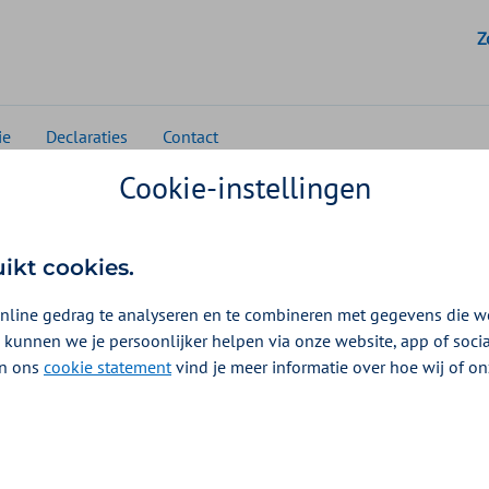
G
Z
ie
Declaraties
Contact
Cookie-instellingen
ansformatie
Goede voorbeelden
Reduce en Reuse: herbrui
 herbruikbare
uikt cookies.
nline gedrag te analyseren en te combineren met gegevens die w
 kunnen we je persoonlijker helpen via onze website, app of soc
 In ons
cookie statement
vind je meer informatie over hoe wij of o
leggers naar herbruikbare onderleggers én het geb
afval en de impact op het milieu aanzienlijk worden
n onder andere het
LUMC
.