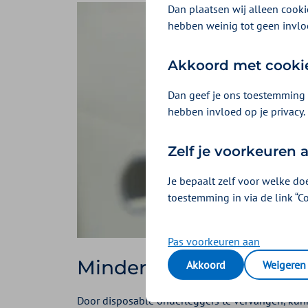
Dan plaatsen wij alleen cookie
hebben weinig tot geen invlo
Akkoord met cooki
Dan geef je ons toestemming 
hebben invloed op je privacy.
Zelf je voorkeuren
Je bepaalt zelf voor welke do
toestemming in via de link “C
Pas voorkeuren aan
Minder CO2-uitstoot m
Akkoord
Weigeren
Door disposable onderleggers te vervangen, kun