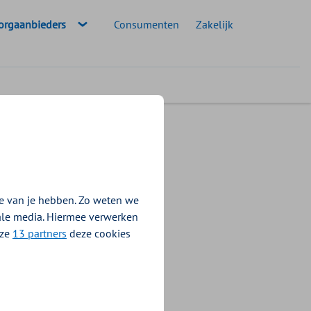
eselecteerde doelgroep:
orgaanbieders
Consumenten
Zakelijk
kbare onderleggers
e van je hebben. Zo weten we
iale media. Hiermee verwerken
nze
13 partners
deze cookies
ruik