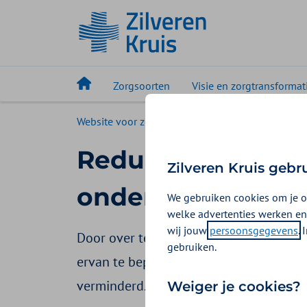
Zorgsoorten
Visie en zorgtransformat
Website voor zorgaanbieders
Visie en zorgtr
Reduce en Reuse:
Zilveren Kruis gebr
onderleggers
We gebruiken cookies om je o
welke advertenties werken en
wij jouw
persoonsgegevens
.
Door over te stappen van wegwerponder
gebruiken.
ervan te beperken, kan de hoeveelheid 
verminderd. Zo blijkt uit onderzoek va
Weiger je cookies?