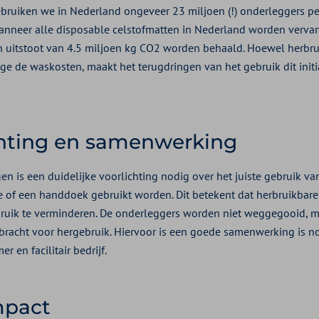
ebruiken we in Nederland ongeveer 23 miljoen (!) onderleggers per
Wanneer alle disposable celstofmatten in Nederland worden verv
in uitstoot van 4.5 miljoen kg CO2 worden behaald. Hoewel herbr
ge de waskosten, maakt het terugdringen van het gebruik dit initi
chting en samenwerking
n is een duidelijke voorlichting nodig over het juiste gebruik va
e of een handdoek gebruikt worden. Dit betekent dat herbruikbare
ebruik te verminderen. De onderleggers worden niet weggegooid, m
racht voor hergebruik. Hiervoor is een goede samenwerking is n
 en facilitair bedrijf.
mpact