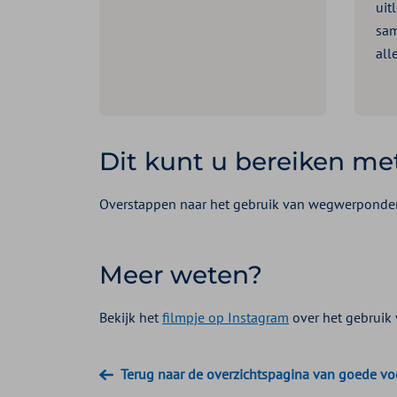
uit
sam
all
Dit kunt u bereiken me
Overstappen naar het gebruik van wegwerponderle
Meer weten?
Bekijk het
filmpje op Instagram
over het gebruik 
Terug naar de overzichtspagina van goede v