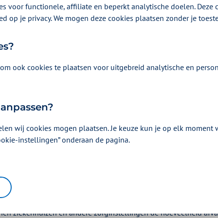
s voor functionele, affiliate en beperkt analytische doelen. Deze c
ed op je privacy. We mogen deze cookies plaatsen zonder je toes
es?
om ook cookies te plaatsen voor uitgebreid analytische en person
 aanpassen?
elen wij cookies mogen plaatsen. Je keuze kun je op elk moment wi
ookie-instellingen” onderaan de pagina.
et herbruikbare onderleggers
nen ziekenhuizen en andere zorginstellingen de hoeveelheid afva