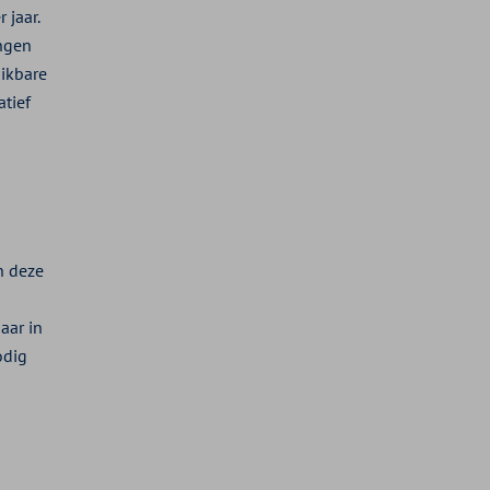
 jaar.
angen
uikbare
atief
n deze
aar in
odig