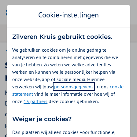
Cookie-instellingen
Zilveren Kruis gebruikt cookies.
We gebruiken cookies om je online gedrag te
Goede voorbeelden
analyseren en te combineren met gegevens die we
Sneller terecht bij de
van je hebben. Zo weten we welke advertenties
werken en kunnen we je persoonlijker helpen via
polikliniek
onze website, app of sociale media. Hiermee
verwerken wij jouw
persoonsgegevens
. In ons
cookie
Met de introductie van Fast Pass in het
statement
vind je meer informatie over hoe wij of
onze
13 partners
deze cookies gebruiken.
Elektronisch Patiënten Dossier (EPD)
optimaliseert het St. Antonius Ziekenhuis de
Weiger je cookies?
patiëntreis. Patiënten kunnen sneller terecht bij
Dan plaatsen wij alleen cookies voor functionele,
de poliklinieken en de polimedewerkers ervaren