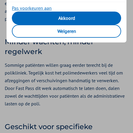
een eerdere afspraak. Zo worden afspraken sneller
Pas voorkeuren aan
afgehandeld en blijft er minder ongebruikte tijd over op de
Akkoord
polikliniek.
Weigeren
Minder wachten, minder
regelwerk
Sommige patiënten willen graag eerder terecht bij de
polikliniek. Tegelijk kost het polimedewerkers veel tijd om
afzeggingen of verschuivingen handmatig te verwerken.
Door Fast Pass dit werk automatisch te laten doen, dalen
zowel de wachttijden voor patiënten als de administratieve
lasten op de poli.
Geschikt voor specifieke