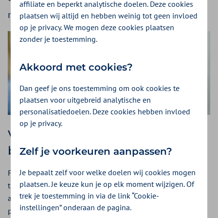
affiliate en beperkt analytische doelen. Deze cookies
minder administratieve druk.
plaatsen wij altijd en hebben weinig tot geen invloed
op je privacy. We mogen deze cookies plaatsen
zonder je toestemming.
Akkoord met cookies?
Dan geef je ons toestemming om ook cookies te
plaatsen voor uitgebreid analytische en
personalisatiedoelen. Deze cookies hebben invloed
op je privacy.
Vrijgekomen plekken direct
benut
Zelf je voorkeuren aanpassen?
Je bepaalt zelf voor welke doelen wij cookies mogen
Fast Pass is een functionaliteit in het EPD die vrijgekomen
plaatsen. Je keuze kun je op elk moment wijzigen. Of
tijdsloten automatisch aanbiedt aan patiënten die hebben
trek je toestemming in via de link “Cookie-
aangegeven eerder geholpen te willen worden. Zodra een
instellingen” onderaan de pagina.
plek vrijkomt in de agenda, ontvangen zij een aanbod voor