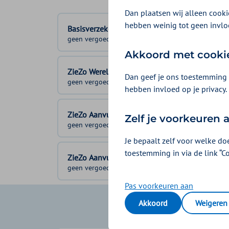
Dan plaatsen wij alleen cookie
hebben weinig tot geen invlo
Basisverzekering
geen vergoeding
Akkoord met cooki
ZieZo Wereld & Tandongeval
Dan geef je ons toestemming 
geen vergoeding
hebben invloed op je privacy.
ZieZo Aanvullend 1
Zelf je voorkeuren
geen vergoeding
Je bepaalt zelf voor welke do
toestemming in via de link “C
ZieZo Aanvullend 2
geen vergoeding
Pas voorkeuren aan
Akkoord
Weigeren