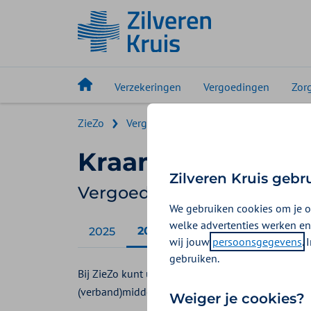
Verzekeringen
Vergoedingen
Zor
ZieZo
Vergoedingen ZieZo
Kraampakket
Kraampakket
Zilveren Kruis gebr
Vergoeding 2026
We gebruiken cookies om je o
welke advertenties werken en
2026
2025
wij jouw
persoonsgegevens
.
gebruiken.
Bij ZieZo kunt u geen vergoeding voor een kraamp
(verband)middelen voor bij en na de bevalling.
Weiger je cookies?