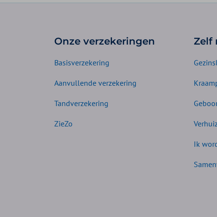
Onze verzekeringen
Zelf
Basisverzekering
Gezins
Aanvullende verzekering
Kraamp
Tandverzekering
Geboor
ZieZo
Verhui
Ik wor
Samen