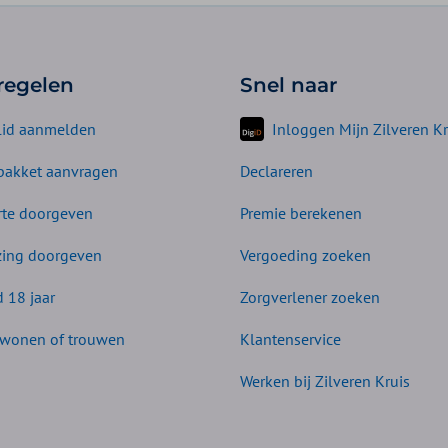
 regelen
Snel naar
lid aanmelden
Inloggen Mijn Zilveren Kr
akket aanvragen
Declareren
te doorgeven
Premie berekenen
zing doorgeven
Vergoeding zoeken
d 18 jaar
Zorgverlener zoeken
wonen of trouwen
Klantenservice
Werken bij Zilveren Kruis