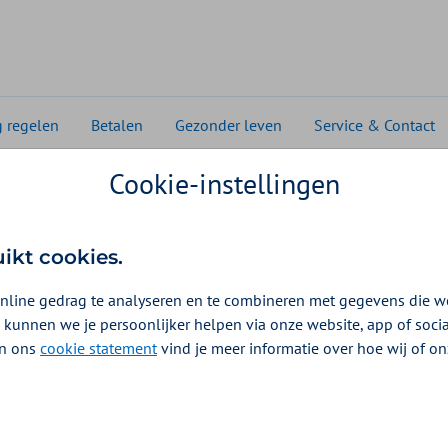
g regelen
Betalen
Gezonder leven
Service & Contact
Cookie-instellingen
uikt cookies.
nline gedrag te analyseren en te combineren met gegevens die w
 kunnen we je persoonlijker helpen via onze website, app of soc
 In ons
cookie statement
vind je meer informatie over hoe wij of o
akket krijgen. In het kraampakket vindt u speciale