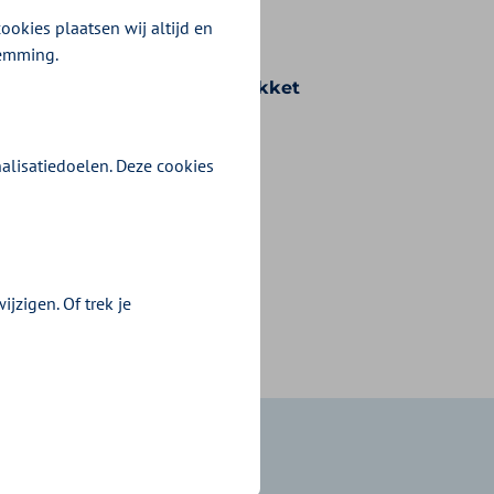
ookies plaatsen wij altijd en
temming.
n voorwaarden die bij uw pakket
alisatiedoelen. Deze cookies
jzigen. Of trek je
?