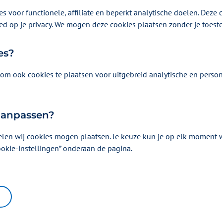
s voor functionele, affiliate en beperkt analytische doelen. Deze c
Vergoeding en voorwaarden
ed op je privacy. We mogen deze cookies plaatsen zonder je toes
Kies uw pakket en bekijk de vergoedingen e
horen.
es?
om ook cookies te plaatsen voor uitgebreid analytische en person
 aanpassen?
elen wij cookies mogen plaatsen. Je keuze kun je op elk moment wi
ookie-instellingen” onderaan de pagina.
Waar kunnen wij u mee helpen