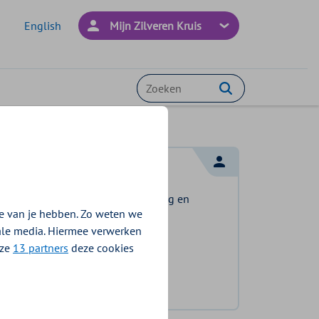
English
Mijn Zilveren Kruis
Zoeken
Log in met DigiD
Log in en bekijk welke vergoeding en
e van je hebben. Zo weten we
voorwaarden voor u gelden.
iale media. Hiermee verwerken
nze
13 partners
deze cookies
Log in met DigiD
Geen DigiD?
Vraag aan