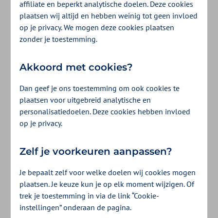
affiliate en beperkt analytische doelen. Deze cookies
Wij werken nauw samen met verschillende
plaatsen wij altijd en hebben weinig tot geen invloed
op je privacy. We mogen deze cookies plaatsen
branche-organisaties. Als lid van een
zonder je toestemming.
branchevereniging profiteren jij, jouw
medewerkers en hun gezinsleden van
Akkoord met cookies?
uitgebreide voordelen op het gebied van
Dan geef je ons toestemming om ook cookies te
plaatsen voor uitgebreid analytische en
zorg, gezondheid, arbeidsongeschiktheid en
personalisatiedoelen. Deze cookies hebben invloed
vitaliteit.
op je privacy.
Zelf je voorkeuren aanpassen?
Je bepaalt zelf voor welke doelen wij cookies mogen
plaatsen. Je keuze kun je op elk moment wijzigen. Of
trek je toestemming in via de link “Cookie-
instellingen” onderaan de pagina.