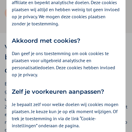
affiliate en beperkt analytische doelen. Deze cookies
plaatsen wij altijd en hebben weinig tot geen invloed
Collectief zorgcontract aanvragen
op je privacy. We mogen deze cookies plaatsen
zonder je toestemming.
Akkoord met cookies?
Voordelige premie op de
Dan geef je ons toestemming om ook cookies te
basisverzekering
plaatsen voor uitgebreid analytische en
personalisatiedoelen. Deze cookies hebben invloed
Collectief zorgcontract 2026
op je privacy.
Bij Zilveren Kruis bepalen jouw medewerkers en hun
Zelf je voorkeuren aanpassen?
gezinsleden zelf hoeveel premie zij betalen. Men kan kiezen
uit één van onze drie basisverzekeringen: Basis Start, Basis
Je bepaalt zelf voor welke doelen wij cookies mogen
Zeker, Basis Exclusief. Daarnaast heeft men vrije keuze uit het
plaatsen. Je keuze kun je op elk moment wijzigen. Of
eigen risico en de aanvullende verzekeringen. Zo zijn jouw
trek je toestemming in via de link “Cookie-
medewerkers altijd goed verzekerd en kunnen zij rekenen op
instellingen” onderaan de pagina.
onze uitstekende dienstverlening.