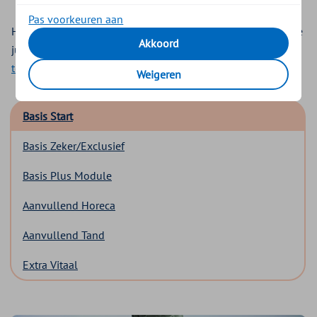
Pas voorkeuren aan
Hebben jouw medewerkers hulp nodig bij het kiezen van de
Akkoord
juiste zorgverzekering? Dan kan de handige
keuzehulp
tool
in de premieberekening hierbij helpen.
Weigeren
Basis Start
Basis Zeker/Exclusief
Basis Plus Module
Aanvullend Horeca
Aanvullend Tand
Extra Vitaal