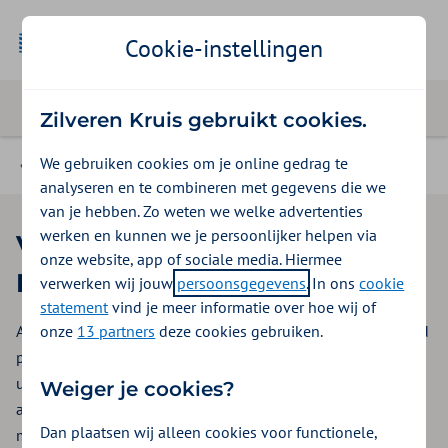
Geselecteer
Zakelijk
Cookie-instellingen
Zilveren Kruis gebruikt cookies.
We gebruiken cookies om je online gedrag te
Branche-organisaties
analyseren en te combineren met gegevens die we
van je hebben. Zo weten we welke advertenties
werken en kunnen we je persoonlijker helpen via
Voordelen voor Koninklijke
onze website, app of sociale media. Hiermee
Horeca Nederland (KHN)
verwerken wij jouw
persoonsgegevens
. In ons
cookie
statement
vind je meer informatie over hoe wij of
onze
13 partners
deze cookies gebruiken.
Als lid van branchevereniging Koninklijke Horeca Nederland
profiteren u, uw medewerkers en hun gezinsleden van
uitgebreide voordelen op het gebied van zorg, gezondheid,
Weiger je cookies?
arbeidsongeschiktheid en vitaliteit. Zaken die onlosmakelijk
Dan plaatsen wij alleen cookies voor functionele,
met elkaar zijn verbonden.